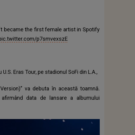
 became the first female artist in Spotify
pic.twitter.com/p7smvexszE
 U.S. Eras Tour, pe stadionul SoFi din L.A.,
s Version)” va debuta în această toamnă.
 afirmând data de lansare a albumului