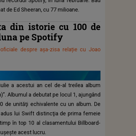
nd recordul Spotify, în luna februarie. Bad
mat de Ed Sheeran, cu 77 milioane.
ta din istorie cu 100 de
 luna pe Spotify
oficiale despre așa-zisa relație cu Joao
ulie a acestui an cel de-al treilea album
n)”. Albumul a debutat pe locul 1, ajungând
00 de unităţi echivalente cu un album. De
adus lui Swift distincţia de prima femeie
timp în top 10 al clasamentului Billboard-
reuşeşte acest lucru.