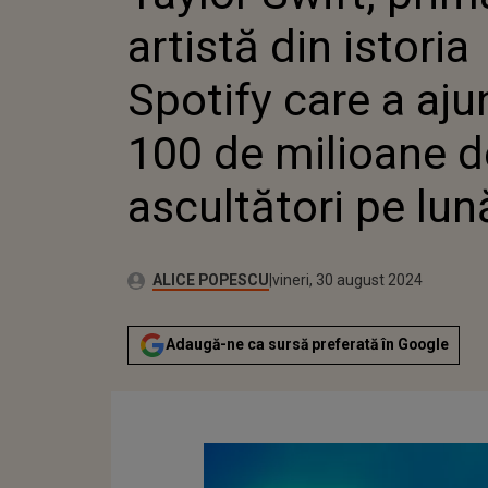
CARE A 
artistă din istoria
DE MILI
ASCULTĂ
LUNĂ
Spotify care a aju
100 de milioane d
ascultători pe lun
Publicat:
Autor:
miercuri, 30 august 2023
Actualizat:
ALICE POPESCU
vineri, 30 august 2024
Adaugă-ne ca sursă preferată în Google