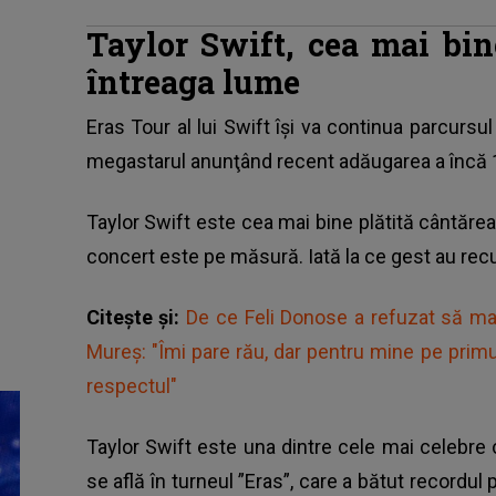
Taylor Swift, cea mai bin
întreaga lume
Eras Tour al lui Swift îşi va continua parcursu
megastarul anunţând recent adăugarea a încă 1
Taylor Swift este cea mai bine plătită cântăreață
concert este pe măsură. Iată la ce gest au recu
Citește și:
De ce Feli Donose a refuzat să ma
Mureș: "Îmi pare rău, dar pentru mine pe prim
respectul"
Taylor Swift este una dintre cele mai celebre 
se află în turneul ”Eras”, care a bătut recordul