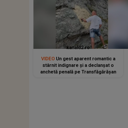
kanald2.ro
VIDEO
Un gest aparent romantic a
stârnit indignare și a declanșat o
anchetă penală pe Transfăgărășan