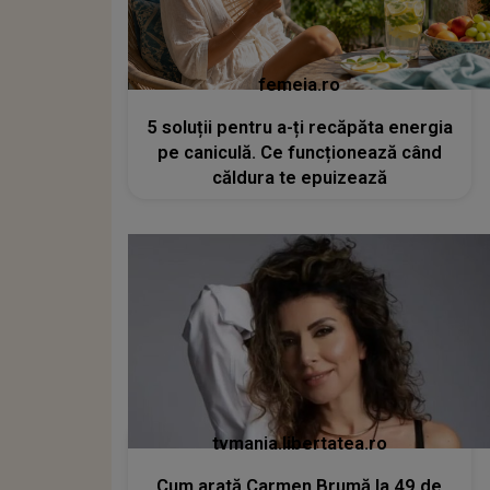
femeia.ro
5 soluții pentru a-ți recăpăta energia
pe caniculă. Ce funcționează când
căldura te epuizează
tvmania.libertatea.ro
Cum arată Carmen Brumă la 49 de