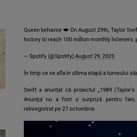
Queen behavior 👑 On August 29th, Taylor Swift
history to reach 100 million monthly listeners.
— Spotify (@Spotify)
August 29, 2023
În timp ce se afla în ultima etapă a turneului său
Swift a anunţat că proiectul „1989 (Taylor'
Anunţul nu a fost o surpriză pentru fani,
reînregistrat pe 27 octombrie.