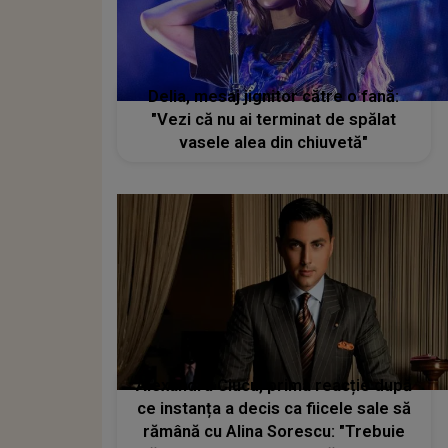
Delia, mesaj jignitor către o fană:
"Vezi că nu ai terminat de spălat
vasele alea din chiuvetă"
Alexandru Ciucu, prima reacție după
ce instanța a decis ca fiicele sale să
rămână cu Alina Sorescu: "Trebuie