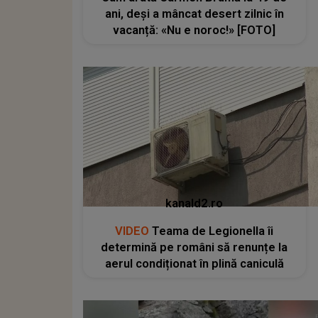
ani, deși a mâncat desert zilnic în
vacanță: «Nu e noroc!» [FOTO]
kanald2.ro
VIDEO
Teama de Legionella îi
determină pe români să renunțe la
aerul condiționat în plină caniculă