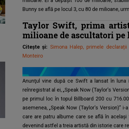
milioane. El a depăşit 100 de milioane, stabili
Bunny se află pe locul 3, cu 80 de milioane, ur
Taylor Swift, prima artis
milioane de ascultatori pe
Citește și:
Simona Halep, primele declarații 
Monteiro
Anunţul vine după ce Swift a lansat în luna i
reînregistrat al ei, „Speak Now (Taylor's Versio
pe primul loc în topul Billboard 200 cu 716.0
asemenea, „Speak Now (Taylor's Version)” i-a 
care are patru albume care se află în acelaşi 
devenind astfel a treia artistă din istorie care 