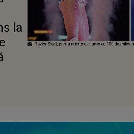
AJUNS LA 100
OANE DE
TORI PE
ns la
e
Taylor Swift, prima artista din lume cu 100 de milioan
ă