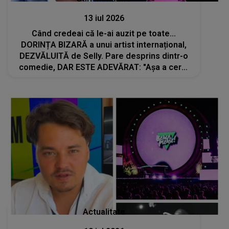
13 iul 2026
Când credeai că le-ai auzit pe toate...
DORINȚA BIZARĂ a unui artist internațional,
DEZVĂLUITĂ de Selly. Pare desprins dintr-o
comedie, DAR ESTE ADEVĂRAT: "Așa a cerut
omul să-i dăm noi. A vrut..."
Actualitate