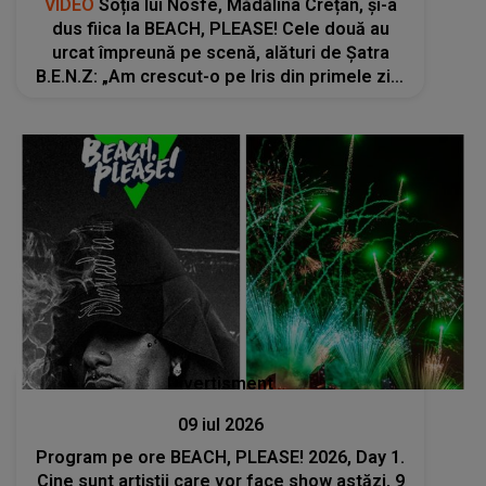
VIDEO
Soția lui Nosfe, Mădălina Crețan, și-a
dus fiica la BEACH, PLEASE! Cele două au
urcat împreună pe scenă, alături de Șatra
B.E.N.Z: „Am crescut-o pe Iris din primele zile
în adevăr, asumare și realitate”
Divertisment
09 iul 2026
Program pe ore BEACH, PLEASE! 2026, Day 1.
Cine sunt artiștii care vor face show astăzi, 9