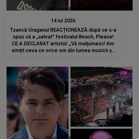
Stiri mondene
14 iul 2026
Tzancă Uraganul REACȚIONEAZĂ după ce s-a
spus că a „salvat” festivalul Beach, Please!
CE A DECLARAT artistul: „Vă mulțumesc! Am
simțit ceva ce orice om din lumea muzicii și-
ar dori să simtă”
Stiri mondene