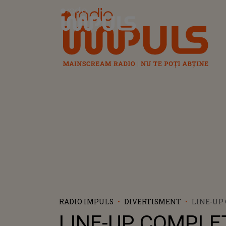
Radio Impuls
RADIO IMPULS
DIVERTISMENT
LINE-UP
SUNT ART
LINE-UP COMPLE
PE SCENE