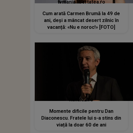
tvmania.libertatea.ro
Cum arată Carmen Brumă la 49 de
ani, deși a mâncat desert zilnic în
vacanță: «Nu e noroc!» [FOTO]
kanald2.ro
Momente dificile pentru Dan
Diaconescu. Fratele lui s-a stins din
viață la doar 60 de ani