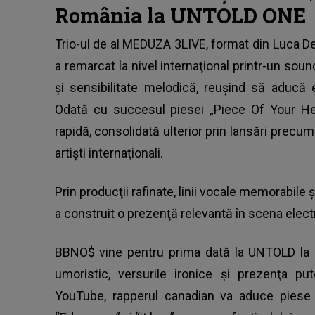
România la UNTOLD ONE
Trio-ul de al MEDUZA 3LIVE, format din Luca De 
a remarcat la
nivel internaţional
printr-un sound
şi sensibilitate melodică, reuşind să aducă 
Odată cu succesul piesei „Piece Of Your He
rapidă, consolidată ulterior prin lansări precum
artişti internaţionali.
Prin producţii rafinate, linii vocale memorabile
a construit o prezenţă relevantă în scena elect
BBNO$ vine pentru prima dată la UNTOLD la 
umoristic, versurile ironice şi prezenţa p
YouTube, rapperul canadian va aduce piese 