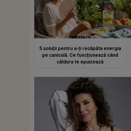
femeia.ro
5 soluții pentru a-ți recăpăta energia
pe caniculă. Ce funcționează când
căldura te epuizează