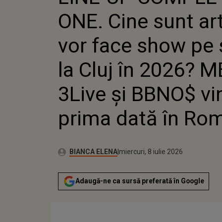
MEDUZA 
ONE. Cine sunt art
PRIMA D
vor face show pe 
la Cluj în 2026?
3Live şi BBNO$ vi
prima dată în Ro
Autor:
Publicat:
BIANCA ELENA
miercuri, 8 iulie 2026
Adaugă-ne ca sursă preferată în Google