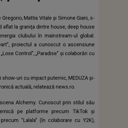
Gregorio, Mattia Vitale şi Simone Giani, s-
 aflat la graniţa dintre house, deep house
energia clubului în mainstream-ul global.
art”, proiectul a cunoscut o ascensiune
 „Lose Control”, „Paradise” şi colaborări cu
 şi show-uri cu impact puternic, MEDUZA şi-
ronică actuală, relatează news.ro.
scena Alchemy. Cunoscut prin stilul său
uternică pe platforme precum TikTok şi
precum “Lalala” (în colaborare cu Y2K),