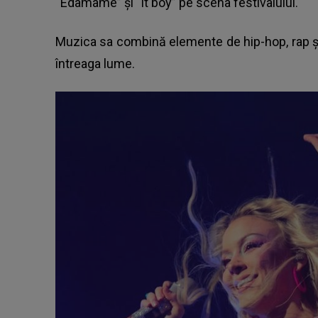
“Edamame” şi “it boy” pe scena festivalului.
Muzica sa combină elemente de hip-hop, rap şi
întreaga lume.