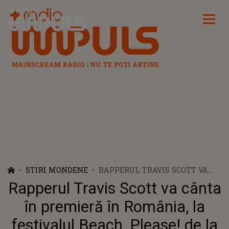
Radio Impuls
STIRI MONDENE
RAPPERUL TRAVIS SCOTT VA
CÂNTA ÎN PREMIERĂ ÎN
Rapperul Travis Scott va cânta
ROMÂNIA, LA FESTIVALUL
BEACH, PLEASE! DE LA
în premieră în România, la
COSTINEŞTI
festivalul Beach, Please! de la