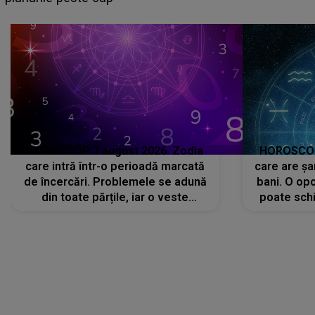
că..."
HOROSCOP 7 august 2026. Zodia
HOROSCOP 
care intră într-o perioadă marcată
care are șa
de încercări. Problemele se adună
bani. O opo
din toate părțile, iar o veste
poate schi
neașteptată îi dă planurile peste
la
cap