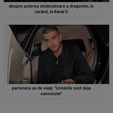
Serialul “Vinovaţi de iubire”, o poveste
despre puterea vindecatoare a dragostei, în
curând, la Kanal D
EXCLUSIV! Ce nu ar accepta Andrei Bănuță la
partenera sa de viață: "Urmările sunt deja
cunoscute"