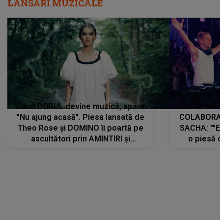
LANSĂRI MUZICALE
Când DORUL devine muzică, apare
Armin 
"Nu ajung acasă". Piesa lansată de
COLABORAR
Theo Rose și DOMINO îi poartă pe
SACHA: ""E
ascultători prin AMINTIRI și
o piesă 
REGĂSIRI, iar drumul emoțiilor
imediat pre
trece prin sufletul publicului:
cu mine șt
"Pentru toți cei care au plecat
păstrăm do
departe ca să le fie mai bine"