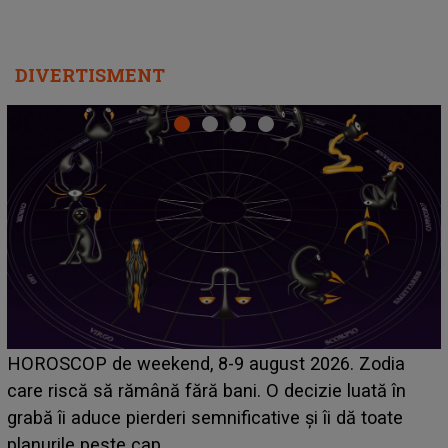
DIVERTISMENT
Emanuel a ținut ACEST DETALIU ASCUNS până
acum! În fața Alexandrei, concurentul din Casa Iubirii
face o MĂRTURISIRE NEAȘTEPTATĂ despre mama
sa: "I-am spus și ei în față, eu nu te iubesc pentru