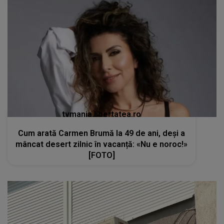
tvmania.libertatea.ro
Cum arată Carmen Brumă la 49 de ani, deși a
mâncat desert zilnic în vacanță: «Nu e noroc!»
[FOTO]