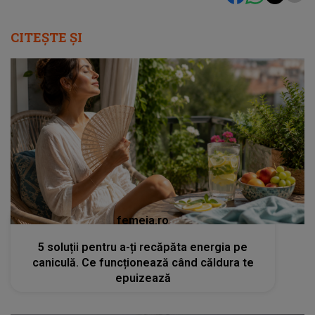
CITEȘTE ȘI
femeia.ro
5 soluții pentru a-ți recăpăta energia pe
caniculă. Ce funcționează când căldura te
epuizează