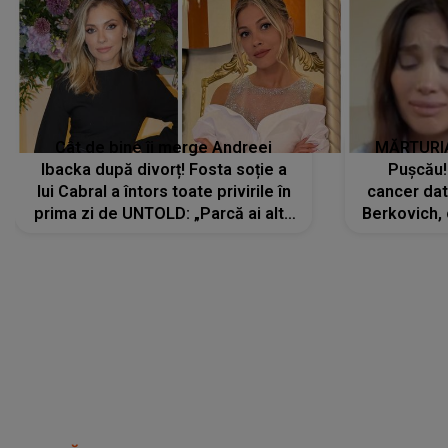
Cât de bine îi merge Andreei
MĂRTURIA
Ibacka după divorț! Fosta soție a
Pușcău!
lui Cabral a întors toate privirile în
cancer dato
prima zi de UNTOLD: „Parcă ai altă
Berkovich, 
strălucire, emani putere,
accident ru
încredere, siguranță...”
Dacă nu 