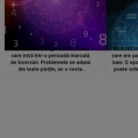
HOROSCOP 7 august 2026. Zodia
HOROSCOP 
care intră într-o perioadă marcată
care are șa
de încercări. Problemele se adună
bani. O opo
din toate părțile, iar o veste
poate schi
neașteptată îi dă planurile peste
la
cap