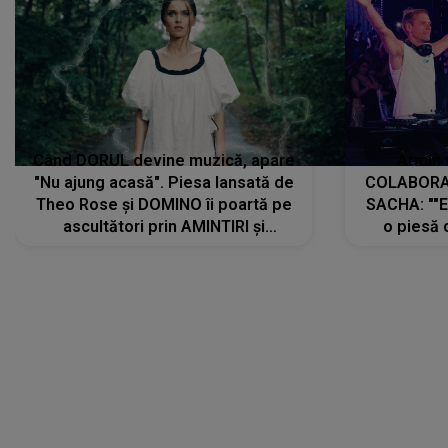
Când DORUL devine muzică, apare
Armin 
"Nu ajung acasă". Piesa lansată de
COLABORAR
Theo Rose și DOMINO îi poartă pe
SACHA: ""E
ascultători prin AMINTIRI și
o piesă 
REGĂSIRI, iar drumul emoțiilor
imediat pre
trece prin sufletul publicului:
cu mine șt
"Pentru toți cei care au plecat
păstrăm do
departe ca să le fie mai bine"