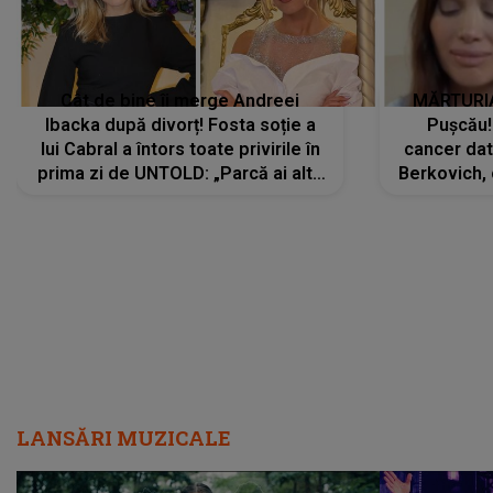
Cât de bine îi merge Andreei
MĂRTURIA
Ibacka după divorț! Fosta soție a
Pușcău!
lui Cabral a întors toate privirile în
cancer dato
prima zi de UNTOLD: „Parcă ai altă
Berkovich, 
strălucire, emani putere,
accident ru
încredere, siguranță...”
Dacă nu 
LANSĂRI MUZICALE