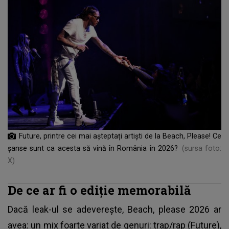
Future, printre cei mai așteptați artiști de la Beach, Please! Ce
șanse sunt ca acesta să vină în România în 2026?
(sursa foto:
X)
De ce ar fi o ediție memorabilă
Dacă leak-ul se adeverește, Beach, please 2026 ar
avea: un mix foarte variat de genuri: trap/rap (Future),