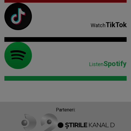
TikTok
Watch
Spotify
Listen
Parteneri: