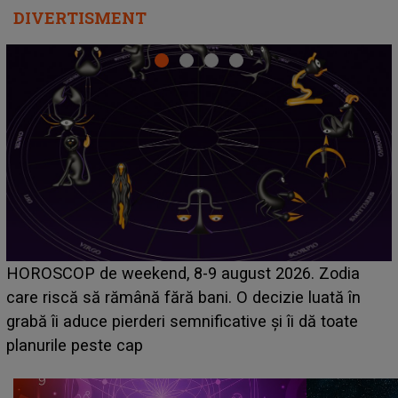
DIVERTISMENT
Emanuel a ținut ACEST DETALIU ASCUNS până
acum! În fața Alexandrei, concurentul din Casa Iubirii
face o MĂRTURISIRE NEAȘTEPTATĂ despre mama
sa: "I-am spus și ei în față, eu nu te iubesc pentru
că..."