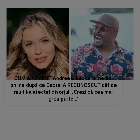
CUM A APĂRUT Andreea Ibacka în mediul
online după ce Cabral A RECUNOSCUT cât de
mult l-a afectat divorțul: „Crezi că cea mai
grea parte...”