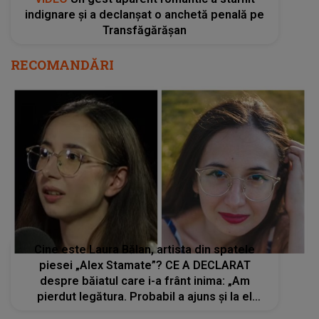
indignare și a declanșat o anchetă penală pe
Transfăgărășan
RECOMANDĂRI
Cine este Laura Bălan, artista din spatele
piesei „Alex Stamate”? CE A DECLARAT
despre băiatul care i-a frânt inima: „Am
pierdut legătura. Probabil a ajuns și la el
piesa, dar...”