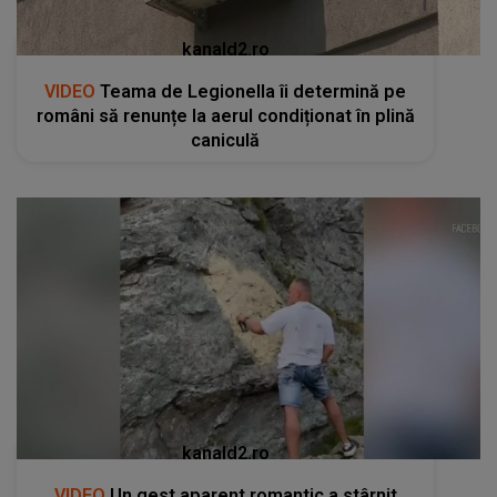
kanald2.ro
VIDEO
Teama de Legionella îi determină pe
români să renunțe la aerul condiționat în plină
caniculă
kanald2.ro
VIDEO
Un gest aparent romantic a stârnit