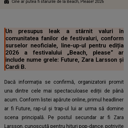
Cine ar putea fi starurile de la Beach, Please! 2026
Un presupus leak a stârnit valuri în
comunitatea fanilor de festivaluri, conform
surselor neoficiale, line-up-ul pentru ediția
2026 a festivalului „Beach, please” ar
include nume grele: Future, Zara Larsson și
Cardi B.
Dacă informația se confirmă, organizatorii promit
una dintre cele mai spectaculoase ediții de până
acum. Conform listei apărute online, primul headliner
ar fi Future, rap-ul și trap-ul lui ar urma să domine
scena principală. Pe postul secundar ar fi Zara
Larsson, cunoscută pentru hituri pop-dance, potrivite