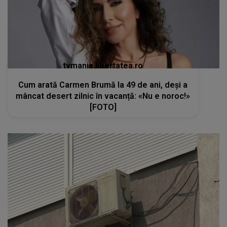
tvmania.libertatea.ro
Cum arată Carmen Brumă la 49 de ani, deși a
mâncat desert zilnic în vacanță: «Nu e noroc!»
[FOTO]