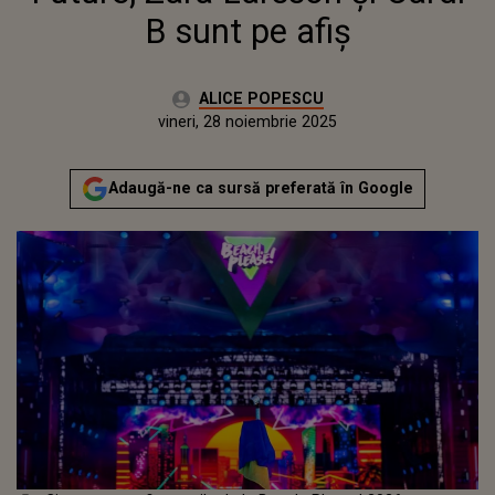
B sunt pe afiș
Autor:
ALICE POPESCU
Publicat:
vineri, 28 noiembrie 2025
Actualizat:
vineri, 28 noiembrie 2025
Adaugă-ne ca sursă preferată în Google