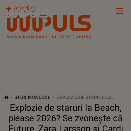
Radio Impuls
STIRI MONDENE
EXPLOZIE DE STARURI LA
BEACH, PLEASE 2026? SE
Explozie de staruri la Beach,
ZVONEȘTE CĂ FUTURE, ZARA
LARSSON ȘI CARDI B SUNT PE
please 2026? Se zvonește că
AFIȘ
Future, Zara Larsson și Cardi