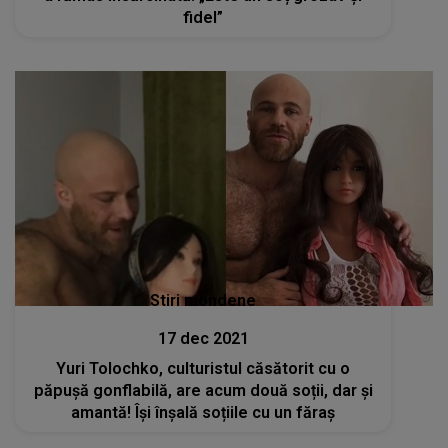
fidel”
Stiri mondene
17 dec 2021
Yuri Tolochko, culturistul căsătorit cu o
păpușă gonflabilă, are acum două soții, dar și
amantă! Își înșală soțiile cu un făraș