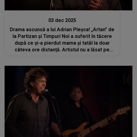
Stiri mondene
03 dec 2025
Drama ascunsă a lui Adrian Pleșca! „Artan” de
la Partizan și Timpuri Noi a suferit în tăcere
după ce și-a pierdut mama și tatăl la doar
câteva ore distanță. Artistul nu a lăsat pe
nimeni să vadă durerea uriașă din sufletul lui
Stiri mondene