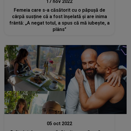
17 nov 2022
Femeia care s-a căsătorit cu o păpuşă de
cârpă susține că a fost înșelată și are inima
frântă: „A negat totul, a spus că mă iubește, a
plâns”
Stiri
05 oct 2022