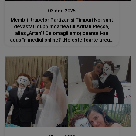
03 dec 2025
Membrii trupelor Partizan și Timpuri Noi sunt
devastați după moartea lui Adrian Pleșca,
alias „Artan”! Ce omagii emoționante i-au
adus în mediul online? „Ne este foarte greu…
Drum lin, suflet bun, coleg drag”
Stiri