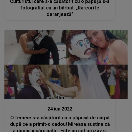
Culturistul care s-a căsătorit cu o păpușă s-a
fotografiat cu un bărbat: „Rareori le
deranjează”
Stiri
24 iun 2022
O femeie s-a căsătorit cu o păpușă de cârpă
după ce a primit-o cadou! Mireasa susține că
a rămas însărcinată: „Este un soț grozav și