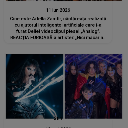
11 iun 2026
Cine este Adella Zamfir, cântăreața realizată
cu ajutorul inteligenței artificiale care i-a
furat Deliei videoclipul piesei „Analog”.
REACȚIA FURIOASĂ a artistei: „Nici măcar nu
s-au obosit să înlocuiască...”
Stiri