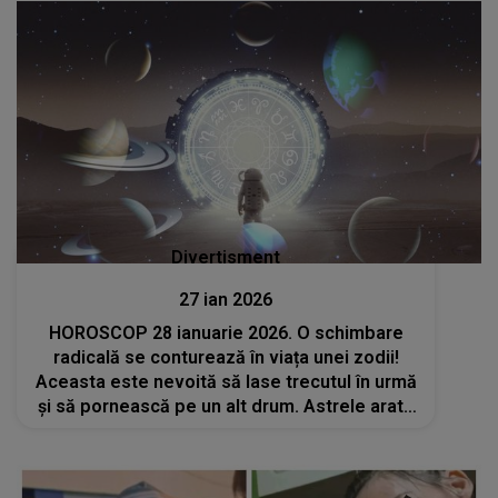
Divertisment
27 ian 2026
HOROSCOP 28 ianuarie 2026. O schimbare
radicală se conturează în viața unei zodii!
Aceasta este nevoită să lase trecutul în urmă
și să pornească pe un alt drum. Astrele arată
că anumite decizii nu mai pot fi amânate, iar
tensiunile cresc în jurul ei