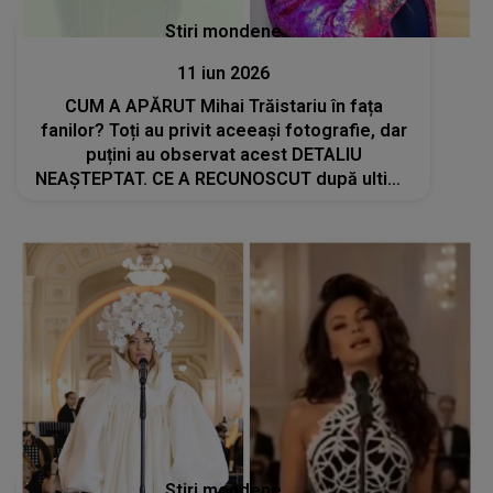
Stiri mondene
11 iun 2026
CUM A APĂRUT Mihai Trăistariu în fața
fanilor? Toți au privit aceeași fotografie, dar
puțini au observat acest DETALIU
NEAȘTEPTAT. CE A RECUNOSCUT după ultima
imagine postată: "Am găsit aceste..."
Stiri mondene