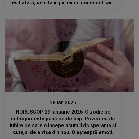
ieșit afară, se uita în jur, iar în momentul când
m-a văzut, a mers la..." Ce NU s-a spus și CE
S-AR FI ÎNTÂMPLAT, DE FAPT
Divertisment
28 ian 2026
HOROSCOP 29 ianuarie 2026. O zodie se
îndrăgostește până peste cap! Povestea de
iubire pe care o începe acum îi dă speranța și
curajul de a visa din nou. O așteaptă emoții