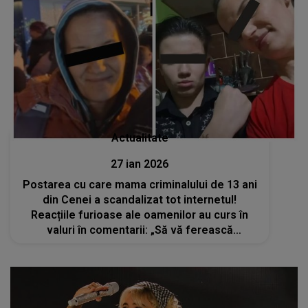
Actualitate
27 ian 2026
Postarea cu care mama criminalului de 13 ani
din Cenei a scandalizat tot internetul!
Reacțiile furioase ale oamenilor au curs în
valuri în comentarii: „Să vă ferească
Dumnezeu să simțiți ce simte mama lui Mario.
Nu te poți numi mamă dacă...”