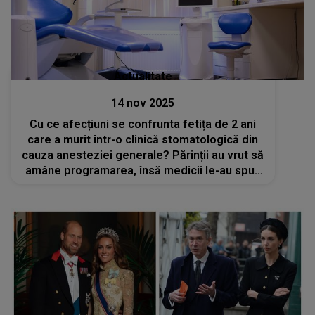
Actualitate
14 nov 2025
Cu ce afecțiuni se confrunta fetița de 2 ani
care a murit într-o clinică stomatologică din
cauza anesteziei generale? Părinții au vrut să
amâne programarea, însă medicii le-au spus
că nu vor exista probleme în ciuda
rezultatelor analizelor