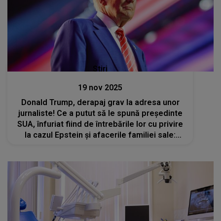
Stiri
19 nov 2025
Donald Trump, derapaj grav la adresa unor
jurnaliste! Ce a putut să le spună președinte
SUA, înfuriat fiind de întrebările lor cu privire
la cazul Epstein și afacerile familiei sale:
„Taci din gură, porcuşorule!”, „Cred că eşti o
jurnalistă groaznică”