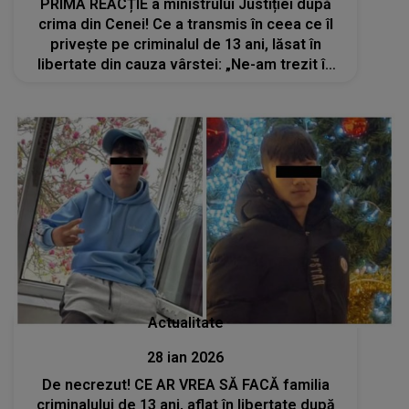
PRIMA REACȚIE a ministrului Justiției după
crima din Cenei! Ce a transmis în ceea ce îl
privește pe criminalul de 13 ani, lăsat în
libertate din cauza vârstei: „Ne-am trezit în
situaţia nefericită în care am...”
Actualitate
28 ian 2026
De necrezut! CE AR VREA SĂ FACĂ familia
criminalului de 13 ani, aflat în libertate după