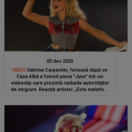
Stiri mondene
03 dec 2025
VIDEO
Sabrina Carpenter, furioasă după ce
Casa Albă a folosit piesa ”Juno” într-un
videoclip care prezintă raidurile autorităţilor
de imigrare. Reacția artistei: „Este malefic şi
dezgustător...”