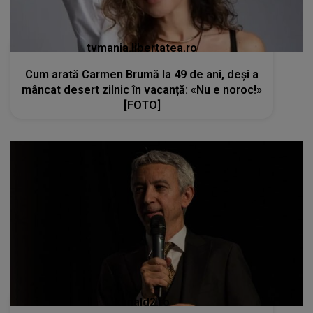
tvmania.libertatea.ro
Cum arată Carmen Brumă la 49 de ani, deși a
mâncat desert zilnic în vacanță: «Nu e noroc!»
[FOTO]
kanald2.ro