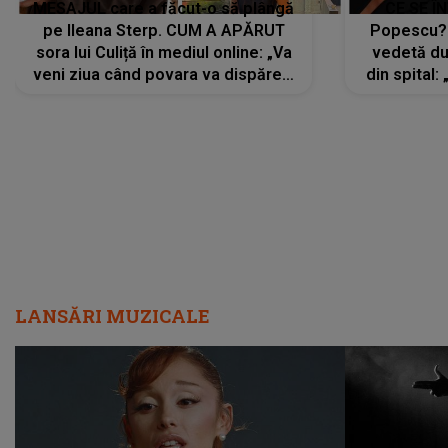
MESAJUL care a făcut-o să plângă
CE SE Î
pe Ileana Sterp. CUM A APĂRUT
Popescu?
sora lui Culiță în mediul online: „Va
vedetă du
veni ziua când povara va dispărea,
din spital:
iar lacrimile...”
LANSĂRI MUZICALE