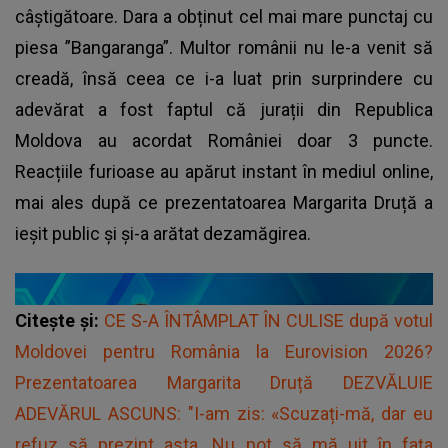
câștigătoare. Dara a obținut cel mai mare punctaj cu
piesa ”Bangaranga”. Multor românii nu le-a venit să
creadă, însă ceea ce i-a luat prin surprindere cu
adevărat a fost faptul că jurații din Republica
Moldova au acordat României doar 3 puncte.
Reacțiile furioase au apărut instant în mediul online,
mai ales după ce prezentatoarea Margarita Druță a
ieșit public și și-a arătat dezamăgirea.
Citește și:
CE S-A ÎNTÂMPLAT ÎN CULISE după votul
Moldovei pentru România la Eurovision 2026?
Prezentatoarea Margarita Druță DEZVĂLUIE
ADEVĂRUL ASCUNS: "I-am zis: «Scuzați-mă, dar eu
refuz să prezint asta. Nu pot să mă uit în fața