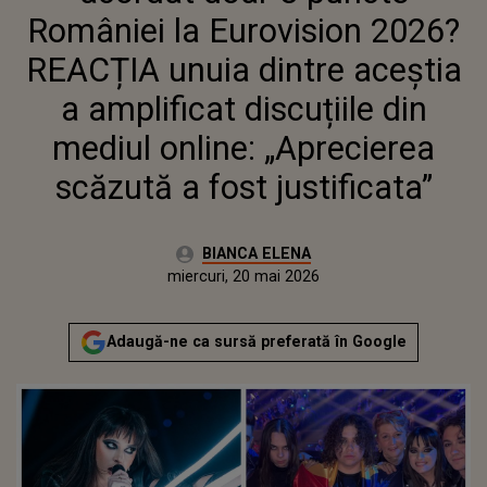
„APRECIEREA SCĂZUTĂ A FOST
României la Eurovision 2026?
JUSTIFICATA”
REACȚIA unuia dintre aceștia
a amplificat discuțiile din
mediul online: „Aprecierea
scăzută a fost justificata”
Autor:
BIANCA ELENA
Publicat:
luni, 18 mai 2026
Actualizat:
miercuri, 20 mai 2026
Adaugă-ne ca sursă preferată în Google