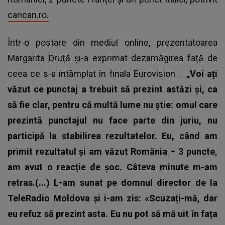
cancan.ro.
Într-o postare din mediul online, prezentatoarea
Margarita Druță și-a exprimat dezamăgirea față de
ceea ce s-a întâmplat în
finala Eurovision
.
„Voi ați
văzut ce punctaj a trebuit să prezint astăzi și, ca
să fie clar, pentru că multă lume nu știe: omul care
prezintă punctajul nu face parte din juriu, nu
participă la stabilirea rezultatelor. Eu, când am
primit rezultatul și am văzut România – 3 puncte,
am avut o reacție de șoc. Câteva minute m-am
retras.(...) L-am sunat pe domnul director de la
TeleRadio Moldova și i-am zis: «Scuzați-mă, dar
eu refuz să prezint asta. Eu nu pot să mă uit în fața