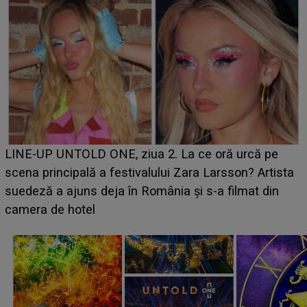
Ce a dezvăluit noua concurentă din "Casa Iubirii" l-a
luat prin surprindere pe Emanuel. CINE ESTE
BĂIATUL VIZAT de Alexandra?! Aflându-se în fața
faptului împlinit, A RECUNOSCUT IMEDIAT: "Am
avut..."