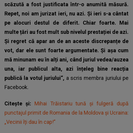
scăzută a fost justificata într-o anumită măsură.
Repet, noi am jurizat ieri, nu azi. Și ieri s-a cântat
pe alocuri destul de diferit. Chiar foarte. Mai
multe țări au fost mult sub nivelul prestației de azi.
Și regret că apar an de an aceste discrepanțe de
vot, dar ele sunt foarte argumentate. Și așa cum
mă minunam eu în alți ani, când juriul vedea/auzea
una, iar publicul alta, azi înțeleg bine reacția
publică la votul juriului”,
a scris membra juriului pe
Facebook.
Citește și:
Mihai Trăistariu tună și fulgeră după
punctajul primit de Romania de la Moldova și Ucraina:
„Vecinii îți dau în cap!”