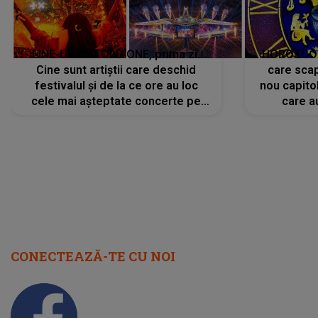
LINE-UP UNTOLD ONE, prima zi.
HOROSCOP 
Cine sunt artiștii care deschid
care scap
festivalul și de la ce ore au loc
nou capitol
cele mai așteptate concerte pe
care a
scena principală?
perioadă 
CONECTEAZĂ-TE CU NOI