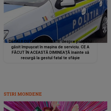
DETALII CUTREMURĂTOATE despre polițistul
găsit împușcat în mașina de serviciu. CE A
FĂCUT ÎN ACEASTĂ DIMINEAȚĂ înainte să
recurgă la gestul fatal te sfâșie
STIRI MONDENE