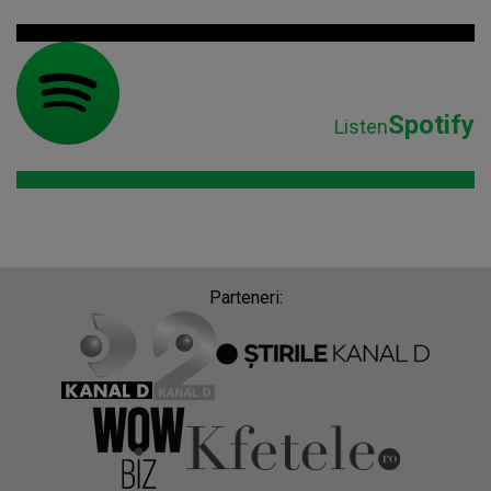
Spotify
Listen
Parteneri: