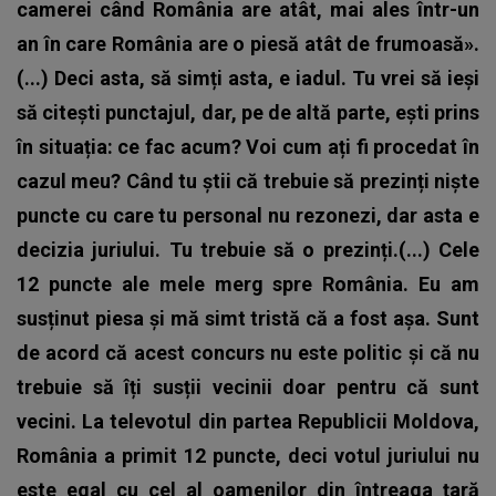
camerei când România are atât, mai ales într-un
an în care România are o piesă atât de frumoasă».
(...) Deci asta, să simți asta, e iadul. Tu vrei să ieși
să citești punctajul, dar, pe de altă parte, ești prins
în situația: ce fac acum? Voi cum ați fi procedat în
cazul meu? Când tu știi că trebuie să prezinți niște
puncte cu care tu personal nu rezonezi, dar asta e
decizia juriului. Tu trebuie să o prezinți.(...) Cele
12 puncte ale mele merg spre România. Eu am
susținut piesa și mă simt tristă că a fost așa. Sunt
de acord că acest concurs nu este politic și că nu
trebuie să îți susții vecinii doar pentru că sunt
vecini. La televotul din partea Republicii Moldova,
România a primit 12 puncte, deci votul juriului nu
este egal cu cel al oamenilor din întreaga țară