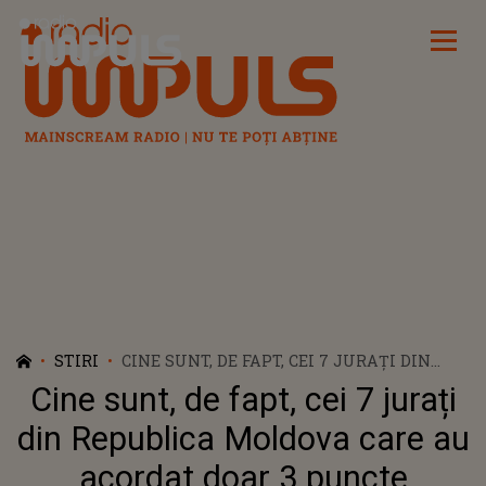
Radio Impuls
STIRI
CINE SUNT, DE FAPT, CEI 7 JURAȚI DIN
REPUBLICA MOLDOVA CARE AU ACORDAT
Cine sunt, de fapt, cei 7 jurați
DOAR 3 PUNCTE ROMÂNIEI LA
EUROVISION 2026? REACȚIA UNUIA
din Republica Moldova care au
DINTRE ACEȘTIA A AMPLIFICAT
acordat doar 3 puncte
DISCUȚIILE DIN MEDIUL ONLINE: