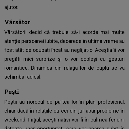
ajutor.
Vărsător
Vărsătorii decid că trebuie să-i acorde mai multe
atenție persoanei iubite, deoarece în ultima vreme au
fost atât de ocupați încât au neglijat-o. Aceștia îi vor
pregăti mici surprize și o vor copleși cu gesturi
romantice. Dinamica din relația lor de cuplu se va
schimba radical.
Pești
Peștii au norocul de partea lor în plan profesional,
chiar dacă în relațiile cu cei din jur apar probleme în
weekend. Inițial, acești nativi vor fi în culmea fericirii
datorită unor oportunități care vor apărea subit în