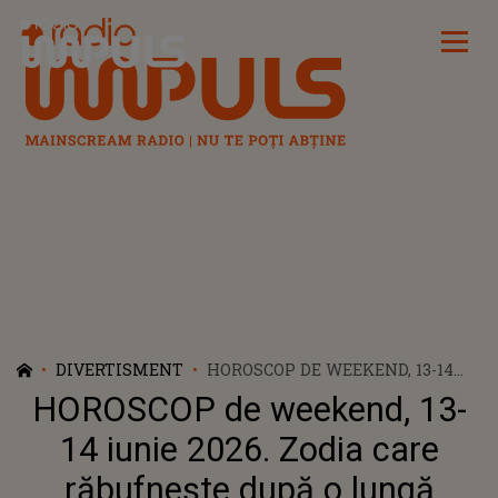
Radio Impuls
DIVERTISMENT
HOROSCOP DE WEEKEND, 13-14
IUNIE 2026. ZODIA CARE
HOROSCOP de weekend, 13-
RĂBUFNEȘTE DUPĂ O LUNGĂ
PERIOADĂ DE TĂCERE. NU MAI
14 iunie 2026. Zodia care
IARTĂ ȘI SPUNE LUCRURILOR PE
răbufnește după o lungă
NUME, STÂRNIND O ADEVĂRATĂ