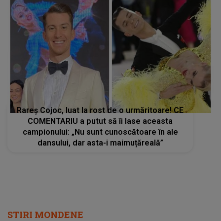
Rareș Cojoc, luat la rost de o urmăritoare! CE
COMENTARIU a putut să îi lase aceasta
campionului: „Nu sunt cunoscătoare în ale
dansului, dar asta-i maimuțăreală”
STIRI MONDENE