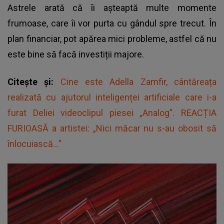
Astrele arată că îi așteaptă multe momente
frumoase, care îi vor purta cu gândul spre trecut. În
plan financiar, pot apărea mici probleme, astfel că nu
este bine să facă investiții majore.
Citește și:
Cine este Adella Zamfir, cântăreața
realizată cu ajutorul inteligenței artificiale care i-a
furat Deliei videoclipul piesei „Analog”. REACȚIA
FURIOASĂ a artistei: „Nici măcar nu s-au obosit să
înlocuiască...”