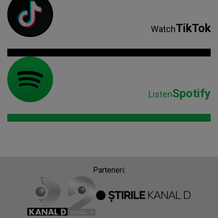
TikTok
Watch
Spotify
Listen
Parteneri: