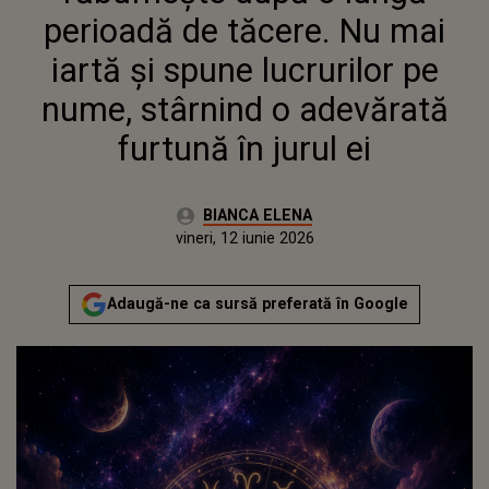
FURTUNĂ ÎN JURUL EI
perioadă de tăcere. Nu mai
iartă și spune lucrurilor pe
nume, stârnind o adevărată
furtună în jurul ei
Autor:
BIANCA ELENA
Publicat:
vineri, 12 iunie 2026
Adaugă-ne ca sursă preferată în Google