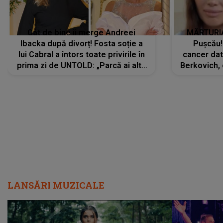
Cât de bine îi merge Andreei
MĂRTURIA
Ibacka după divorț! Fosta soție a
Pușcău!
lui Cabral a întors toate privirile în
cancer dato
prima zi de UNTOLD: „Parcă ai altă
Berkovich, 
strălucire, emani putere,
accident ru
încredere, siguranță...”
Dacă nu 
LANSĂRI MUZICALE