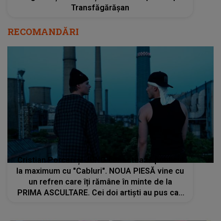
Transfăgărășan
RECOMANDĂRI
Cristian Porcari și JUNO conectează publicul
la maximum cu "Cabluri". NOUA PIESĂ vine cu
un refren care îți rămâne în minte de la
PRIMA ASCULTARE. Cei doi artiști au pus cap
la cap RITM și ENERGIE: "Sperăm să vă
conectați la piesa asta cum am..."