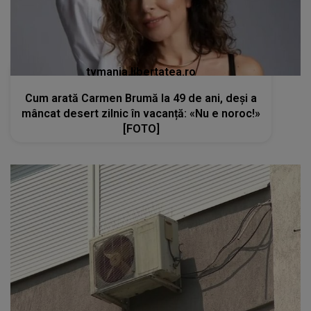
tvmania.libertatea.ro
Cum arată Carmen Brumă la 49 de ani, deși a
mâncat desert zilnic în vacanță: «Nu e noroc!»
[FOTO]