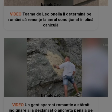
kanald2.ro
VIDEO
Teama de Legionella îi determină pe
români să renunțe la aerul condiționat în plină
caniculă
kanald2.ro
VIDEO
Un gest aparent romantic a stârnit
indignare și a declanșat o anchetă penală pe