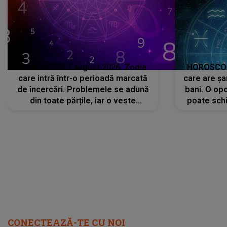
HOROSCOP 7 august 2026. Zodia
HOROSCOP 
care intră într-o perioadă marcată
care are șa
de încercări. Problemele se adună
bani. O opo
din toate părțile, iar o veste
poate schi
neașteptată îi dă planurile peste
la
cap
CONECTEAZĂ-TE CU NOI