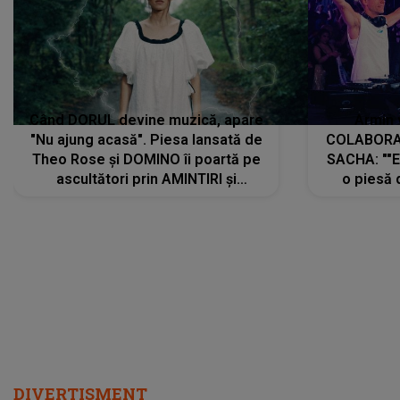
Când DORUL devine muzică, apare
Armin 
"Nu ajung acasă". Piesa lansată de
COLABORAR
Theo Rose și DOMINO îi poartă pe
SACHA: ""E
ascultători prin AMINTIRI și
o piesă 
REGĂSIRI, iar drumul emoțiilor
imediat pre
trece prin sufletul publicului:
cu mine șt
"Pentru toți cei care au plecat
păstrăm do
departe ca să le fie mai bine"
DIVERTISMENT