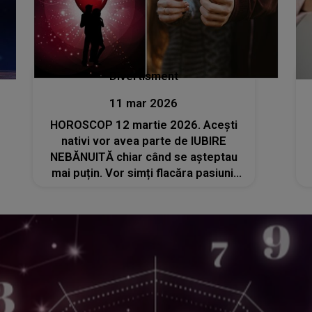
Divertisment
11 mar 2026
HOROSCOP 12 martie 2026. Acești
nativi vor avea parte de IUBIRE
NEBĂNUITĂ chiar când se așteptau
mai puțin. Vor simți flacăra pasiunii
aprinzându-se în inimile lor. Se
anunță FLIRTURI NEAȘTEPTATE,
CONEXIUNI ELECTRIZANTE și
MOMENTE PLINE DE PASIUNE