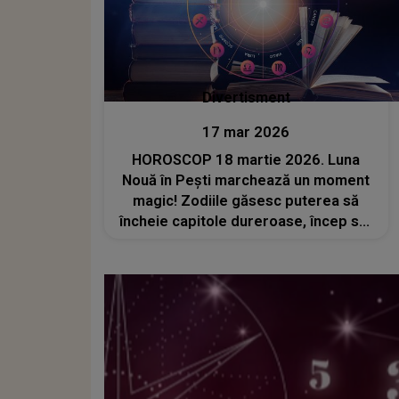
Divertisment
17 mar 2026
HOROSCOP 18 martie 2026. Luna
Nouă în Pești marchează un moment
magic! Zodiile găsesc puterea să
încheie capitole dureroase, încep să-
și asculte intuiția și văd cum dispar
toate obstacolele din calea lor. Un
semn divin le ajută să-și schimbe
viața