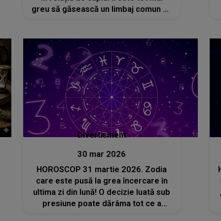
greu să găsească un limbaj comun cu
partenerul, iar micile neînțelegeri se
transformă rapid în conflicte
puternice
Divertisment
30 mar 2026
HOROSCOP 31 martie 2026. Zodia
care este pusă la grea încercare în
ultima zi din lună! O decizie luată sub
presiune poate dărâma tot ce a
construit până acum în plan