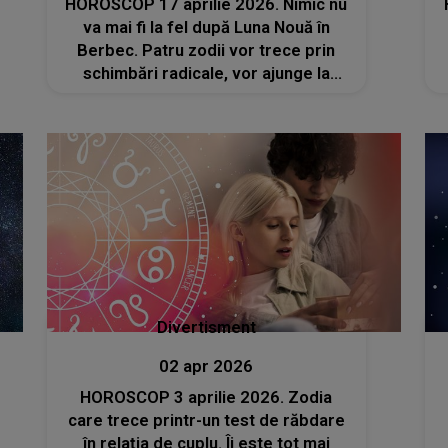
HOROSCOP 17 aprilie 2026. Nimic nu
va mai fi la fel după Luna Nouă în
Berbec. Patru zodii vor trece prin
schimbări radicale, vor ajunge la
capătul unui drum greu și vor
descoperi noi oportunități
Divertisment
02 apr 2026
HOROSCOP 3 aprilie 2026. Zodia
care trece printr-un test de răbdare
în relația de cuplu. Îi este tot mai