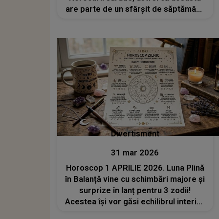
are parte de un sfârșit de săptămână
memorabil. Cele mai mari dorințe i se
îndeplinesc
Divertisment
31 mar 2026
Horoscop 1 APRILIE 2026. Luna Plină
în Balanță vine cu schimbări majore și
surprize în lanț pentru 3 zodii!
Acestea își vor găsi echilibrul interior
și vor rupe relațiile toxice care le