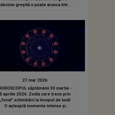
decizie greșită o poate arunca într-
un dezastru financiar greu de
gestionat
Divertisment
27 mar 2026
HOROSCOPUL săptămânii 30 martie -
5 aprilie 2026. Zodia care trece prin
„focul” schimbării la început de lună!
O așteaptă momente intense și
revelații importante. De luni, nimic nu