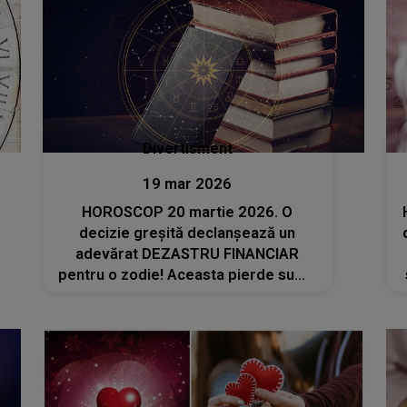
Divertisment
19 mar 2026
HOROSCOP 20 martie 2026. O
decizie greșită declanșează un
adevărat DEZASTRU FINANCIAR
pentru o zodie! Aceasta pierde sume
importante de bani și trece prin clipe
de coșmar