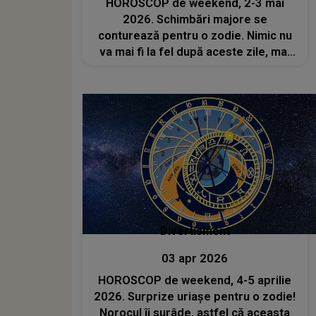
HOROSCOP de weekend, 2-3 mai
2026. Schimbări majore se
conturează pentru o zodie. Nimic nu
va mai fi la fel după aceste zile, mai
ales pe plan profesional.
Oportunitățile vor apărea la fiecare
pas
Divertisment
03 apr 2026
HOROSCOP de weekend, 4-5 aprilie
2026. Surprize uriașe pentru o zodie!
Norocul îi surâde, astfel că aceasta