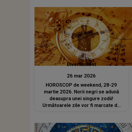
țineau pe loc
Divertisment
26 mar 2026
HOROSCOP de weekend, 28-29
martie 2026. Norii negri se adună
deasupra unei singure zodii!
Următoarele zile vor fi marcate de
dezamăgiri profunde și necazuri
neprevăzute