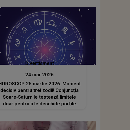
va mai fi la fel pentru ea
Divertisment
24 mar 2026
HOROSCOP 25 martie 2026. Moment
decisiv pentru trei zodii! Conjuncția
Soare-Saturn le testează limitele
doar pentru a le deschide porțile
succesului absolut. Cine va avea
parte de un salt impresionant în
carieră?