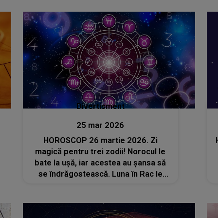
profesional
Divertisment
25 mar 2026
HOROSCOP 26 martie 2026. Zi
magică pentru trei zodii! Norocul le
bate la ușă, iar acestea au șansa să
se îndrăgostească. Luna în Rac le
aduce, totodată, speranță, optimism
și succes în tot ceea ce își propun