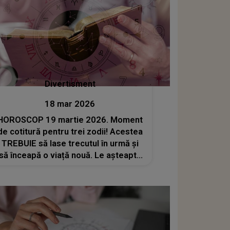
Divertisment
18 mar 2026
HOROSCOP 19 martie 2026. Moment
de cotitură pentru trei zodii! Acestea
TREBUIE să lase trecutul în urmă și
să înceapă o viață nouă. Le așteaptă
schimbări radicale și oportunități
rare