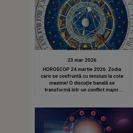
Divertisment
23 mar 2026
HOROSCOP 24 martie 2026. Zodia
care se confruntă cu tensiuni la cote
maxime! O discuție banală se
transformă într-un conflict major.
Adevăruri dureroase ies la iveală, iar
aceasta ajunge la capătul puterilor