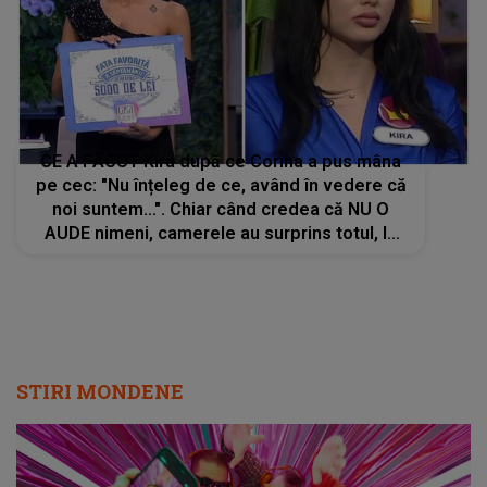
CE A FĂCUT Kira după ce Corina a pus mâna
pe cec: "Nu înțeleg de ce, având în vedere că
noi suntem...". Chiar când credea că NU O
AUDE nimeni, camerele au surprins totul, la
scurt timp după victoria concurentei din Casa
Iubirii. Ce a urmat e neașteptat
STIRI MONDENE