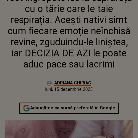
NEÎNCHISĂ REVINE,
cu o tărie care le taie
ZGUDUINDU-LE LINIȘTEA, IAR
DECIZIA DE AZI LE POATE ADUC
respirația. Acești nativi simt
PACE SAU LACRIMI
cum fiecare emoție neînchisă
revine, zguduindu-le liniștea,
iar DECIZIA DE AZI le poate
aduc pace sau lacrimi
Autor:
ADRIANA CHIRIAC
Publicat:
luni, 15 decembrie 2025
Actualizat:
luni, 15 decembrie 2025
Adaugă-ne ca sursă preferată în Google