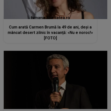
tvmania.libertatea.ro
Cum arată Carmen Brumă la 49 de ani, deși a
mâncat desert zilnic în vacanță: «Nu e noroc!»
[FOTO]
kanald2.ro