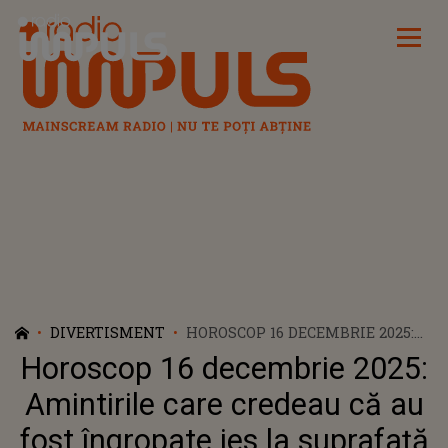
Radio Impuls
DIVERTISMENT
HOROSCOP 16 DECEMBRIE 2025:
AMINTIRILE CARE CREDEAU CĂ
Horoscop 16 decembrie 2025:
AU FOST ÎNGROPATE IES LA
SUPRAFAȚĂ CU O TĂRIE CARE LE
Amintirile care credeau că au
TAIE RESPIRAȚIA. ACEȘTI NATIVI
fost îngropate ies la suprafață
SIMT CUM FIECARE EMOȚIE