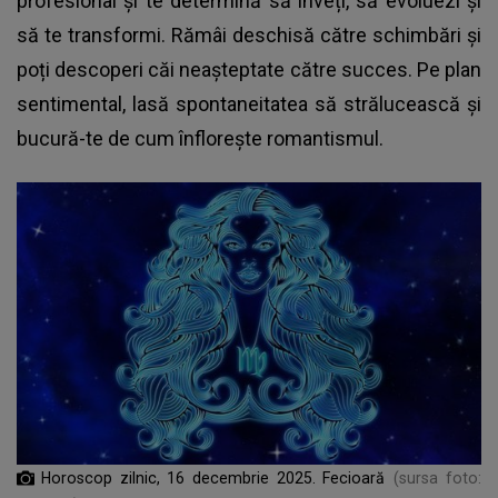
profesional și te determină să înveți, să evoluezi și
să te transformi. Rămâi deschisă către schimbări și
poți descoperi căi neașteptate către succes. Pe plan
sentimental, lasă spontaneitatea să strălucească și
bucură-te de cum înflorește romantismul.
Horoscop zilnic, 16 decembrie 2025. Fecioară
(sursa foto: