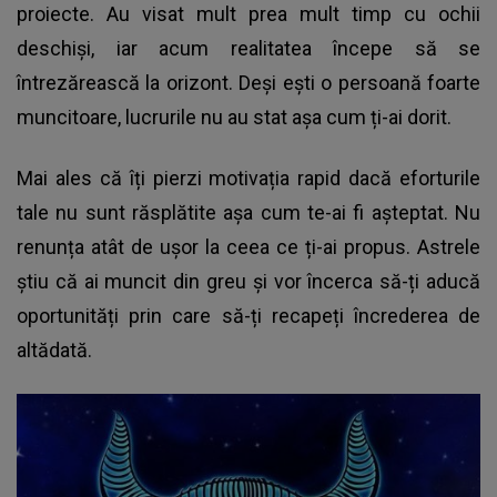
proiecte. Au visat mult prea mult timp cu ochii
deschiși, iar acum realitatea începe să se
întrezărească la orizont. Deși ești o persoană foarte
muncitoare, lucrurile nu au stat așa cum ți-ai dorit.
Mai ales că îți pierzi motivația rapid dacă eforturile
tale nu sunt răsplătite așa cum te-ai fi așteptat. Nu
renunța atât de ușor la ceea ce ți-ai propus. Astrele
știu că ai muncit din greu și vor încerca să-ți aducă
oportunități prin care să-ți recapeți încrederea de
altădată.