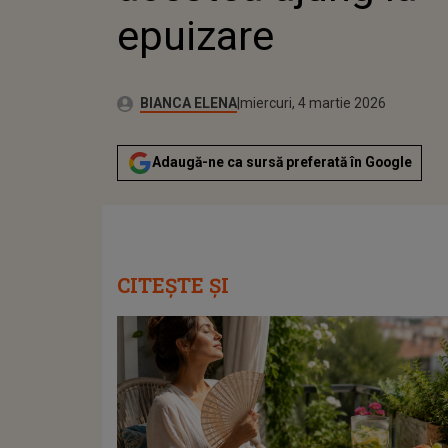
epuizare
Publicat:
Autor:
marți, 3 martie 2026
Actualizat:
BIANCA ELENA
miercuri, 4 martie 2026
Adaugă-ne ca sursă preferată în Google
CITEȘTE ȘI