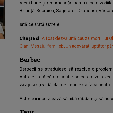
Vești bune și recomandări pentru toate zodiile
Balanță, Scorpion, Săgetător, Capricorn, Vărsăto
Iată
ce arată astrele!
Citește și:
A fost dezvăluită cauza morții lui 
Clan. Mesajul familiei: „Un adevărat luptător pân
Berbec
Berbecii se străduiesc să rezolve o problem
Astrele arată că o discuție pe care o vor avea 
va ajuta să vadă clar ce trebuie să facă pentru 
Astrele îi încurajează să aibă răbdare și să ascu
Taur