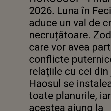
CRITICI
2026. Luna în Fec
NECRUȚĂ
ZODIILE 
PARTE D
aduce un val de cri
PUTERNI
RELAȚIIL
necruțătoare. Zodi
JUR. HAO
INSTALE
PLANURIL
care vor avea par
ACESTEA
EPUIZAR
conflicte puternic
relațiile cu cei din 
Haosul se instale
toate planurile, iar
acestea ajung la