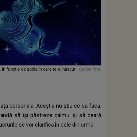
, în funcție de zodia în care te-ai născut
(sursa foto:
iața personală. Aceștia nu știu ce să facă,
mandă să își păstreze calmul și să ceară
lucrurile se vor clarifica în cele din urmă.