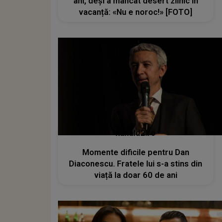
ani, deși a mâncat desert zilnic în
vacanță: «Nu e noroc!» [FOTO]
kanald2.ro
Momente dificile pentru Dan
Diaconescu. Fratele lui s-a stins din
viață la doar 60 de ani