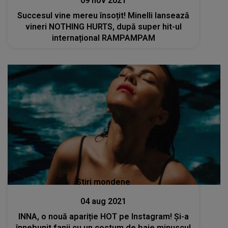
09 nov 2021
Succesul vine mereu însoțit! Minelli lansează
vineri NOTHING HURTS, după super hit-ul
internațional RAMPAMPAM
Stiri mondene
04 aug 2021
INNA, o nouă apariție HOT pe Instagram! Și-a
înnebunit fanii cu un costum de baie minuscul