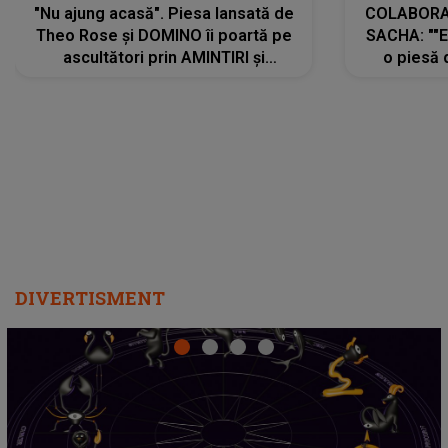
"Nu ajung acasă". Piesa lansată de
COLABORAR
Theo Rose și DOMINO îi poartă pe
SACHA: ""E
ascultători prin AMINTIRI și
o piesă 
REGĂSIRI, iar drumul emoțiilor
imediat pre
trece prin sufletul publicului:
cu mine șt
"Pentru toți cei care au plecat
păstrăm do
departe ca să le fie mai bine"
DIVERTISMENT