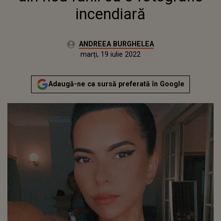
incendiară
Autor:
ANDREEA BURGHELEA
Publicat:
joi, 28 ianuarie 2021
Actualizat:
marți, 19 iulie 2022
Adaugă-ne ca sursă preferată în Google