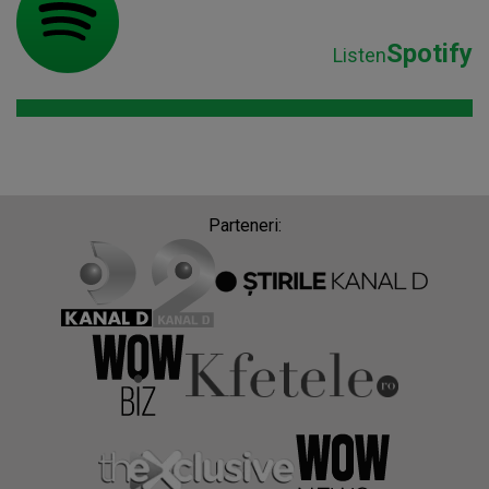
Spotify
Listen
Parteneri: