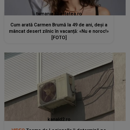
tvmania.libertatea.ro
Cum arată Carmen Brumă la 49 de ani, deși a
mâncat desert zilnic în vacanță: «Nu e noroc!»
[FOTO]
kanald2.ro