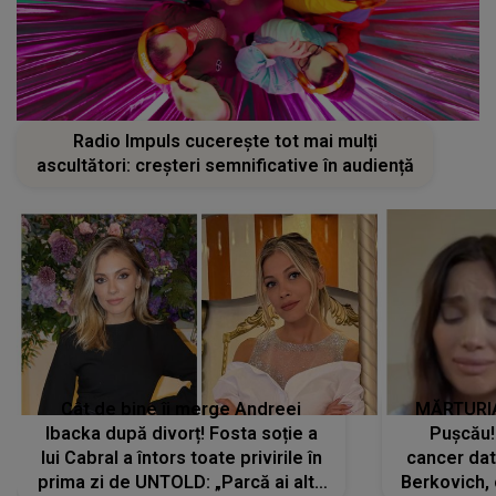
Radio Impuls cucerește tot mai mulți
ascultători: creșteri semnificative în audiență
Cât de bine îi merge Andreei
MĂRTURIA
Ibacka după divorț! Fosta soție a
Pușcău!
lui Cabral a întors toate privirile în
cancer dato
prima zi de UNTOLD: „Parcă ai altă
Berkovich, 