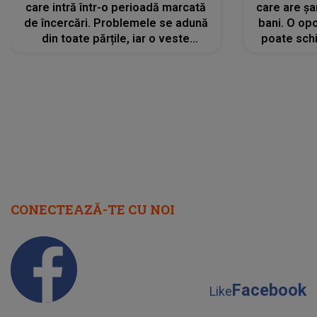
care intră într-o perioadă marcată
care are șa
de încercări. Problemele se adună
bani. O opo
din toate părțile, iar o veste
poate schi
neașteptată îi dă planurile peste
la
cap
CONECTEAZĂ-TE CU NOI
Facebook
Like