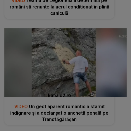
VIDEO
Teama de Legionella îi determină pe
români să renunțe la aerul condiționat în plină
caniculă
kanald2.ro
VIDEO
Un gest aparent romantic a stârnit
indignare și a declanșat o anchetă penală pe
Transfăgărășan