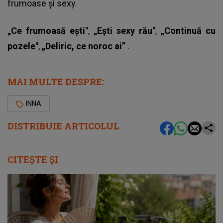
frumoase și sexy.
„Ce frumoasă ești"
,
„Ești sexy rău"
,
„Continuă cu
pozele"
,
„Deliric, ce noroc ai”
.
MAI MULTE DESPRE:
INNA
DISTRIBUIE ARTICOLUL
CITEȘTE ȘI