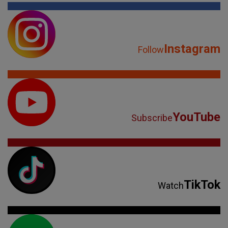
Instagram
Follow
YouTube
Subscribe
TikTok
Watch