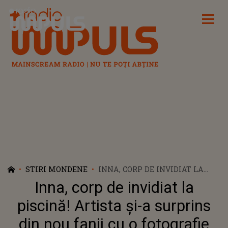
Radio Impuls
STIRI MONDENE
INNA, CORP DE INVIDIAT LA
PISCINĂ! ARTISTA ȘI-A
Inna, corp de invidiat la
SURPRINS DIN NOU FANII CU O
FOTOGRAFIE INCENDIARĂ
piscină! Artista și-a surprins
din nou fanii cu o fotografie