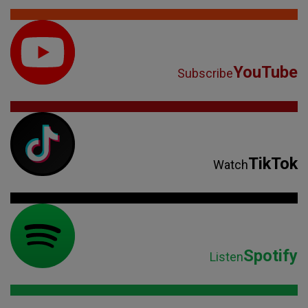
YouTube
Subscribe
TikTok
Watch
Spotify
Listen