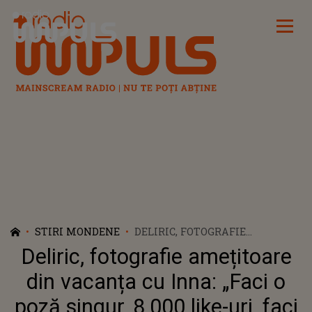
Radio Impuls
STIRI MONDENE
DELIRIC, FOTOGRAFIE
AMEȚITOARE DIN VACANȚA CU
Deliric, fotografie amețitoare
INNA: „FACI O POZĂ SINGUR,
8.000 LIKE-URI, FACI O POZĂ CU
din vacanța cu Inna: „Faci o
FUNDUL INNEI, PESTE 16.000
poză singur, 8.000 like-uri, faci
LIKE-URI”