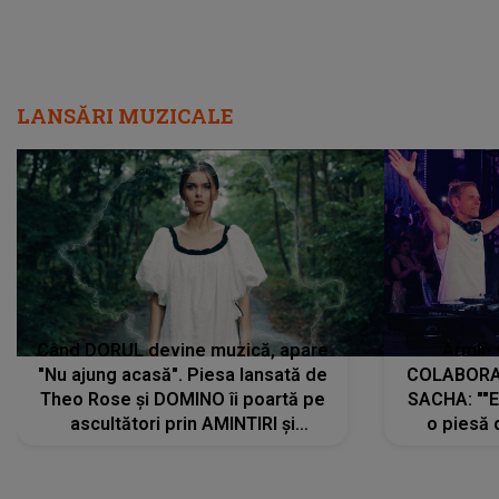
LANSĂRI MUZICALE
Când DORUL devine muzică, apare
Armin 
"Nu ajung acasă". Piesa lansată de
COLABORAR
Theo Rose și DOMINO îi poartă pe
SACHA: ""E
ascultători prin AMINTIRI și
o piesă 
REGĂSIRI, iar drumul emoțiilor
imediat pre
trece prin sufletul publicului:
cu mine șt
"Pentru toți cei care au plecat
păstrăm do