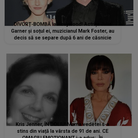
DIVORȚ-BOMBĂ la Hollywood! Actrița Julia
Garner și soțul ei, muzicianul Mark Foster, au
decis să se separe după 6 ani de căsnicie
Kris Jenner, ÎN DOLIU! Mama vedetei s-a
stins din viață la vârsta de 91 de ani. CE
OMAGIU EMOȚIONANT i-a adus: „Îți