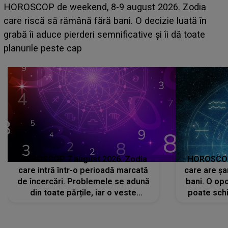
Emanuel a ținut ACEST DETALIU ASCUNS până
acum! În fața Alexandrei, concurentul din Casa Iubirii
face o MĂRTURISIRE NEAȘTEPTATĂ despre mama
sa: "I-am spus și ei în față, eu nu te iubesc pentru
că..."
HOROSCOP 7 august 2026. Zodia
HOROSCOP 
care intră într-o perioadă marcată
care are șa
de încercări. Problemele se adună
bani. O opo
din toate părțile, iar o veste
poate schi
neașteptată îi dă planurile peste
la
cap