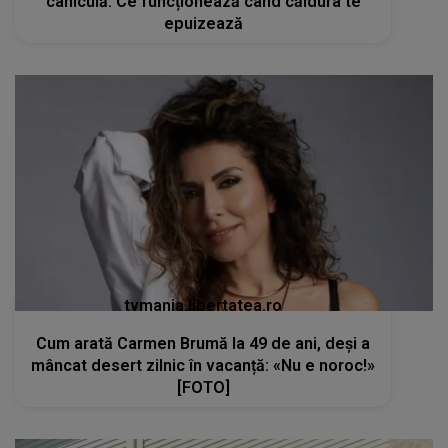
caniculă. Ce funcționează când căldura te
epuizează
tvmania.libertatea.ro
Cum arată Carmen Brumă la 49 de ani, deși a
mâncat desert zilnic în vacanță: «Nu e noroc!»
[FOTO]