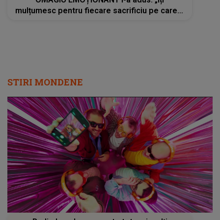
mulțumesc pentru fiecare sacrificiu pe care l-
ai făcut. Inimile noastre sunt sfâșiate”
STIRI MONDENE