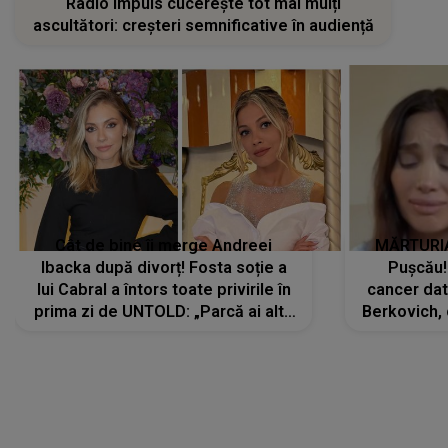
Radio Impuls cucerește tot mai mulți
ascultători: creșteri semnificative în audiență
Cât de bine îi merge Andreei
MĂRTURIA
Ibacka după divorț! Fosta soție a
Pușcău!
lui Cabral a întors toate privirile în
cancer dato
prima zi de UNTOLD: „Parcă ai altă
Berkovich, 
strălucire, emani putere,
accident ru
încredere, siguranță...”
Dacă nu 