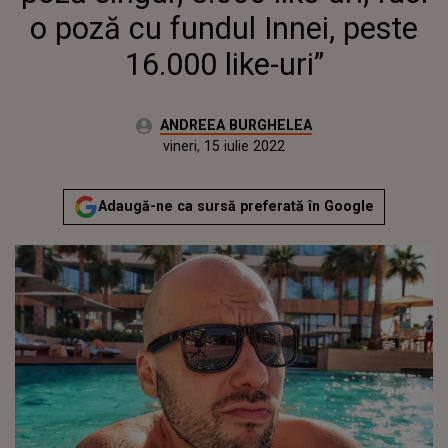
o poză cu fundul Innei, peste
16.000 like-uri”
Autor:
ANDREEA BURGHELEA
Publicat:
miercuri, 21 octombrie 2020
Actualizat:
vineri, 15 iulie 2022
Adaugă-ne ca sursă preferată în Google