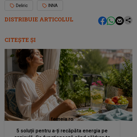
Deliric
INNA
DISTRIBUIE ARTICOLUL
CITEȘTE ȘI
femeia.ro
5 soluții pentru a-ți recăpăta energia pe