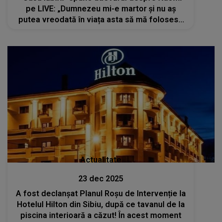
pe LIVE: „Dumnezeu mi-e martor și nu aș
putea vreodată în viața asta să mă folosesc
de un om ca să...”. Susținătorii lui au rămas
fără cuvinte
Actualitate
23 dec 2025
A fost declanșat Planul Roșu de Intervenție la
Hotelul Hilton din Sibiu, după ce tavanul de la
piscina interioară a căzut! În acest moment