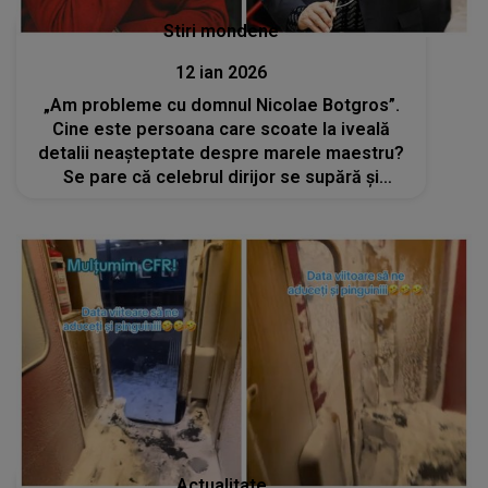
Stiri mondene
12 ian 2026
„Am probleme cu domnul Nicolae Botgros”.
Cine este persoana care scoate la iveală
detalii neașteptate despre marele maestru?
Se pare că celebrul dirijor se supără și
reacționează imediat dacă nu este inclus
anual în topurile unei cunoscute reviste
Actualitate