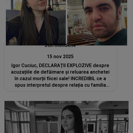
Stiri mondene
15 nov 2025
Igor Cuciuc, DECLARAȚII EXPLOZIVE despre
acuzațiile de defăimare și reluarea anchetei
în cazul morții fiicei sale! INCREDIBIL ce a
spus interpretul despre relația cu familia
Botgros: „Aici este vorba despre un omor. Nu
vreau să jignesc pe nimeni...”