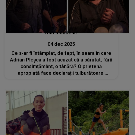
Stiri mondene
04 dec 2025
Ce s-ar fi întâmplat, de fapt, în seara în care
Adrian Pleșca a fost acuzat că a sărutat, fără
consimțământ, o tânără? O prietenă
apropiată face declarații tulburătoare:
„Maică-sa a făcut o postare care i-a făcut
foarte mult rău. Ulterior a șters-o”