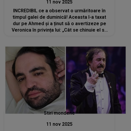
11 nov 2025
INCREDIBIL ce a observat o urmăritoare în
timpul galei de duminică! Aceasta l-a taxat
dur pe Ahmed și a ținut să o avertizeze pe
Veronica în privința lui: „Cât se chinuie el să
se dea îndrăgostit de tine și tot nu ia cecul.
Doar te folosește și atât”
Stiri mondene
11 nov 2025