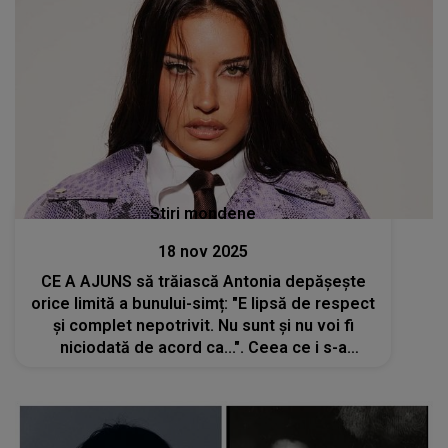
Stiri mondene
18 nov 2025
CE A AJUNS să trăiască Antonia depășește
orice limită a bunului-simț: "E lipsă de respect
și complet nepotrivit. Nu sunt și nu voi fi
niciodată de acord ca...". Ceea ce i s-a
întâmplat stârnește FURIE și INDIGNARE
peste tot. NU mai tace. NU mai acceptă