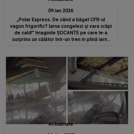
09 ian 2026
„Polar Express. De când a băgat CFR-ul
vagon frigorific? Iarna congelezi și vara crăpi
de cald!” Imaginile ȘOCANTE pe care le-a
surprins un călător într-un tren în plină iarnă
au iscat valuri de reacții pe rețelele sociale
Actualitate