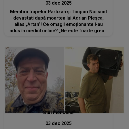
03 dec 2025
Membrii trupelor Partizan și Timpuri Noi sunt
devastați după moartea lui Adrian Pleșca,
alias „Artan”! Ce omagii emoționante i-au
adus în mediul online? „Ne este foarte greu…
Drum lin, suflet bun, coleg drag”
Stiri mondene
03 dec 2025