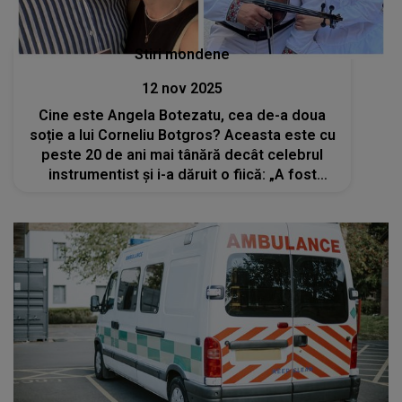
Stiri mondene
12 nov 2025
Cine este Angela Botezatu, cea de-a doua
soție a lui Corneliu Botgros? Aceasta este cu
peste 20 de ani mai tânără decât celebrul
instrumentist și i-a dăruit o fiică: „A fost
foarte romantică prima noastră întâlnire”