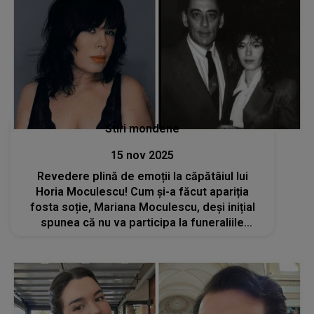
Stiri mondene
15 nov 2025
Revedere plină de emoții la căpătâiul lui
Horia Moculescu! Cum și-a făcut apariția
fosta soție, Mariana Moculescu, deși inițial
spunea că nu va participa la funeraliile
marelui compozitor? „Este un gest de
adevăr, nu de imagine”