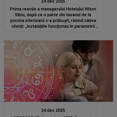
24 dec 2025
Prima reacție a managerului Hotelului Hilton
Sibiu, după ce o parte din tavanul de la
piscina interioară s-a prăbuşit, rănind câțiva
clienți: „Instalaţiile funcţionau în parametrii
normali conform verificărilor periodice.
Regretăm nespus acest incident”
Divertisment
24 dec 2025