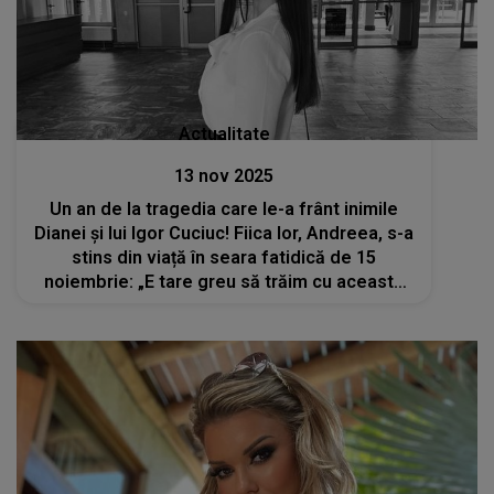
Actualitate
13 nov 2025
Un an de la tragedia care le-a frânt inimile
Dianei și lui Igor Cuciuc! Fiica lor, Andreea, s-a
stins din viață în seara fatidică de 15
noiembrie: „E tare greu să trăim cu această
durere. Știu ca nu ai vrut sa te duci de la noi,
nu a fost voia ta....”