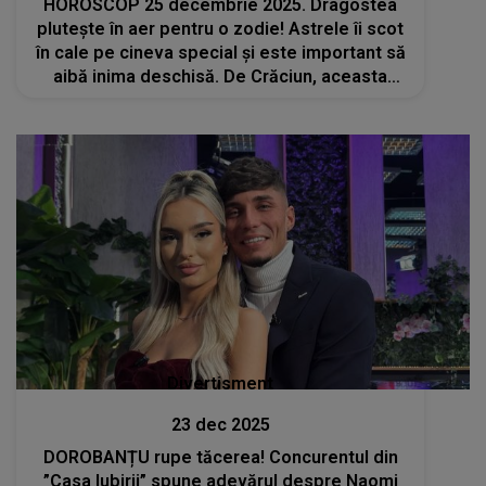
HOROSCOP 25 decembrie 2025. Dragostea
plutește în aer pentru o zodie! Astrele îi scot
în cale pe cineva special și este important să
aibă inima deschisă. De Crăciun, aceasta
poate să înceapă o poveste de iubire care îi
va schimba viața
Divertisment
23 dec 2025
DOROBANȚU rupe tăcerea! Concurentul din
”Casa Iubirii” spune adevărul despre Naomi