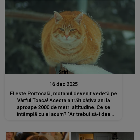
Stiri
16 dec 2025
El este Portocală, motanul devenit vedetă pe
Vârful Toaca! Acesta a trăit câțiva ani la
aproape 2000 de metri altitudine. Ce se
întâmplă cu el acum? ”Ar trebui să-i dea
cineva o medalie de supravieţuitor“