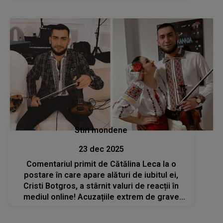
motive necunoscute, vehiculul a ieșit de pe
carosabil...”
Stiri mondene
23 dec 2025
Comentariul primit de Cătălina Leca la o
postare în care apare alături de iubitul ei,
Cristi Botgros, a stârnit valuri de reacții în
mediul online! Acuzațiile extrem de grave
care i-au fost aduse lui Cristi Botgros nu pot
fi uitate nicicum de internauți: