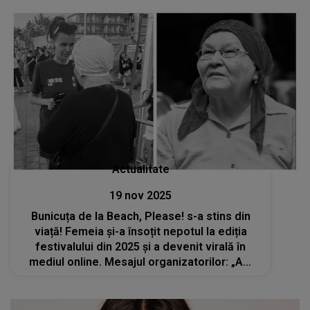
te face să simți DUREREA din suflet
Actualitate
19 nov 2025
Bunicuța de la Beach, Please! s-a stins din
viață! Femeia și-a însoțit nepotul la ediția
festivalului din 2025 și a devenit virală în
mediul online. Mesajul organizatorilor: „Am
fost binecuvântați să-ți știm povestea și-ți
vom prețui mereu amintirea”