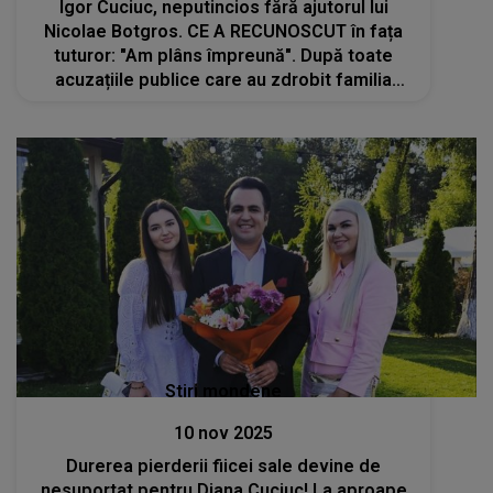
Igor Cuciuc, neputincios fără ajutorul lui
Nicolae Botgros. CE A RECUNOSCUT în fața
tuturor: "Am plâns împreună". După toate
acuzațiile publice care au zdrobit familia
dirijorului, nimeni NU credea că se va
întâmpla asta: "Am hotărât să..."
Stiri mondene
10 nov 2025
Durerea pierderii fiicei sale devine de
nesuportat pentru Diana Cuciuc! La aproape