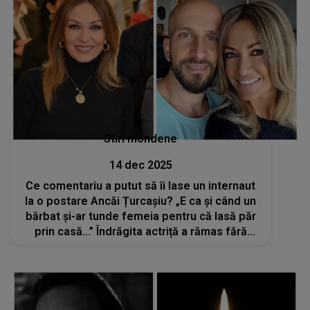
Stiri mondene
14 dec 2025
Ce comentariu a putut să îi lase un internaut
la o postare Ancăi Țurcașiu? „E ca și când un
bărbat și-ar tunde femeia pentru că lasă păr
prin casă...” Îndrăgita actriță a rămas fără
cuvinte: „Ce comparație...”