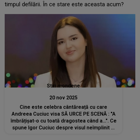
timpul defilării. În ce stare este aceasta acum?
Stiri mondene
20 nov 2025
Cine este celebra cântăreață cu care
Andreea Cuciuc visa SĂ URCE PE SCENĂ : "A
îmbrățișat-o cu toată dragostea când a...". Ce
spune Igor Cuciuc despre visul neîmplinit al
fiicei sale? Fiecare cuvânt îți strânge inima și