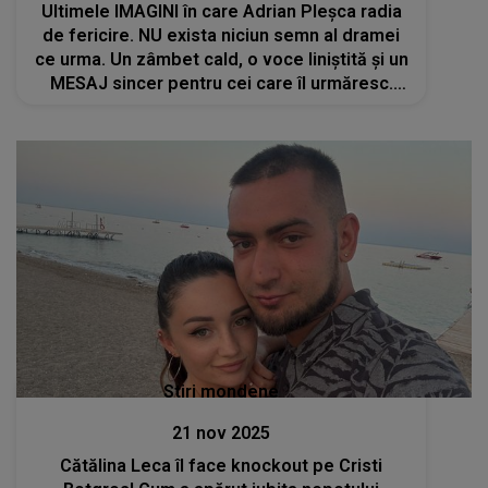
Ultimele IMAGINI în care Adrian Pleșca radia
de fericire. NU exista niciun semn al dramei
ce urma. Un zâmbet cald, o voce liniștită și un
MESAJ sincer pentru cei care îl urmăresc.
Azi, aceleași cadre par cu totul altfel...
Stiri mondene
21 nov 2025
Cătălina Leca îl face knockout pe Cristi