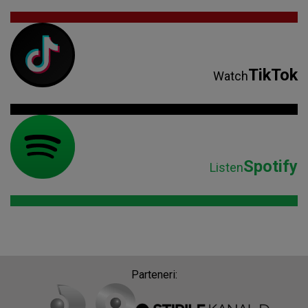
TikTok
Watch
Spotify
Listen
Parteneri: