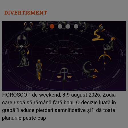
DIVERTISMENT
Emanuel a ținut ACEST DETALIU ASCUNS până
acum! În fața Alexandrei, concurentul din Casa Iubirii
face o MĂRTURISIRE NEAȘTEPTATĂ despre mama
sa: "I-am spus și ei în față, eu nu te iubesc pentru
că..."