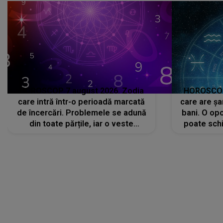
HOROSCOP 7 august 2026. Zodia
HOROSCOP 
care intră într-o perioadă marcată
care are șa
de încercări. Problemele se adună
bani. O opo
din toate părțile, iar o veste
poate schi
neașteptată îi dă planurile peste
la
cap