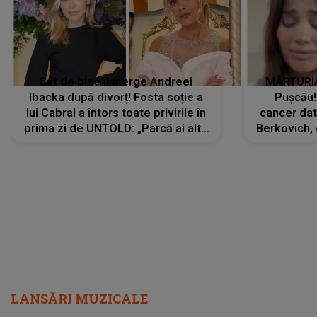
Cât de bine îi merge Andreei
MĂRTURIA
Ibacka după divorț! Fosta soție a
Pușcău!
lui Cabral a întors toate privirile în
cancer dato
prima zi de UNTOLD: „Parcă ai altă
Berkovich, 
strălucire, emani putere,
accident ru
încredere, siguranță...”
Dacă nu 
LANSĂRI MUZICALE