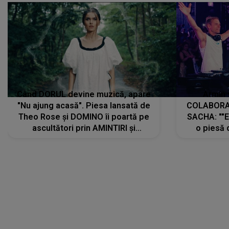
Când DORUL devine muzică, apare
Armin 
"Nu ajung acasă". Piesa lansată de
COLABORAR
Theo Rose și DOMINO îi poartă pe
SACHA: ""E
ascultători prin AMINTIRI și
o piesă 
REGĂSIRI, iar drumul emoțiilor
imediat pre
trece prin sufletul publicului:
cu mine șt
"Pentru toți cei care au plecat
păstrăm do
departe ca să le fie mai bine"