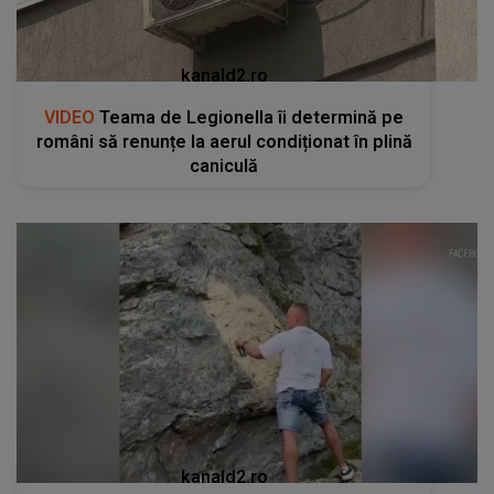
kanald2.ro
VIDEO
Teama de Legionella îi determină pe
români să renunțe la aerul condiționat în plină
caniculă
kanald2.ro