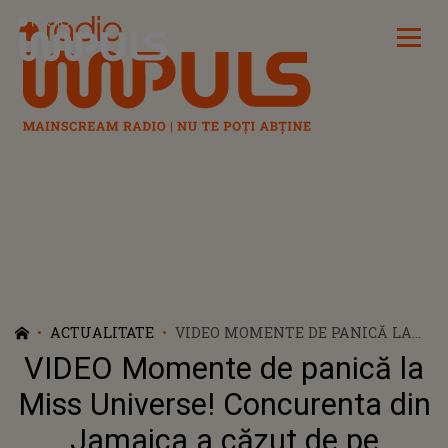
Radio Impuls
ACTUALITATE
VIDEO MOMENTE DE PANICĂ LA
MISS UNIVERSE! CONCURENTA
VIDEO Momente de panică la
DIN JAMAICA A CĂZUT DE PE
PODIUM ÎN TIMPUL DEFILĂRII. ÎN
Miss Universe! Concurenta din
CE STARE ESTE ACEASTA ACUM?
Jamaica a căzut de pe