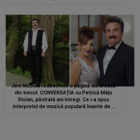
„Taci din gură, porcuşorule!”, „Cred că eşti o
jurnalistă groaznică”
Jeni Nicolau redeschide o pagină dureroasă
din trecut. CONVERSAȚIA cu Petrică Mâțu
Stoian, păstrată ani întregi. Ce i-a spus
interpretul de muzică populară înainte de a
muri te lasă fără glas: "Tot ce s-a scris sau s-
a auzit altfel a fost doar..."