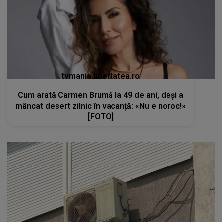
tvmania.libertatea.ro
Cum arată Carmen Brumă la 49 de ani, deși a
mâncat desert zilnic în vacanță: «Nu e noroc!»
[FOTO]