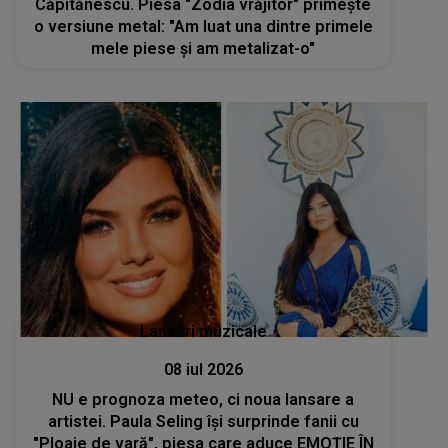
Căpitănescu. Piesa "Zodia vrăjitor" primește
o versiune metal: "Am luat una dintre primele
mele piese și am metalizat-o"
Lansări muzicale
08 iul 2026
NU e prognoza meteo, ci noua lansare a
artistei. Paula Seling își surprinde fanii cu
"Ploaie de vară", piesa care aduce EMOȚIE ÎN