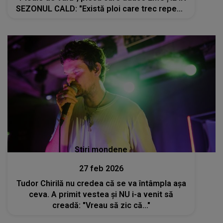
SEZONUL CALD: "Există ploi care trec repede
și ploi care rămân în suflet. Mă bucur nespus
că această piesă continuă..."
Stiri mondene
27 feb 2026
Tudor Chirilă nu credea că se va întâmpla așa
ceva. A primit vestea și NU i-a venit să
creadă: "Vreau să zic că..."