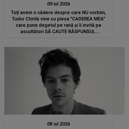
09 iul 2026
Toți avem o cădere despre care NU vorbim,
Tudor Chirilă vine cu piesa "CADEREA MEA"
care pune degetul pe rană și îi invită pe
ascultători SĂ CAUTE RĂSPUNSUL.
Întrebarea trupei Vama ajunge direct la
sufletul publicului: "Care a fost..."
Stiri
08 iul 2026