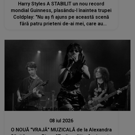
Harry Styles A STABILIT un nou record
mondial Guinness, plasându-l înaintea trupei
Coldplay: "Nu aș fi ajuns pe această scenă
fără patru prieteni de-ai mei, care au
reprezentat o parte esențială a acestei
călătorii. Vreau să le mulțumesc lui..."
Lansări muzicale
08 iul 2026
O NOUĂ "VRAJĂ" MUZICALĂ de la Alexandra