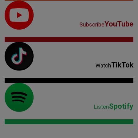
YouTube
Subscribe
TikTok
Watch
Spotify
Listen