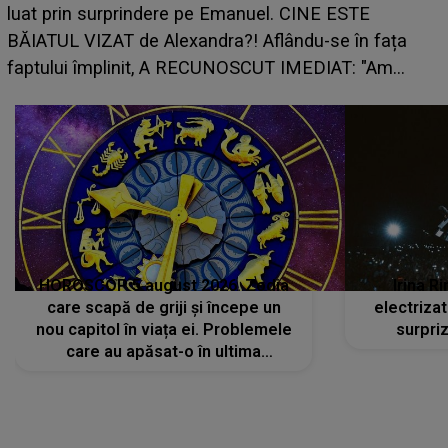
perioadă marcată de încercări. Problemele se adună
din toate părțile, iar o veste neașteptată îi dă planurile
peste cap
HOROSCOP 5 august 2026. Zodia
Irina R
care scapă de griji și începe un
electriza
nou capitol în viața ei. Problemele
surpri
care au apăsat-o în ultima
perioadă își găsesc, în sfârșit,
rezolvarea