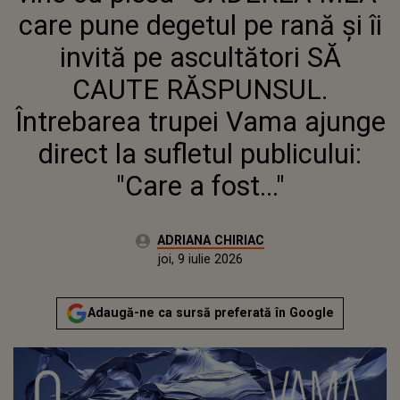
SĂ CAUTE RĂSPUNSUL.
care pune degetul pe rană și îi
ÎNTREBAREA TRUPEI VAMA
AJUNGE DIRECT LA
invită pe ascultători SĂ
SUFLETUL PUBLICULUI:
CAUTE RĂSPUNSUL.
"CARE A FOST..."
Întrebarea trupei Vama ajunge
direct la sufletul publicului:
"Care a fost..."
Autor:
ADRIANA CHIRIAC
Publicat:
joi, 9 iulie 2026
Actualizat:
joi, 9 iulie 2026
Adaugă-ne ca sursă preferată în Google