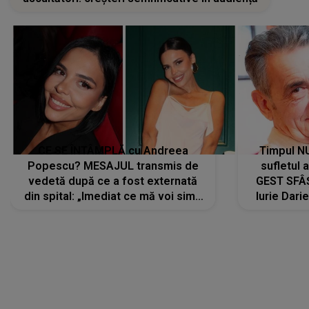
CE SE ÎNTÂMPLĂ cu Andreea
Timpul N
Popescu? MESAJUL transmis de
sufletul 
vedetă după ce a fost externată
GEST SFÂȘ
din spital: „Imediat ce mă voi simți
Iurie Dari
mai bine...”
măsură ce