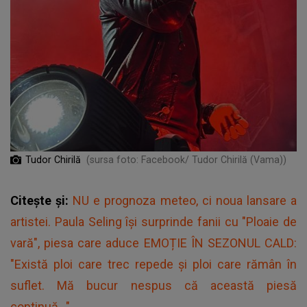
Tudor Chirilă
(sursa foto: Facebook/ Tudor Chirilă (Vama))
Citește și:
NU e prognoza meteo, ci noua lansare a
artistei. Paula Seling își surprinde fanii cu "Ploaie de
vară", piesa care aduce EMOȚIE ÎN SEZONUL CALD:
"Există ploi care trec repede și ploi care rămân în
suflet. Mă bucur nespus că această piesă
continuă..."