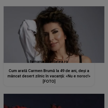
tvmania.libertatea.ro
Cum arată Carmen Brumă la 49 de ani, deși a
mâncat desert zilnic în vacanță: «Nu e noroc!»
[FOTO]