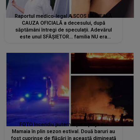
Raportul medico-legal A SCOS LA IVEALĂ
CAUZA OFICIALĂ a decesului, după
săptămâni întregi de speculații. Adevărul
este unul SFÂȘIETOR... familia NU era
pregătită să afle această veste! Ce s-a
întâmplat, de fapt, cu actrița Ece İrtem
FOTO Incendiu puternic pe o plajă din
Mamaia în plin sezon estival. Două baruri au
fost cuprinse de flăcări în această dimineață