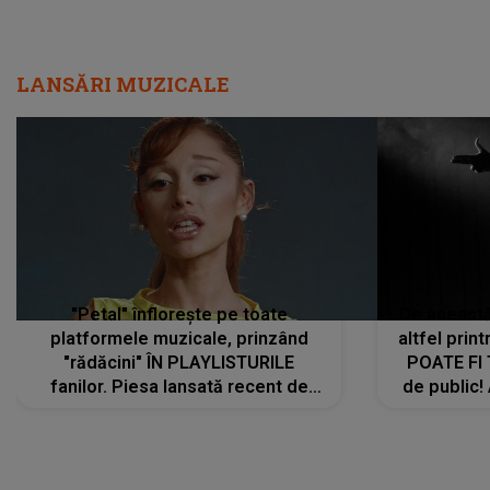
LANSĂRI MUZICALE
"Petal" înflorește pe toate
De această 
platformele muzicale, prinzând
altfel prin
"rădăcini" ÎN PLAYLISTURILE
POATE FI
fanilor. Piesa lansată recent de
de public!
Ariana Grande îi face pe
a lansat V
ascultători SĂ O ASCULTE PE
REPEAT