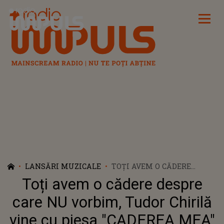
Radio Impuls
LANSĂRI MUZICALE
TOȚI AVEM O CĂDERE
DESPRE CARE NU VORBIM,
Toți avem o cădere despre
TUDOR CHIRILĂ VINE CU
PIESA "CADEREA MEA" CARE
care NU vorbim, Tudor Chirilă
PUNE DEGETUL PE RANĂ ȘI
vine cu piesa "CADEREA MEA"
ÎI INVITĂ PE ASCULTĂTORI