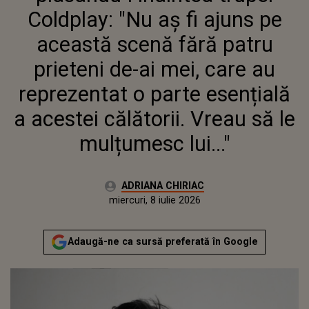
ACESTEI CĂLĂTORII. VREAU SĂ LE
Coldplay: "Nu aș fi ajuns pe
MULȚUMESC LUI..."
această scenă fără patru
prieteni de-ai mei, care au
reprezentat o parte esențială
a acestei călătorii. Vreau să le
mulțumesc lui..."
Autor:
ADRIANA CHIRIAC
Publicat:
miercuri, 8 iulie 2026
Actualizat:
miercuri, 8 iulie 2026
Adaugă-ne ca sursă preferată în Google