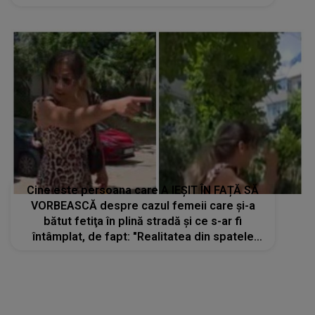
Cine este persoana care A IEȘIT ÎN FAȚĂ SĂ
VORBEASCĂ despre cazul femeii care și-a
bătut fetiţa în plină stradă și ce s-ar fi
întâmplat, de fapt: "Realitatea din spatele
ușilor închise în..."