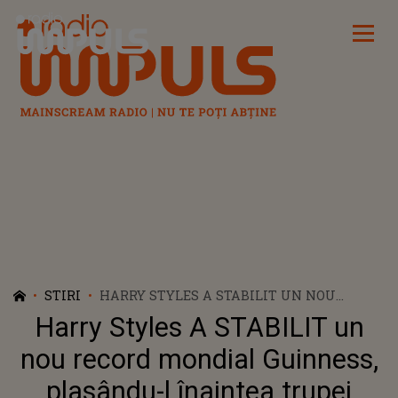
Radio Impuls
STIRI
HARRY STYLES A STABILIT UN NOU
RECORD MONDIAL GUINNESS, PLASÂNDU-
Harry Styles A STABILIT un
L ÎNAINTEA TRUPEI COLDPLAY: "NU AȘ FI
AJUNS PE ACEASTĂ SCENĂ FĂRĂ PATRU
nou record mondial Guinness,
PRIETENI DE-AI MEI, CARE AU
plasându-l înaintea trupei
REPREZENTAT O PARTE ESENȚIALĂ A