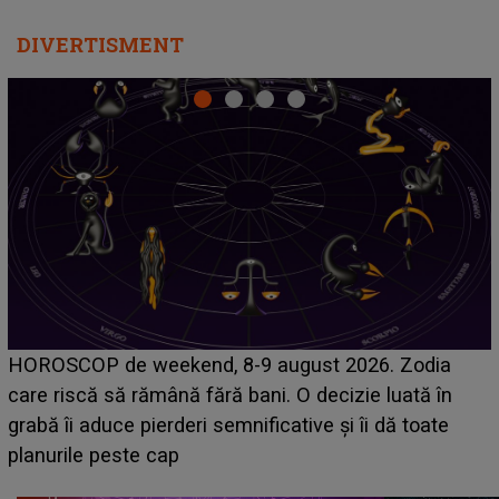
DIVERTISMENT
Emanuel a ținut ACEST DETALIU ASCUNS până
acum! În fața Alexandrei, concurentul din Casa Iubirii
face o MĂRTURISIRE NEAȘTEPTATĂ despre mama
sa: "I-am spus și ei în față, eu nu te iubesc pentru
că..."