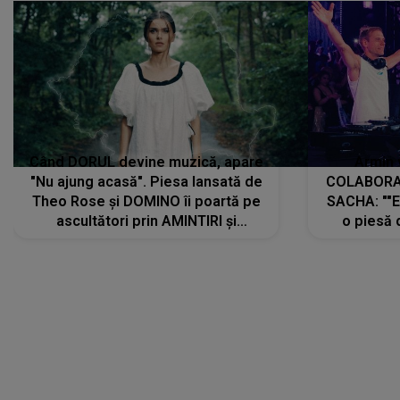
Când DORUL devine muzică, apare
Armin 
"Nu ajung acasă". Piesa lansată de
COLABORAR
Theo Rose și DOMINO îi poartă pe
SACHA: ""E
ascultători prin AMINTIRI și
o piesă 
REGĂSIRI, iar drumul emoțiilor
imediat pre
trece prin sufletul publicului:
cu mine șt
"Pentru toți cei care au plecat
păstrăm do
departe ca să le fie mai bine"