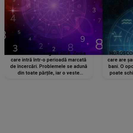
HOROSCOP 7 august 2026. Zodia
HOROSCOP 
care intră într-o perioadă marcată
care are șa
de încercări. Problemele se adună
bani. O opo
din toate părțile, iar o veste
poate schi
neașteptată îi dă planurile peste
la
cap