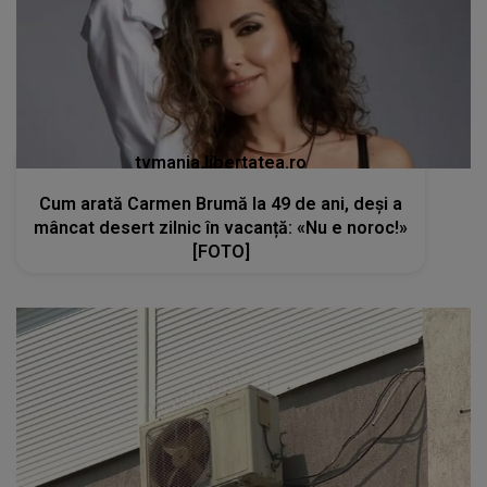
tvmania.libertatea.ro
Cum arată Carmen Brumă la 49 de ani, deși a
mâncat desert zilnic în vacanță: «Nu e noroc!»
[FOTO]