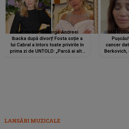
Cât de bine îi merge Andreei
MĂRTURIA
Ibacka după divorț! Fosta soție a
Pușcău!
lui Cabral a întors toate privirile în
cancer dato
prima zi de UNTOLD: „Parcă ai altă
Berkovich, 
strălucire, emani putere,
accident ru
încredere, siguranță...”
Dacă nu 
LANSĂRI MUZICALE