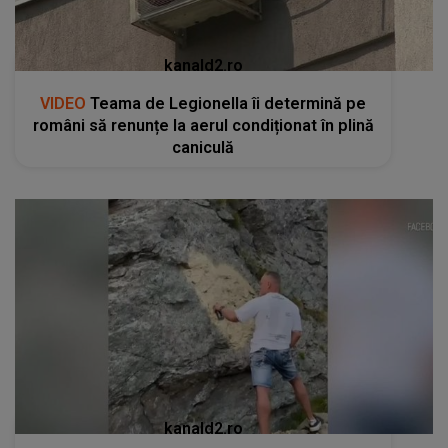
kanald2.ro
VIDEO
Teama de Legionella îi determină pe
români să renunțe la aerul condiționat în plină
caniculă
kanald2.ro