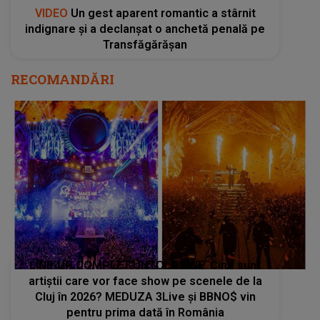
VIDEO
Un gest aparent romantic a stârnit
indignare și a declanșat o anchetă penală pe
Transfăgărășan
RECOMANDĂRI
LINE-UP COMPLET UNTOLD ONE. Cine sunt
artiștii care vor face show pe scenele de la
Cluj în 2026? MEDUZA 3Live şi BBNO$ vin
pentru prima dată în România