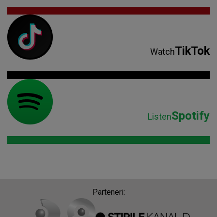
TikTok
Watch
Spotify
Listen
Parteneri: