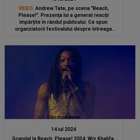
VIDEO
. Andrew Tate, pe scena "Beach,
Please!". Prezența lui a generat reacții
împărțite în rândul publicului. Ce spun
organziatorii festivalului despre întreaga
situaţie
Stiri mondene
14 iul 2024
Scandal la Beach, Please! 2024: Wiz Khalifa,