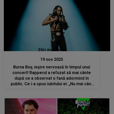
Stiri mondene
19 nov 2025
Burna Boy, ieșire nervoasă în timpul unui
concert! Rapperul a refuzat să mai cânte
după ce a observat o fană adormind în
public. Ce i-a spus iubitului ei: „Nu mai cânt
nicio piesă până nu o duci acasă. Îți bați joc
de mine?”