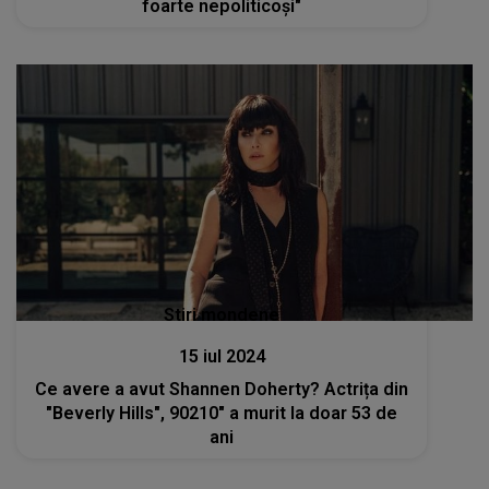
foarte nepoliticoși"
Stiri mondene
15 iul 2024
Ce avere a avut Shannen Doherty? Actrița din
"Beverly Hills", 90210″ a murit la doar 53 de
ani