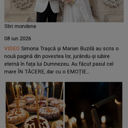
Stiri mondene
08 iun 2026
VIDEO
Simona Trașcă și Marian Buzilă au scris o
nouă pagină din povestea lor, jurându-și iubire
eternă în fața lui Dumnezeu. Au făcut pasul cel
mare ÎN TĂCERE, dar cu o EMOȚIE
COPLEȘITOARE. Imaginile care au apărut după ce
s-au căsătorit religios