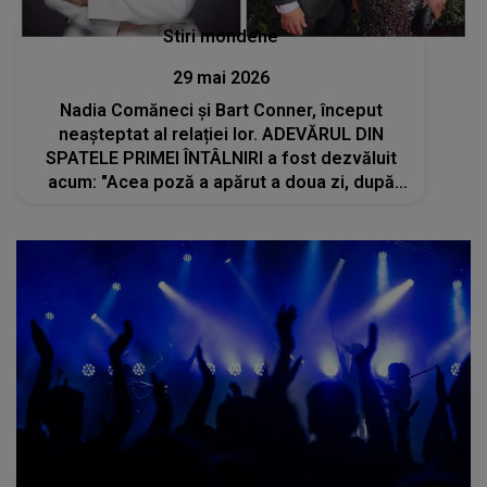
Stiri mondene
29 mai 2026
Nadia Comăneci și Bart Conner, început
neașteptat al relației lor. ADEVĂRUL DIN
SPATELE PRIMEI ÎNTÂLNIRI a fost dezvăluit
acum: "Acea poză a apărut a doua zi, după
competiţie. Ani mai târziu, după ce am ajuns
în..."