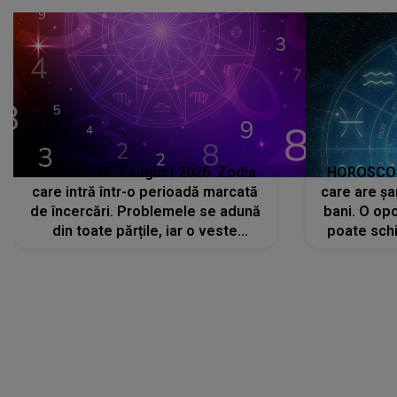
că..."
HOROSCOP 7 august 2026. Zodia
HOROSCOP 
care intră într-o perioadă marcată
care are șa
de încercări. Problemele se adună
bani. O opo
din toate părțile, iar o veste
poate schi
neașteptată îi dă planurile peste
la
cap