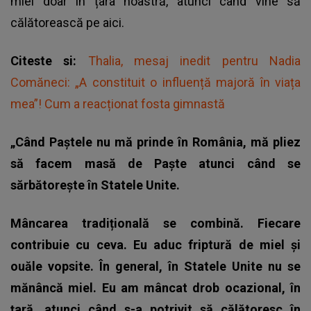
miel doar în țara noastră, atunci când vine să
călătorească pe aici.
Citeste si:
Thalia, mesaj inedit pentru Nadia
Comăneci: „A constituit o influență majoră în viața
mea”! Cum a reacționat fosta gimnastă
„Când Paștele nu mă prinde în România, mă pliez
să facem masă de Paște atunci când se
sărbătorește în Statele Unite.
Mâncarea tradițională se combină. Fiecare
contribuie cu ceva. Eu aduc friptură de miel și
ouăle vopsite. În general, în Statele Unite nu se
mănâncă miel. Eu am mâncat drob ocazional, în
țară, atunci când s-a potrivit să călătoresc în