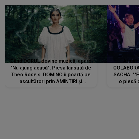
Când DORUL devine muzică, apare
Armin 
"Nu ajung acasă". Piesa lansată de
COLABORAR
Theo Rose și DOMINO îi poartă pe
SACHA: ""E
ascultători prin AMINTIRI și
o piesă 
REGĂSIRI, iar drumul emoțiilor
imediat pre
trece prin sufletul publicului:
cu mine șt
"Pentru toți cei care au plecat
păstrăm do
departe ca să le fie mai bine"