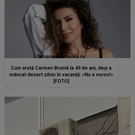
tvmania.libertatea.ro
Cum arată Carmen Brumă la 49 de ani, deși a
mâncat desert zilnic în vacanță: «Nu e noroc!»
[FOTO]