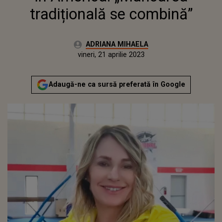
tradițională se combină”
Autor:
ADRIANA MIHAELA
Publicat:
joi, 21 aprilie 2022
Actualizat:
vineri, 21 aprilie 2023
Adaugă-ne ca sursă preferată în Google