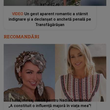
kanald2.ro
VIDEO
Un gest aparent romantic a stârnit
indignare și a declanșat o anchetă penală pe
Transfăgărășan
RECOMANDĂRI
Thalia, mesaj inedit pentru Nadia Comăneci:
„A constituit o influență majoră în viața mea”!