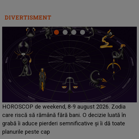
DIVERTISMENT
Emanuel a ținut ACEST DETALIU ASCUNS până
acum! În fața Alexandrei, concurentul din Casa Iubirii
face o MĂRTURISIRE NEAȘTEPTATĂ despre mama
sa: "I-am spus și ei în față, eu nu te iubesc pentru