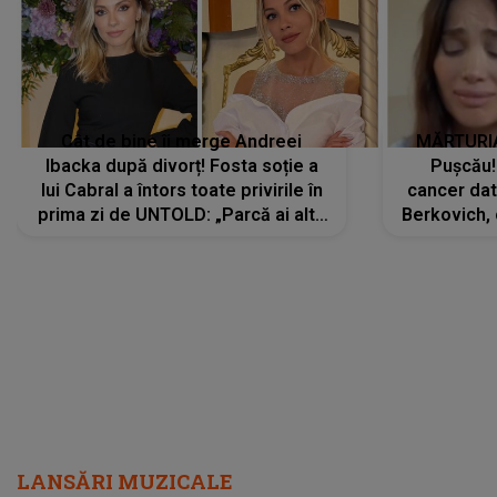
Cât de bine îi merge Andreei
MĂRTURIA
Ibacka după divorț! Fosta soție a
Pușcău!
lui Cabral a întors toate privirile în
cancer dato
prima zi de UNTOLD: „Parcă ai altă
Berkovich, 
strălucire, emani putere,
accident ru
încredere, siguranță...”
Dacă nu 
LANSĂRI MUZICALE