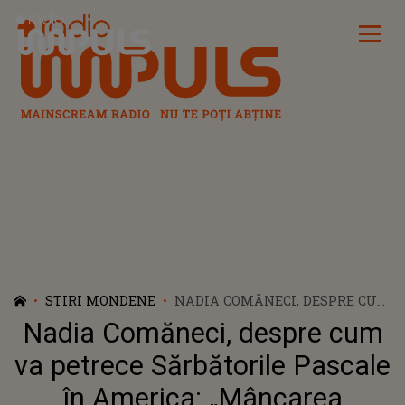
Radio Impuls
STIRI MONDENE
NADIA COMĂNECI, DESPRE CUM
VA PETRECE SĂRBĂTORILE
Nadia Comăneci, despre cum
PASCALE ÎN AMERICA:
„MÂNCAREA TRADIȚIONALĂ SE
va petrece Sărbătorile Pascale
COMBINĂ”
în America: „Mâncarea