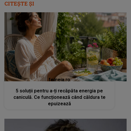
CITEȘTE ȘI
femeia.ro
5 soluții pentru a-ți recăpăta energia pe
caniculă. Ce funcționează când căldura te
epuizează