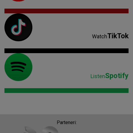
TikTok
Watch
Spotify
Listen
Parteneri: