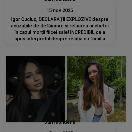
15 nov 2025
Igor Cuciuc, DECLARAȚII EXPLOZIVE despre
acuzațiile de defăimare și reluarea anchetei
în cazul morții fiicei sale! INCREDIBIL ce a
spus interpretul despre relația cu familia
Botgros: „Aici este vorba despre un omor. Nu
vreau să jignesc pe nimeni...”
Stiri mondene