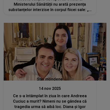
Ministerului Sănătății nu arată prezența
substanțelor interzise în corpul fiicei sale: „A
fost una dintre cele mai sofisticate expertize
solicitate la acest compartiment”
Stiri mondene
14 nov 2025
Ce s-a întâmplat în ziua în care Andreea
Cuciuc a murit? Nimeni nu se gândea că
tragedia urma să aibă loc. Diana și Igor