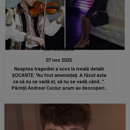
Stiri mondene
07 nov 2025
Noaptea tragediei a scos la iveală detalii
ȘOCANTE: "Au fost amenințați. A făcut asta
ca să nu se vadă el, să nu se vadă când...".
Părinții Andreei Cuciuc acum au descoperit
ADEVĂRUL DUREROS. Abia își găsesc
cuvintele