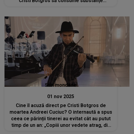
Cristi Botgros să consume substanțe
interzise: „Am auzit de lucrul ăsta, dar nu
sunt dovezi”
Stiri mondene
01 nov 2025
Cine îl acuză direct pe Cristi Botgros de
moartea Andreei Cuciuc? O internaută a spus
ceea ce părinții tinerei au evitat cât au putut
timp de un an: „Copiii unor vedete atrag, din
păcate, și alți tineri nevinovați și inocenți