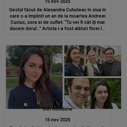
15 nov 2025
Gestul făcut de Alexandra Cuhuteac în ziua în
care s-a împlinit un an de la moartea Andreei
Cuciuc, sora ei de suflet: “Tu vei fi cât îți mai
ducem dorul…” Artista i-a fost alături fiicei lui
Igor Cuciuc când și-a dat ultima suflare
Stiri mondene
15 nov 2025