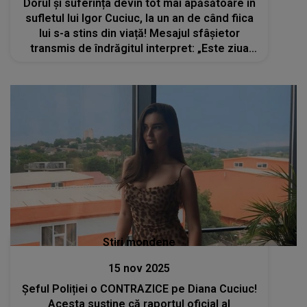
Dorul și suferința devin tot mai apăsătoare în
sufletul lui Igor Cuciuc, la un an de când fiica
lui s-a stins din viață! Mesajul sfâșietor
transmis de îndrăgitul interpret: „Este ziua
cea neagră, ziua în care ai părăsit scena vieții
pentru totdeauna...”
Stiri mondene
15 nov 2025
Șeful Poliției o CONTRAZICE pe Diana Cuciuc!
Acesta susține că raportul oficial al