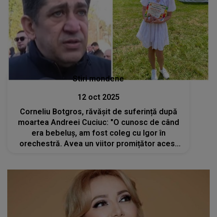
Stiri mondene
12 oct 2025
Corneliu Botgros, răvășit de suferință după
moartea Andreei Cuciuc: "O cunosc de când
era bebeluș, am fost coleg cu Igor în
orechestră. Avea un viitor promițător acest
copil". DETALIUL pe care l-a ascuns până
acum. Toți au plâns când au auzit