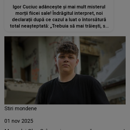
Igor Cuciuc adâncește și mai mult misterul
morții fiicei sale! Îndrăgitul interpret, noi
declarații după ce cazul a luat o întorsătură
total neașteptată: „Trebuia să mai trăiești, să
cânți, să-ți vezi visul împlinit”
Stiri mondene
01 nov 2025