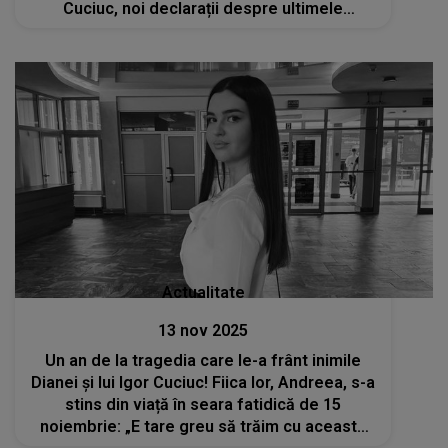
Cuciuc, noi declarații despre ultimele
momente petrecute alături de fiica lor: „Era o
zi obișnuită. Nu am avut nicio presimțire”
Actualitate
13 nov 2025
Un an de la tragedia care le-a frânt inimile
Dianei și lui Igor Cuciuc! Fiica lor, Andreea, s-a
stins din viață în seara fatidică de 15
noiembrie: „E tare greu să trăim cu această