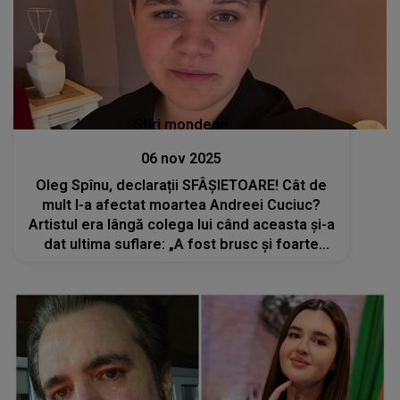
Stiri mondene
06 nov 2025
Oleg Spînu, declarații SFÂȘIETOARE! Cât de
mult l-a afectat moartea Andreei Cuciuc?
Artistul era lângă colega lui când aceasta și-a
dat ultima suflare: „A fost brusc și foarte
dureros pentru întregul colegiu”