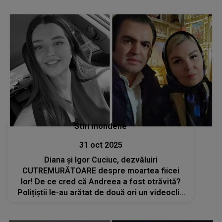
după ei, pe unii fatal”
Stiri mondene
31 oct 2025
Diana și Igor Cuciuc, dezvăluiri
CUTREMURĂTOARE despre moartea fiicei
lor! De ce cred că Andreea a fost otrăvită?
Polițiștii le-au arătat de două ori un videoclip
tăiat din noaptea tragediei: „Deci e un semn
de întrebare. Se putea ascunde un adevăr”