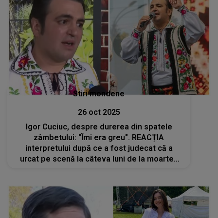
Stiri mondene
26 oct 2025
Igor Cuciuc, despre durerea din spatele
zâmbetului: "Îmi era greu". REACȚIA
interpretului după ce a fost judecat că a
urcat pe scenă la câteva luni de la moartea
fiicei sale: "Omul trebuie să muncească. Nu
trebuie să stea acasă și să intre în depresie"