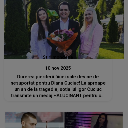
Stiri mondene
10 nov 2025
Durerea pierderii fiicei sale devine de
nesuportat pentru Diana Cuciuc! La aproape
un an de la tragedie, soția lui Igor Cuciuc
transmite un mesaj HALUCINANT pentru cei
pe care îi socotește vinovați: „Să fie
blestemați până în măduva oaselor”