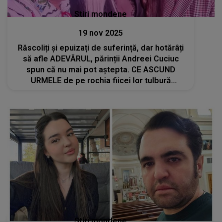
Stiri mondene
19 nov 2025
Răscoliți și epuizați de suferință, dar hotărâți
să afle ADEVĂRUL, părinții Andreei Cuciuc
spun că nu mai pot aștepta. CE ASCUND
URMELE de pe rochia fiicei lor tulbură
sufletele tuturor: "Se văd cu ochiul liber. Este
și spuma care a curs din..."
Stiri mondene