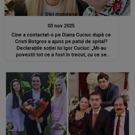
Stiri mondene
03 nov 2025
Cine a contactat-o pe Diana Cuciuc după ce
Cristi Botgros a ajuns pe patul de spital?
Declarațiile soției lui Igor Cuciuc: „Mi-au
povestit tot ce a fost în trecut, cu ce se
ocupa și câți copii au suferit din cauza lui...”