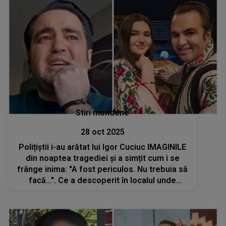
Stiri mondene
28 oct 2025
Polițiștii i-au arătat lui Igor Cuciuc IMAGINILE
din noaptea tragediei și a simțit cum i se
frânge inima: "A fost periculos. Nu trebuia să
facă...". Ce a descoperit în localul unde
Andreea Cuciuc a murit este DUREROS: "Se
vede pe cameră"