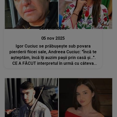
Stiri mondene
05 nov 2025
Igor Cuciuc se prăbușește sub povara
pierderii fiicei sale, Andreea Cuciuc: "Încă te
așteptăm, încă îți auzim pașii prin casă și...".
CE A FĂCUT interpretul în urmă cu câteva
momente zdrobește inimile tuturor. NU vei
putea să privești fără să plângi