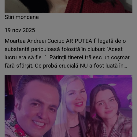
Stiri mondene
19 nov 2025
Moartea Andreei Cuciuc AR PUTEA fi legată de o
substanță periculoasă folosită în cluburi: "Acest
lucru era să fie...". Părinții tinerei trăiesc un coșmar
fără sfârșit. Ce probă crucială NU a fost luată în
considerare și CE S-A ÎNTÂMPLAT în acea seară