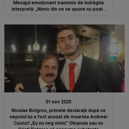
Mesajul emoționant transmis de îndrăgita
interpretă: „Nimic din ce se spune nu poate
schimba adevărul pe care îl poartă inima ta”
Actualitate
01 nov 2025
Nicolae Botgros, primele declarații după ce
nepotul lui a fost acuzat de moartea Andreei
Cuciuc! „Eu nu neg nimic” Obișnuia sau nu