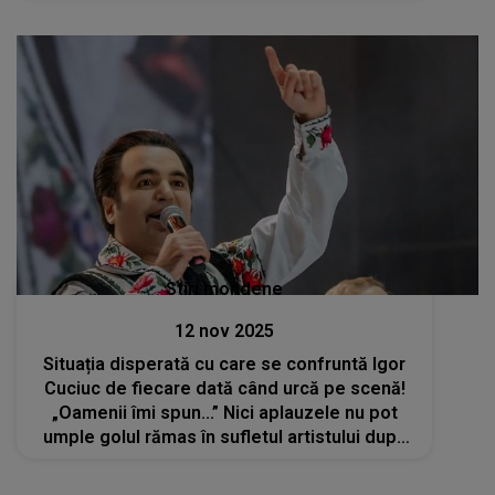
durere. Știu ca nu ai vrut sa te duci de la noi,
nu a fost voia ta....”
Stiri mondene
12 nov 2025
Situația disperată cu care se confruntă Igor
Cuciuc de fiecare dată când urcă pe scenă!
„Oamenii îmi spun...” Nici aplauzele nu pot
umple golul rămas în sufletul artistului după
moartea fulgerătoare a fiicei sale