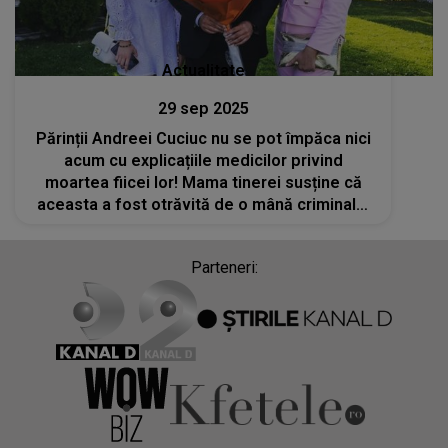
Actualitate
29 sep 2025
Părinții Andreei Cuciuc nu se pot împăca nici
acum cu explicațiile medicilor privind
moartea fiicei lor! Mama tinerei susține că
aceasta a fost otrăvită de o mână criminală.
Prima REACȚIE a lui Igor Cuciuc după
declarațiile soției: „Îmi arde sufletul”
Parteneri: