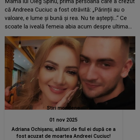
Mama lui Oleg Spînu, prima persoană care a crezut
că Andreea Cuciuc a fost otrăvită: „Părinții au o
valoare, e lume și bună și rea. Nu te aștepți...” Ce
scoate la iveală femeia abia acum despre ultima
seară din viața fiicei lui Igor Cuciuc?
Stiri mondene
01 nov 2025
Adriana Ochișanu, alături de fiul ei după ce a
fost acuzat de moartea Andreei Cuciuc!