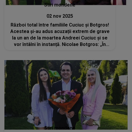
Stiri mondene
02 nov 2025
Război total între familiile Cuciuc și Botgros!
Acestea și-au adus acuzații extrem de grave
la un an de la moartea Andreei Cuciuc și se
vor întâlni în instanță. Nicolae Botgros: „În
apărarea onoarei și demnității noastre, vom
apela la toate căile legale”
Stiri mondene