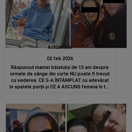
Actualitate
02 feb 2026
Răspunsul mamei băiatului de 13 ani despre
urmele de sânge din curte NU poate fi trecut
cu vederea. CE S-A ÎNTÂMPLAT cu adevărat
în spatele porții și CE A ASCUNS femeia în tot
acest timp: "Am intrat în..."