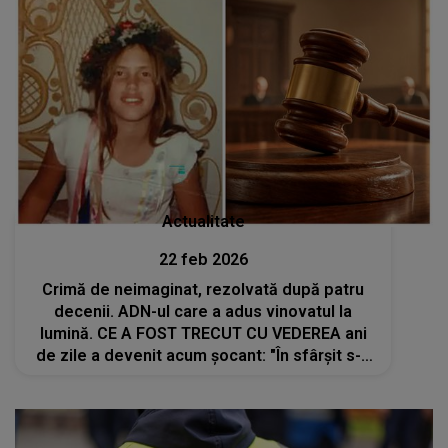
Actualitate
22 feb 2026
Crimă de neimaginat, rezolvată după patru
decenii. ADN-ul care a adus vinovatul la
lumină. CE A FOST TRECUT CU VEDEREA ani
de zile a devenit acum șocant: "În sfârșit s-a
făcut dreptate. Este o dovadă a tuturor celor
care nu au renunțat niciodată să-l..."