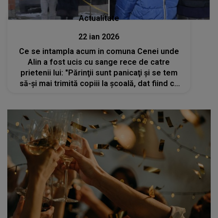
Actualitate
22 ian 2026
Ce se intampla acum in comuna Cenei unde
Alin a fost ucis cu sange rece de catre
prietenii lui: "Părinţii sunt panicaţi şi se tem
să-şi mai trimită copiii la şcoală, dat fiind că
cel de 13 ani e liber să meargă la ore"