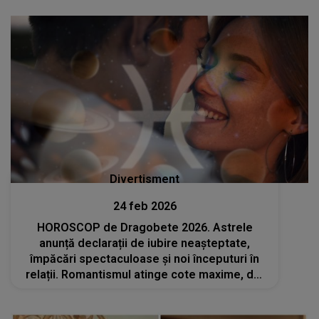
Divertisment
24 feb 2026
HOROSCOP de Dragobete 2026. Astrele
anunță declarații de iubire neașteptate,
împăcări spectaculoase și noi începuturi în
relații. Romantismul atinge cote maxime, dar
nu toate zodiile scapă fără o răsturnare de
situație