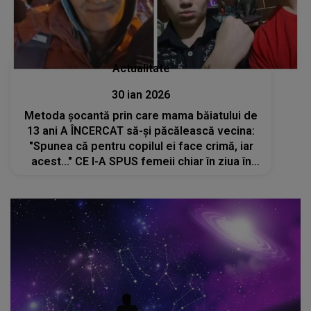
Actualitate
30 ian 2026
Metoda șocantă prin care mama băiatului de
13 ani A ÎNCERCAT să-și păcălească vecina:
"Spunea că pentru copilul ei face crimă, iar
acest..." CE I-A SPUS femeii chiar în ziua în
care a fost descoperit trupul neînsuflețit al
băiatului de 15 ani