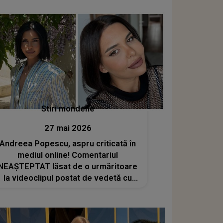
Stiri mondene
27 mai 2026
Andreea Popescu, aspru criticată în
mediul online! Comentariul
NEAȘTEPTAT lăsat de o urmăritoare
la videoclipul postat de vedetă cu
băiețelul ei: „Sper că realizezi că văd
și părinții colegilor lui și...”