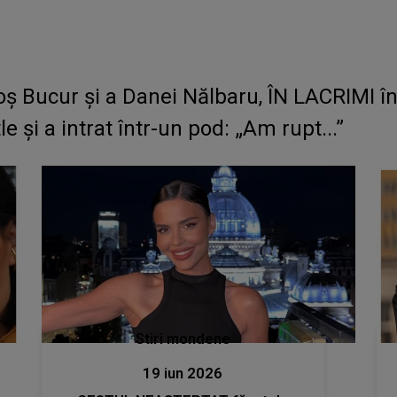
goș Bucur și a Danei Nălbaru, ÎN LACRIMI î
le și a intrat într-un pod: „Am rupt...”
Stiri mondene
19 iun 2026