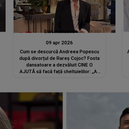
Stiri mondene
09 apr 2026
Cum se descurcă Andreea Popescu
după divorțul de Rareș Cojoc? Fosta
dansatoare a dezvăluit CINE O
AJUTĂ să facă față cheltuielilor: „Ar
fi binevenită și o altă linie de venit”