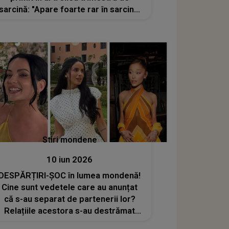
sarcină: "Apare foarte rar în sarcină.
Din păcate, singura modalitate de a
naște copilul în..."
Stiri mondene
10 iun 2026
DESPĂRȚIRI-ȘOC în lumea mondenă!
Cine sunt vedetele care au anunțat
că s-au separat de partenerii lor?
Relațiile acestora s-au destrămat
brusc, lăsând fanii fără cuvinte