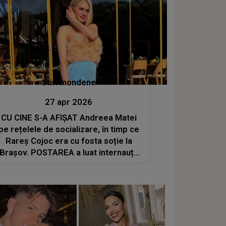
Stiri mondene
27 apr 2026
CU CINE S-A AFIȘAT Andreea Matei
pe rețelele de socializare, în timp ce
Rareș Cojoc era cu fosta soție la
Brașov. POSTAREA a luat internauții
prin surprindere