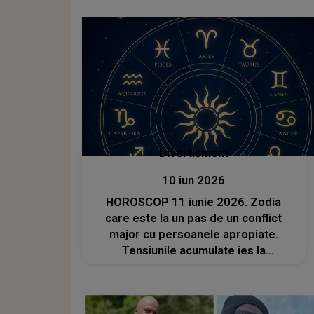
oriunde vor ajunge piesele mele, să
aducă și puțină bucurie”
Divertisment
10 iun 2026
HOROSCOP 11 iunie 2026. Zodia
care este la un pas de un conflict
major cu persoanele apropiate.
Tensiunile acumulate ies la
suprafață, iar cuvintele rostite la
nervi pot avea consecințe dramatice