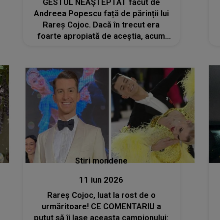
GESTUL NEAȘTEPTAT făcut de
Andreea Popescu față de părinții lui
Rareș Cojoc. Dacă în trecut era
foarte apropiată de aceștia, acum
influencerița pare să fi rupt orice
legătura cu foștii socri
Stiri mondene
11 iun 2026
Rareș Cojoc, luat la rost de o
urmăritoare! CE COMENTARIU a
putut să îi lase aceasta campionului: