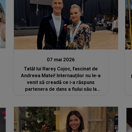
Stiri mondene
07 mai 2026
Tatăl lui Rareș Cojoc, fascinat de
Andreea Matei! Internauților nu le-a
venit să creadă ce i-a răspuns
partenera de dans a fiului său la
comentariul lăsat la o postare