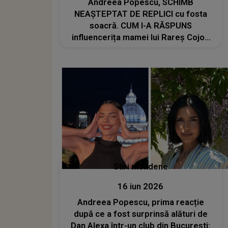
Andreea Popescu, SCHIMB
NEAȘTEPTAT DE REPLICI cu fosta
soacră. CUM I-A RĂSPUNS
influencerița mamei lui Rareș Cojoc
la un comentariu: „Vezi că...”
Stiri mondene
16 iun 2026
Andreea Popescu, prima reacție
după ce a fost surprinsă alături de
Dan Alexa într-un club din București: