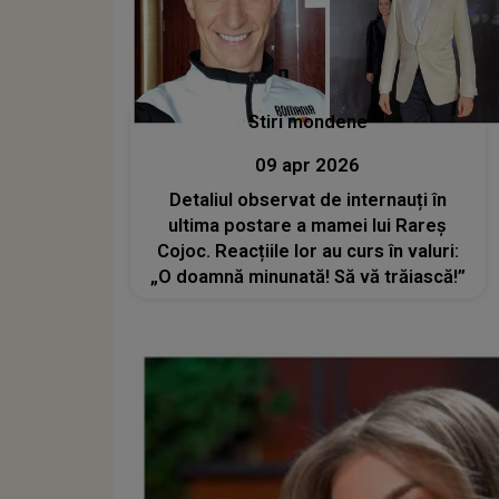
Stiri mondene
09 apr 2026
Detaliul observat de internauți în
ultima postare a mamei lui Rareș
Cojoc. Reacțiile lor au curs în valuri:
„O doamnă minunată! Să vă trăiască!”