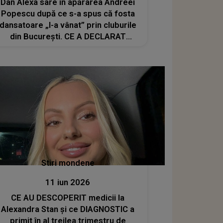
Dan Alexa sare în apărarea Andreei
Popescu după ce s-a spus că fosta
dansatoare „l-a vânat” prin cluburile
din București. CE A DECLARAT
antrenorul: „Realitatea este cu totul
alta”
Stiri mondene
11 iun 2026
CE AU DESCOPERIT medicii la
Alexandra Stan și ce DIAGNOSTIC a
primit în al treilea trimestru de