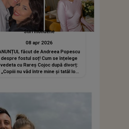
Stiri mondene
08 apr 2026
ANUNȚUL făcut de Andreea Popescu
despre fostul soț! Cum se înțelege
vedeta cu Rareș Cojoc după divorț:
„Copiii nu văd între mine și tatăl lor
vreo tensiune”