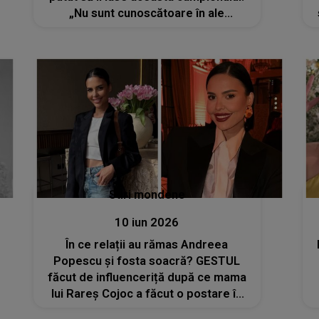
„Nu sunt cunoscătoare în ale
dansului, dar asta-i maimuțăreală”
Stiri mondene
10 iun 2026
În ce relații au rămas Andreea
Popescu și fosta soacră? GESTUL
făcut de influenceriță după ce mama
lui Rareș Cojoc a făcut o postare în
care a menționat-o