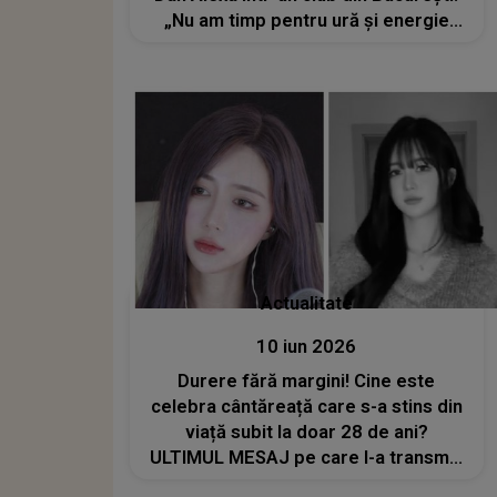
„Nu am timp pentru ură și energie
negativă”
Actualitate
10 iun 2026
Durere fără margini! Cine este
celebra cântăreață care s-a stins din
viață subit la doar 28 de ani?
ULTIMUL MESAJ pe care l-a transmis
le-a frânt inimile fanilor: „Sper că,