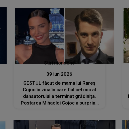
Stiri mondene
09 iun 2026
GESTUL făcut de mama lui Rareș
Cojoc în ziua în care fiul cel mic al
dansatorului a terminat grădinița.
Postarea Mihaelei Cojoc a surprins
pe toată lumea