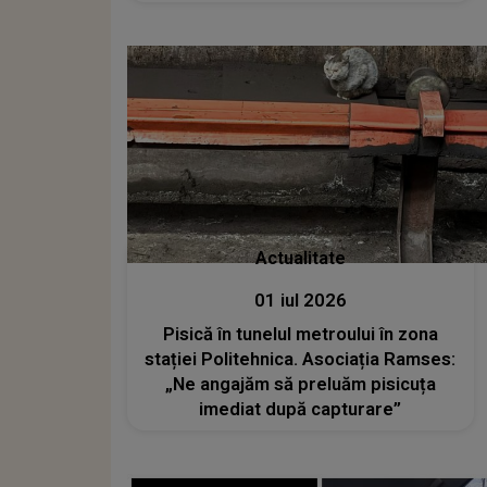
din Galați: "Cadavrul a fost..."
Actualitate
01 iul 2026
Pisică în tunelul metroului în zona
stației Politehnica. Asociația Ramses:
„Ne angajăm să preluăm pisicuța
imediat după capturare”