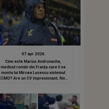
l, f..."
Actualitate
07 apr 2026
Cine este Marius Andronache,
medicul român din Franța care îi va
monta lui Mircea Lucescu sistemul
ECMO? Are un CV impresionant, fiind
ales de familia fostului selecționer