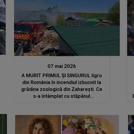
Actualitate
07 mai 2026
A MURIT PRIMUL ȘI SINGURUL ligru
din România în incendiul izbucnit la
grădina zoologică din Zaharești. Ce
s-a întâmplat cu stăpânul
exemplarului rar și care este CAUZA
TRAGEDIEI