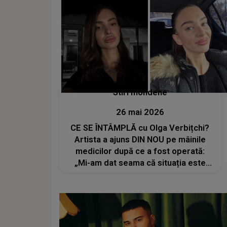
Stiri mondene
26 mai 2026
CE SE ÎNTÂMPLĂ cu Olga Verbițchi?
Artista a ajuns DIN NOU pe mâinile
medicilor după ce a fost operată:
„Mi-am dat seama că situația este
puțin mai complicată și că trebuie să
mai facă încă o intervenție”