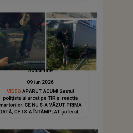
Actualitate
09 iun 2026
VIDEO
APĂRUT ACUM! Gestul
polițistului urcat pe TIR și reacția
martorilor. CE NU S-A VĂZUT PRIMA
DATĂ, CE I S-A ÎNTÂMPLAT șoferului
după dezastrul rutier și CE LE-A
RECUNOSCUT anchetatorilor: "Dă-i
cu spray! Dă-i una la coaste! Înmoaie-