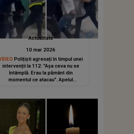
Actualitate
10 mar 2026
VIDEO
Polițiști agresați în timpul unei
intervenții la 112: "Așa ceva nu se
întâmplă. Erau la pământ din
momentul ce atacau". Apelul
vehement făcut de autorități către
cetățeni: "Agresarea sau
amenințarea unui polițist în..."