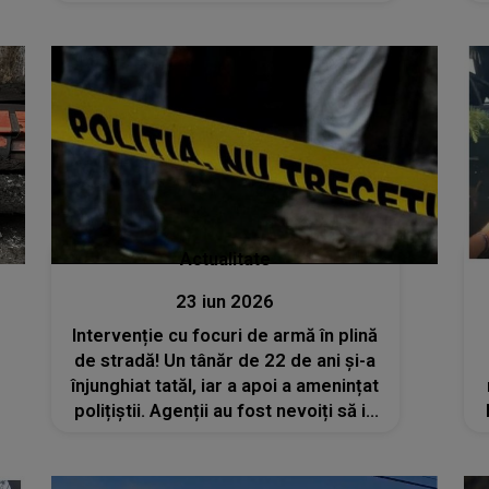
intervenția jandarmilor: "În urma
unui..."
Actualitate
23 iun 2026
Intervenție cu focuri de armă în plină
de stradă! Un tânăr de 22 de ani și-a
înjunghiat tatăl, iar a apoi a amenințat
polițiștii. Agenții au fost nevoiți să ia
măsuri