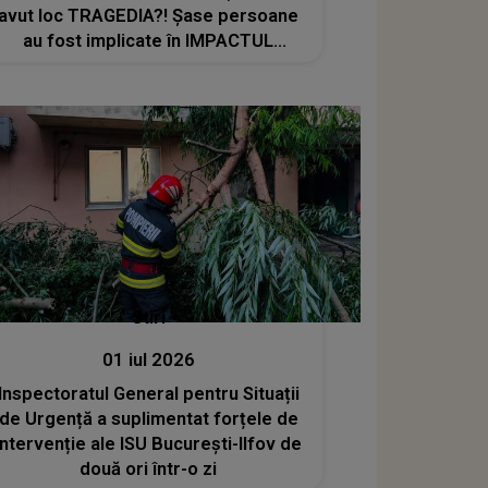
avut loc TRAGEDIA?! Șase persoane
au fost implicate în IMPACTUL
DEVASTATOR, iar trei dintre ele sunt
copii: "Au fost..."
Stiri
01 iul 2026
Inspectoratul General pentru Situații
de Urgență a suplimentat forțele de
intervenție ale ISU București-Ilfov de
două ori într-o zi