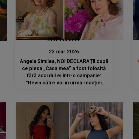
Stiri mondene
23 mar 2026
Angela Similea, NOI DECLARAȚII după
ce piesa „Casa mea” a fost folosită
fără acordul ei într-o campanie:
"Revin către voi în urma reacției
apărute. Spre a nu se înțelege
eronat, intervenția mea, firească
de..."