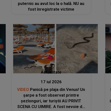
puternic au avut loc la o hală. NU au
fost înregistrate victime
Actualitate
17 iul 2026
VIDEO
Panică pe plaja din Venus! Un
şarpe a fost observat printre
şezlonguri, iar turiştii AU PRIVIT
SCENA CU UIMIRE. A fost nevoie de