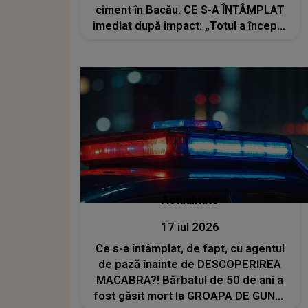
ciment în Bacău. CE S-A ÎNTÂMPLAT
imediat după impact: „Totul a început
cu un strigăt care ne-a înghețat
sângele în vene: «Fugiți, că
explodează!»”
Actualitate
17 iul 2026
Ce s-a întâmplat, de fapt, cu agentul
de pază înainte de DESCOPERIREA
MACABRA?! Bărbatul de 50 de ani a
fost găsit mort la GROAPA DE GUNOI