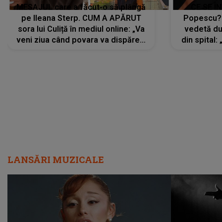
MESAJUL care a făcut-o să plângă
CE SE Î
pe Ileana Sterp. CUM A APĂRUT
Popescu?
sora lui Culiță în mediul online: „Va
vedetă du
veni ziua când povara va dispărea,
din spital:
iar lacrimile...”
LANSĂRI MUZICALE