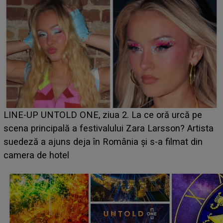
Ce a dezvăluit noua concurentă din "Casa Iubirii" l-a
luat prin surprindere pe Emanuel. CINE ESTE
BĂIATUL VIZAT de Alexandra?! Aflându-se în fața
faptului împlinit, A RECUNOSCUT IMEDIAT: "Am
avut..."