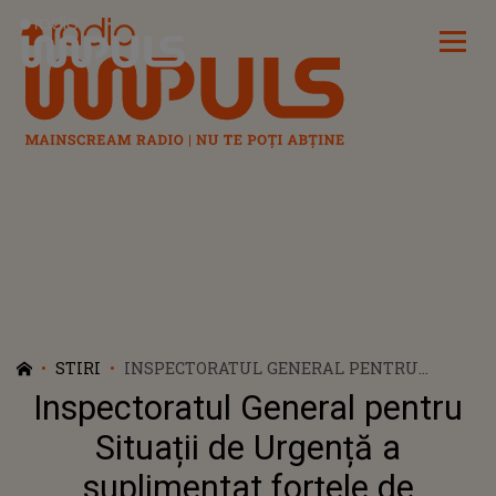
Radio Impuls
STIRI
INSPECTORATUL GENERAL PENTRU
SITUAȚII DE URGENȚĂ A SUPLIMENTAT
Inspectoratul General pentru
FORȚELE DE INTERVENȚIE ALE ISU
BUCUREȘTI-ILFOV DE DOUĂ ORI ÎNTR-O ZI
Situații de Urgență a
suplimentat forțele de