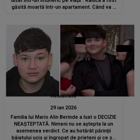
lăsat într-un întuneric pe viață”. Raluca a fost
găsită moartă într-un apartament. Când va fi
condusă pe ultimul drum?
Actualitate
29 ian 2026
Familia lui Mario Alin Berinde a luat o DECIZIE
NEAȘTEPTATĂ. Nimeni nu se aştepta la un
asemenea verdict. Ce au hotărât părinții
băiatului ucis și îngropat de prieteni și ce se