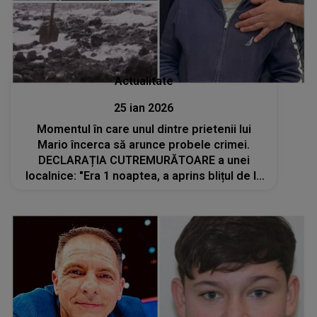
Actualitate
25 ian 2026
Momentul în care unul dintre prietenii lui
Mario încerca să arunce probele crimei.
DECLARAȚIA CUTREMURĂTOARE a unei
localnice: "Era 1 noaptea, a aprins blițul de la
telefon și a..." Ce a spus când a fost întrebat
de ce se plimbă afară la acea oră