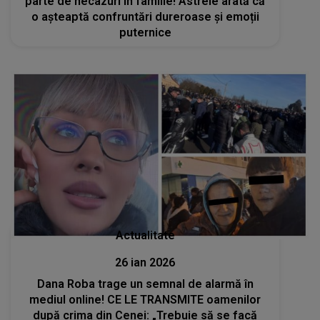
parte de necazuri în familie! Astrele arată că
o așteaptă confruntări dureroase și emoții
puternice
Actualitate
26 ian 2026
Dana Roba trage un semnal de alarmă în
mediul online! CE LE TRANSMITE oamenilor
după crima din Cenei: „Trebuie să se facă