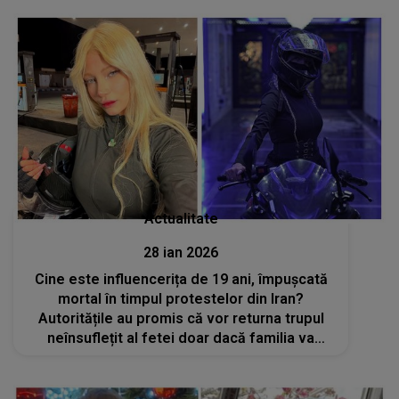
încetat niciodată să lupte”
Actualitate
28 ian 2026
Cine este influencerița de 19 ani, împușcată
mortal în timpul protestelor din Iran?
Autoritățile au promis că vor returna trupul
neînsuflețit al fetei doar dacă familia va
organiza o înmormântare secretă și va
declara că aceasta a murit într-un accident