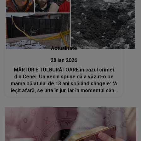
Actualitate
28 ian 2026
MĂRTURIE TULBURĂTOARE în cazul crimei
din Cenei. Un vecin spune că a văzut-o pe
mama băiatului de 13 ani spălând sângele: "A
ieșit afară, se uita în jur, iar în momentul când
m-a văzut, a mers la..." Ce NU s-a spus și CE
S-AR FI ÎNTÂMPLAT, DE FAPT