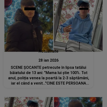
Actualitate
28 ian 2026
SCENE ȘOCANTE petrecute în lipsa tatălui
băiatului de 13 ani: "Mama lui știe 100%. Tot
anul, poliția venea la poartă la 2-3 săptămâni,
iar el când a venit..."CINE ESTE PERSOANA
care a văzut: "A ucis ca un criminal. Nu a fost
din impuls, nu a fost accident