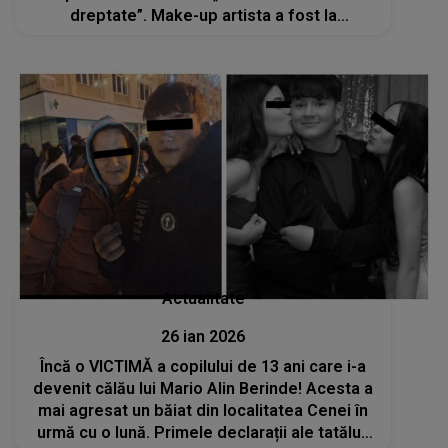
dreptate”. Make-up artista a fost la
înmormântarea lui Mario și a rămas
înmărmurită: „Atâta lume nu am văzut
niciodată. Câtă durere..
Actualitate
26 ian 2026
Încă o VICTIMĂ a copilului de 13 ani care i-a
devenit călău lui Mario Alin Berinde! Acesta a
mai agresat un băiat din localitatea Cenei în
urmă cu o lună. Primele declarații ale tatălui: