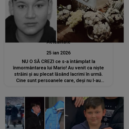
Actualitate
25 ian 2026
NU O SĂ CREZI ce s-a întâmplat la
înmormântarea lui Mario! Au venit ca niște
străini și au plecat lăsând lacrimi în urmă.
Cine sunt persoanele care, deși nu l-au
cunoscut pe băiat, au făcut acest gest.
Familia și cei prezenți au plâns fără oprire