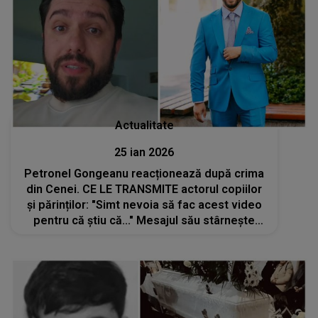
Actualitate
25 ian 2026
Petronel Gongeanu reacționează după crima
din Cenei. CE LE TRANSMITE actorul copiilor
și părinților: "Simt nevoia să fac acest video
pentru că știu că..." Mesajul său stârneşte
reacții puternice: "Cu siguranță cu asta o să
mă confrunt și eu"