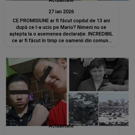
Actualitate
27 ian 2026
CE PROMISIUNE ar fi făcut copilul de 13 ani
după ce l-a ucis pe Mario? Nimeni nu se
aștepta la o asemenea declarație. INCREDIBIL
ce ar fi făcut în timp ce oamenii din comuna
Sânmihaiu Român cereau să fie scos din
comunitate la poarta bunicului său
Actualitate