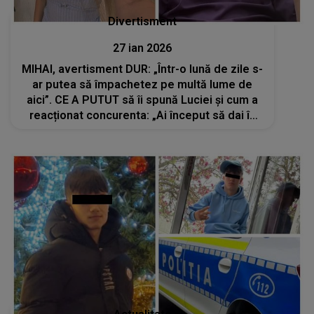
Divertisment
27 ian 2026
MIHAI, avertisment DUR: „Într-o lună de zile s-
ar putea să împachetez pe multă lume de
aici”. CE A PUTUT să îi spună Luciei și cum a
reacționat concurenta: „Ai început să dai în
mine pentru că nu ai subiecte în Casă”