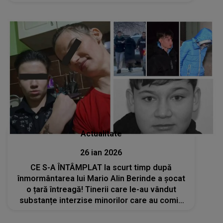
„I-au dat cu briceagul....”
Actualitate
26 ian 2026
CE S-A ÎNTÂMPLAT la scurt timp după
înmormântarea lui Mario Alin Berinde a șocat
o țară întreagă! Tinerii care le-au vândut
substanțe interzise minorilor care au comis
crima odioasă au fost reținuți de DIICOT
Timișoara