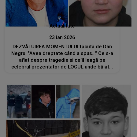
Actualitate
23 ian 2026
DEZVĂLUIREA MOMENTULUI făcută de Dan
Negru: "Avea dreptate când a spus..." Ce s-a
aflat despre tragedie și ce îl leagă pe
celebrul prezentator de LOCUL unde băiatul
de 15 ani a fost ucis și îngropat de prieteni în
curtea unei case te lasă fără cuvinte