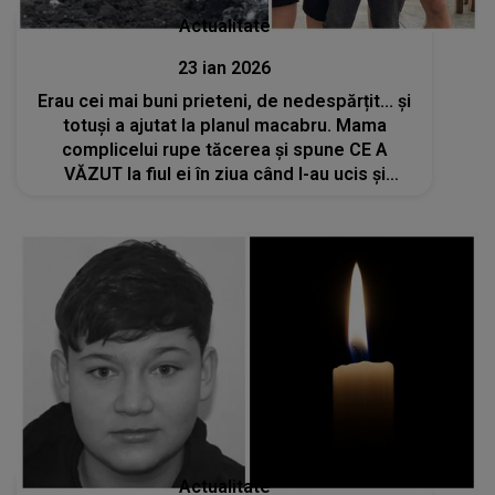
Actualitate
23 ian 2026
Erau cei mai buni prieteni, de nedespărțit... și
totuși a ajutat la planul macabru. Mama
complicelui rupe tăcerea și spune CE A
VĂZUT la fiul ei în ziua când l-au ucis și
îngropat pe băiatul de 15 ani în curtea unei
case: "S-a panicat, nu a mai..."
Actualitate