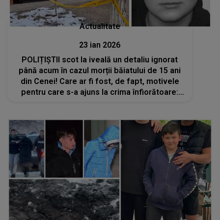
Actualitate
23 ian 2026
POLIȚIȘTII scot la iveală un detaliu ignorat
până acum în cazul morții băiatului de 15 ani
din Cenei! Care ar fi fost, de fapt, motivele
pentru care s-a ajuns la crima înfiorătoare:
„Nu au legătură cu banii”