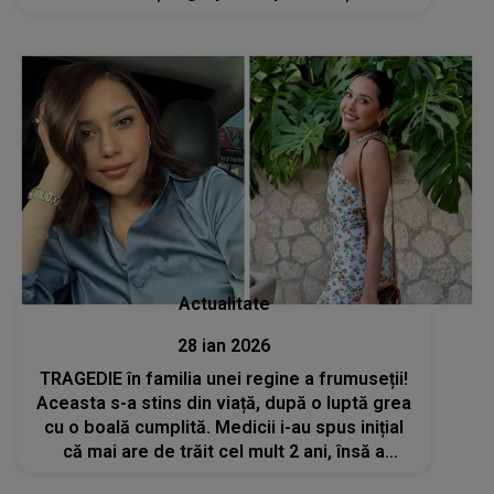
întâmplă acum cu băiatul de 13 ani: "Urmează
să fie..."
Actualitate
28 ian 2026
TRAGEDIE în familia unei regine a frumuseții!
Aceasta s-a stins din viață, după o luptă grea
cu o boală cumplită. Medicii i-au spus inițial
că mai are de trăit cel mult 2 ani, însă a
rezistat eroic mai bine de un deceniu: „Nu a