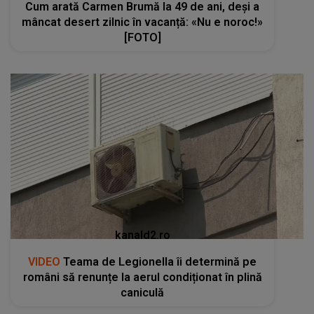
Cum arată Carmen Brumă la 49 de ani, deși a
mâncat desert zilnic în vacanță: «Nu e noroc!»
[FOTO]
kanald2.ro
VIDEO
Teama de Legionella îi determină pe
români să renunțe la aerul condiționat în plină
caniculă