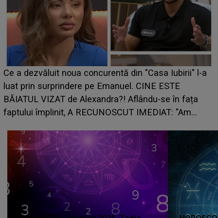
HOROSCOP de weekend, 8-9 august 20
a Iubirii" l-a
care riscă să rămână fără bani. O decizi
NE ESTE
grabă îi aduce pierderi semnificative și î
-se în fața
planurile peste cap
DIAT: "Am