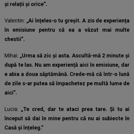
și relații și orice”.
Valentin:
„Ai înțeles-o tu greșit. A zis de experiența
în emisiune pentru că ea a văzut mai multe
chestii”.
Mihai:
„Urma să zic și asta. Ascultă-mă 2 minute și
după te las. Nu am experiență aici în emisiune, dar
e abia a doua săptămână. Crede-mă că într-o lună
de zile s-ar putea să împachetez pe multă lume de
aici”.
Lucia:
„Te cred, dar te ataci prea tare. Și tu ai
început să dai în mine pentru că nu ai subiecte în
Casă și înțeleg.”