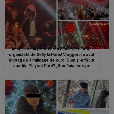
Imagini de la petrecerea BEACH, PLEASE!
organizată de Selly la Paris! Vloggerul a avut
invitați de 4 milioane de euro. Cum și-a făcut
apariția Playboi Carti? „România este pe
harta culturală a lumii în cea mai tare poziție
posibilă”