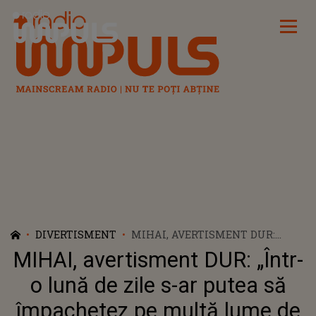
Radio Impuls
DIVERTISMENT
MIHAI, AVERTISMENT DUR:
„ÎNTR-O LUNĂ DE ZILE S-AR
MIHAI, avertisment DUR: „Într-
PUTEA SĂ ÎMPACHETEZ PE
MULTĂ LUME DE AICI”. CE A
o lună de zile s-ar putea să
PUTUT SĂ ÎI SPUNĂ LUCIEI ȘI
împachetez pe multă lume de
CUM A REACȚIONAT