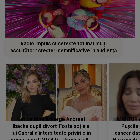
Radio Impuls cucerește tot mai mulți
ascultători: creșteri semnificative în audiență
Cât de bine îi merge Andreei
MĂRTURIA
Ibacka după divorț! Fosta soție a
Pușcău!
lui Cabral a întors toate privirile în
cancer dato
prima zi de UNTOLD: „Parcă ai altă
Berkovich, 