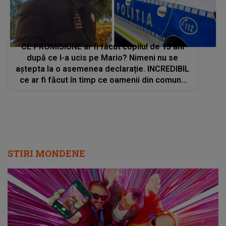
CE PROMISIUNE ar fi făcut copilul de 13 ani
după ce l-a ucis pe Mario? Nimeni nu se
aștepta la o asemenea declarație. INCREDIBIL
ce ar fi făcut în timp ce oamenii din comuna
Sânmihaiu Român cereau să fie scos din
comunitate la poarta bunicului său
STIRI MONDENE