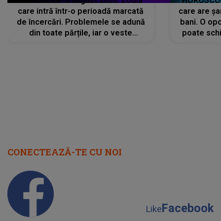
HOROSCOP 7 august 2026. Zodia
HOROSCOP 
care intră într-o perioadă marcată
care are șa
de încercări. Problemele se adună
bani. O opo
din toate părțile, iar o veste
poate schi
neașteptată îi dă planurile peste
la
cap
CONECTEAZĂ-TE CU NOI
Facebook
Like