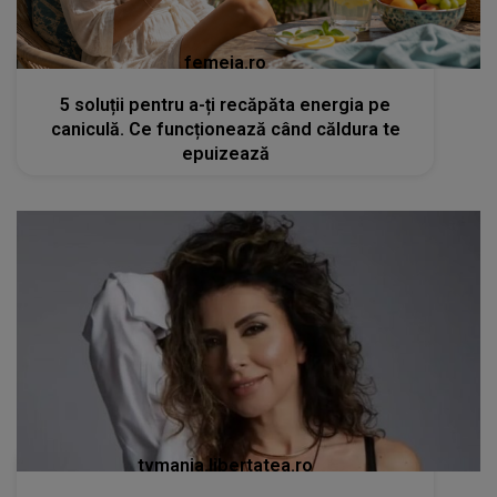
femeia.ro
5 soluții pentru a-ți recăpăta energia pe
caniculă. Ce funcționează când căldura te
epuizează
tvmania.libertatea.ro