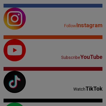
Instagram
Follow
YouTube
Subscribe
TikTok
Watch