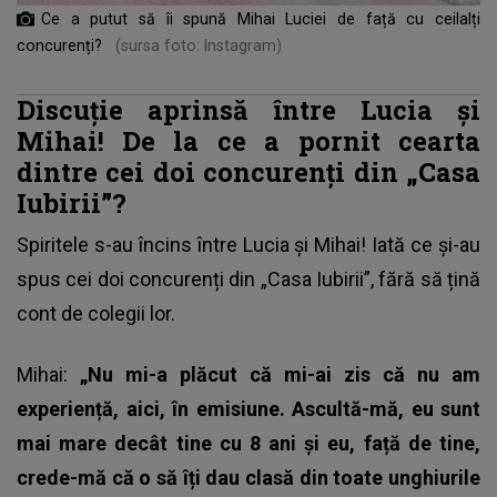
Ce a putut să îi spună Mihai Luciei de față cu ceilalți
concurenți?
(sursa foto: Instagram)
Discuție aprinsă între Lucia și
Mihai! De la ce a pornit cearta
dintre cei doi concurenți din „Casa
Iubirii”?
Spiritele s-au încins între Lucia și Mihai! Iată ce și-au
spus cei doi concurenți din „Casa Iubirii”, fără să țină
cont de colegii lor.
Mihai:
„Nu mi-a plăcut că mi-ai zis că nu am
experiență, aici, în emisiune. Ascultă-mă, eu sunt
mai mare decât tine cu 8 ani și eu, față de tine,
crede-mă că o să îți dau clasă din toate unghiurile