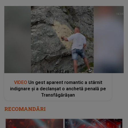
kanald2.ro
VIDEO
Un gest aparent romantic a stârnit
indignare și a declanșat o anchetă penală pe
Transfăgărășan
RECOMANDĂRI