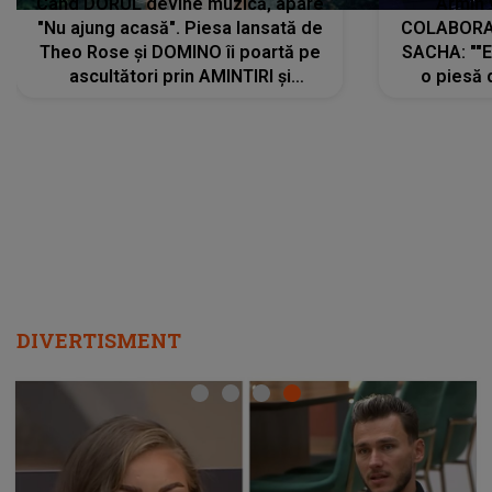
Când DORUL devine muzică, apare
Armin 
"Nu ajung acasă". Piesa lansată de
COLABORAR
Theo Rose și DOMINO îi poartă pe
SACHA: ""E
ascultători prin AMINTIRI și
o piesă 
REGĂSIRI, iar drumul emoțiilor
imediat pre
trece prin sufletul publicului:
cu mine șt
"Pentru toți cei care au plecat
păstrăm do
departe ca să le fie mai bine"
DIVERTISMENT