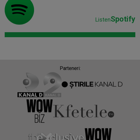
Spotify
Listen
Parteneri: