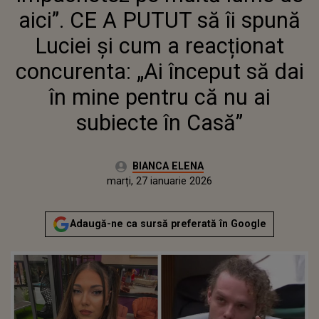
CONCURENTA: „AI ÎNCEPUT SĂ
aici”. CE A PUTUT să îi spună
DAI ÎN MINE PENTRU CĂ NU AI
SUBIECTE ÎN CASĂ”
Luciei și cum a reacționat
concurenta: „Ai început să dai
în mine pentru că nu ai
subiecte în Casă”
Autor:
BIANCA ELENA
Publicat:
marți, 27 ianuarie 2026
Adaugă-ne ca sursă preferată în Google