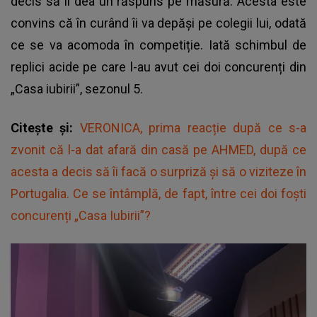
decis să îi dea un răspuns pe măsură. Acesta este
convins că în curând îi va depăși pe colegii lui, odată
ce se va acomoda în competiție. Iată schimbul de
replici acide pe care l-au avut cei doi concurenți din
„Casa iubirii”, sezonul 5.
Citește și:
VERONICA, prima reacție după ce s-a
zvonit că l-a dat afară din casă pe AHMED, după ce
acesta a decis să îi facă o surpriză și să o viziteze în
Portugalia. Ce se întâmplă, de fapt, între cei doi foști
concurenți „Casa Iubirii”?