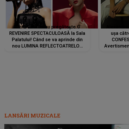
Tania Turtureanu pregătește O
Alexandra
REVENIRE SPECTACULOASĂ la Sala
ușa cătr
Palatului! Când se va aprinde din
CONFES
nou LUMINA REFLECTOATRELOR
Avertismentu
pentru artistă: " Vor fi multe
rămas ÎNT
cântece noi, în premieră. Cântece
au format-
care abia acum învață să respire"
"Am f
LANSĂRI MUZICALE