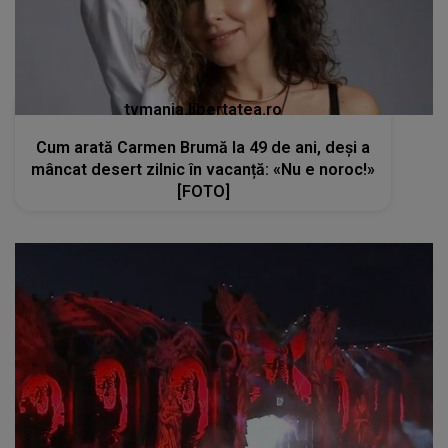
tvmania.libertatea.ro
Cum arată Carmen Brumă la 49 de ani, deși a
mâncat desert zilnic în vacanță: «Nu e noroc!»
[FOTO]