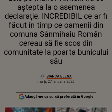
COMUNA SÂNMIHAIU ROMÂN
aștepta la o asemenea
CEREAU SĂ FIE SCOS DIN
COMUNITATE LA POARTA
declarație. INCREDIBIL ce ar fi
BUNICULUI SĂU
făcut în timp ce oamenii din
comuna Sânmihaiu Român
cereau să fie scos din
comunitate la poarta bunicului
său
Autor:
BIANCA ELENA
Publicat:
marți, 27 ianuarie 2026
Actualizat:
marți, 27 ianuarie 2026
Adaugă-ne ca sursă preferată în Google