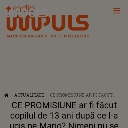
Radio Impuls
ACTUALITATE
CE PROMISIUNE AR FI FĂCUT
COPILUL DE 13 ANI DUPĂ CE L-A
CE PROMISIUNE ar fi făcut
UCIS PE MARIO? NIMENI NU SE
AȘTEPTA LA O ASEMENEA
copilul de 13 ani după ce l-a
DECLARAȚIE. INCREDIBIL CE AR FI
ucis pe Mario? Nimeni nu se
FĂCUT ÎN TIMP CE OAMENII DIN