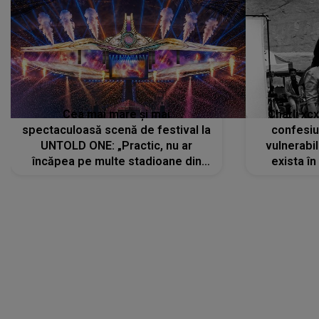
Cea mai mare și mai
Charli xc
spectaculoasă scenă de festival la
confesiu
UNTOLD ONE: „Practic, nu ar
vulnerabil
încăpea pe multe stadioane din
exista în
lume”. Evenimentul începe joi, 6
august 2026