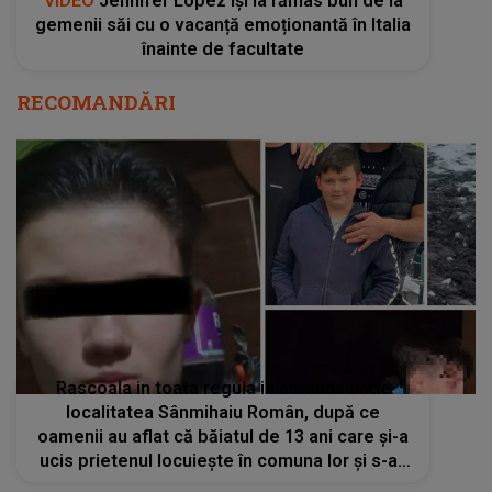
VIDEO
Jennifer Lopez își ia rămas bun de la
gemenii săi cu o vacanță emoționantă în Italia
înainte de facultate
RECOMANDĂRI
Rascoala in toata regula in comuna unde
localitatea Sânmihaiu Român, după ce
oamenii au aflat că băiatul de 13 ani care şi-a
ucis prietenul locuieşte în comuna lor şi s-au
revoltat