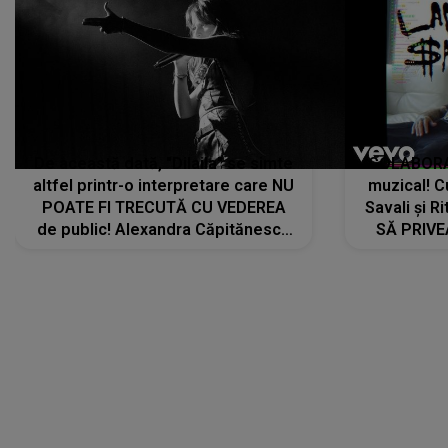
De această dată, "Dilaila" se simte
COLABORAR
altfel printr-o interpretare care NU
muzical! C
POATE FI TRECUTĂ CU VEDEREA
Savali și Ri
de public! Alexandra Căpitănescu
SĂ PRIV
a lansat VERSIUNEA LIVE a piesei