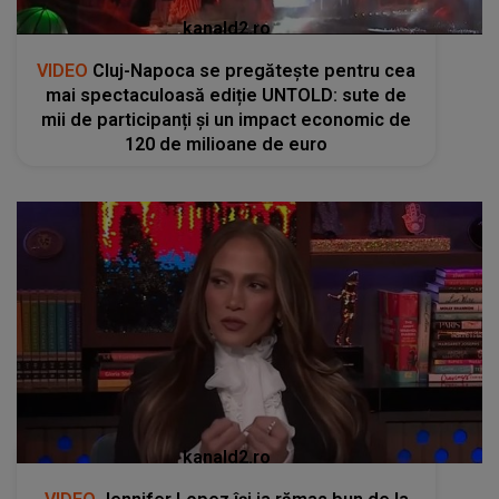
kanald2.ro
VIDEO
Cluj-Napoca se pregătește pentru cea
mai spectaculoasă ediție UNTOLD: sute de
mii de participanți și un impact economic de
120 de milioane de euro
kanald2.ro