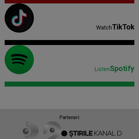
TikTok
Watch
Spotify
Listen
Parteneri: