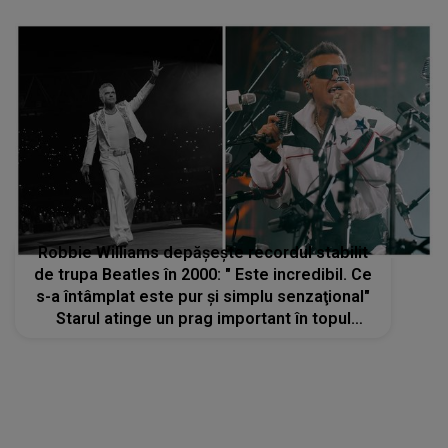
Robbie Williams depăşeşte recordul stabilit
de trupa Beatles în 2000: " Este incredibil. Ce
s-a întâmplat este pur şi simplu senzaţional"
Starul atinge un prag important în topul
albumelor din Marea Britanie