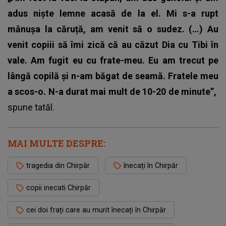
adus niște lemne acasă de la el. Mi s-a rupt
mănușa la căruță, am venit să o sudez. (…) Au
venit copiii să îmi zică că au căzut Dia cu Tibi în
vale. Am fugit eu cu frate-meu. Eu am trecut pe
lângă copilă și n-am băgat de seamă. Fratele meu
a scos-o. N-a durat mai mult de 10-20 de minute”,
spune tatăl.
MAI MULTE DESPRE:
tragedia din Chirpăr
înecați în Chirpăr
copii inecati Chirpăr
cei doi frați care au murit înecați în Chirpăr