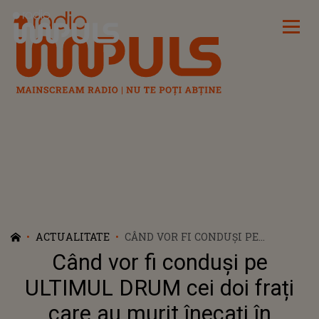
Radio Impuls
ACTUALITATE
CÂND VOR FI CONDUȘI PE
ULTIMUL DRUM CEI DOI FRAȚI
Când vor fi conduși pe
CARE AU MURIT ÎNECAȚI ÎN
CHIRPĂR ȘI LÂNGĂ CINE VOR FI
ULTIMUL DRUM cei doi frați
ÎNMORMÂNTAȚI? LOCALNICII DIN
care au murit înecați în
COMUNĂ, DEVASTAȚI CÂND AU