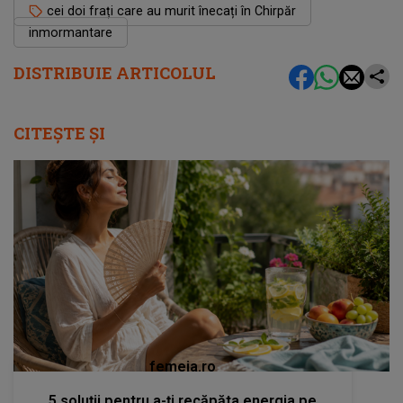
cei doi frați care au murit înecați în Chirpăr
inmormantare
DISTRIBUIE ARTICOLUL
CITEȘTE ȘI
femeia.ro
5 soluții pentru a-ți recăpăta energia pe