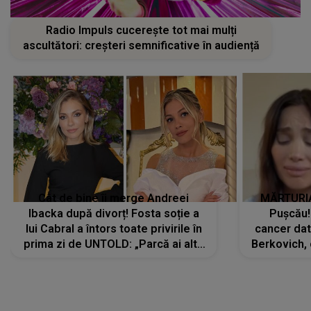
Radio Impuls cucerește tot mai mulți
ascultători: creșteri semnificative în audiență
Cât de bine îi merge Andreei
MĂRTURIA
Ibacka după divorț! Fosta soție a
Pușcău!
lui Cabral a întors toate privirile în
cancer dato
prima zi de UNTOLD: „Parcă ai altă
Berkovich, 
strălucire, emani putere,
accident ru
încredere, siguranță...”
Dacă nu 