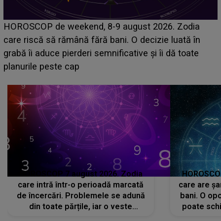
Emanuel a ținut ACEST DETALIU ASCUNS până
acum! În fața Alexandrei, concurentul din Casa Iubirii
face o MĂRTURISIRE NEAȘTEPTATĂ despre mama
sa: "I-am spus și ei în față, eu nu te iubesc pentru
că..."
HOROSCOP 7 august 2026. Zodia
HOROSCOP 
care intră într-o perioadă marcată
care are șa
de încercări. Problemele se adună
bani. O opo
din toate părțile, iar o veste
poate schi
neașteptată îi dă planurile peste
la