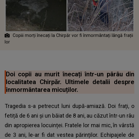
Copiii morți înecați la Chirpăr vor fi înmormântați lângă frații
lor
Doi copii au murit înecați într-un pârâu din
localitatea Chirpăr. Ultimele detalii despre
înmormântarea micuților.
Tragedia s-a petrecut luni după-amiază. Doi frați, o
fetiță de 6 ani și un băiat de 8 ani, au căzut într-un râu
din apropierea locuinței. Fratele lor mai mic, în vârstă
de 3 ani, le-ar fi dat vestea părinților. Echipajele de