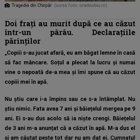
Tragedia din Chirpăr
(sursa foto: oradesibiu.ro)
Doi frați au murit după ce au căzut
într-un pârâu. Declarațiile
părinților
„Copiii s-au jucat afară, eu am băgat lemne în casă
să fac mâncare. Soțul a plecat la lucru și numai
vine o nepoată de-a mea și îmi spune că au căzut
copiii mei în apă.
Nu știu care i-a împins sau ce s-a întâmplat. Nu
știu nimic. Fata avea 7 ani și băiețelul mergea pe 9
ani. Ei s-au dus acolo să ia niște crengi. Băiețelul
de 3 ani m-a anunțat că a căzut în apă. M-a dus el
și am căutat peste tot dar nu am dat ei. Cumnatul