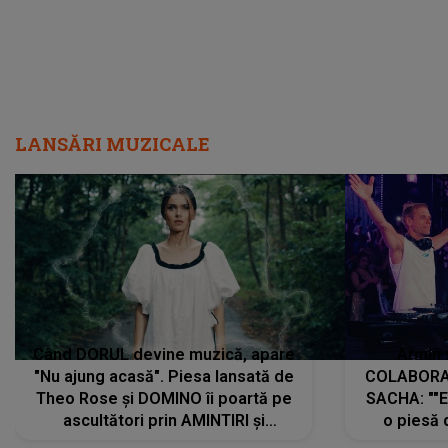
LANSĂRI MUZICALE
Când DORUL devine muzică, apare
Armin 
"Nu ajung acasă". Piesa lansată de
COLABORAR
Theo Rose și DOMINO îi poartă pe
SACHA: ""E
ascultători prin AMINTIRI și
o piesă 
REGĂSIRI, iar drumul emoțiilor
imediat pre