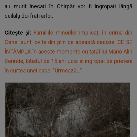
au murit înecați în Chirpăr vor fi îngropați lângă
ceilalți doi frați ai lor.
Citește și:
Familiile minorilor implicați în crima din
Cenei sunt lovite din plin de această decizie. CE SE
ÎNTÂMPLĂ în aceste momente cu tatăl lui Mario Alin
Berinde, băiatul de 15 ani ucis și îngropat de prieteni
în curtea unei case: "Urmează..."