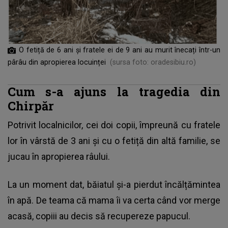
O fetiță de 6 ani și fratele ei de 9 ani au murit înecați într-un
pârâu din apropierea locuinței
(sursa foto: oradesibiu.ro)
Cum s-a ajuns la tragedia din
Chirpăr
Potrivit localnicilor,
cei doi copii
, împreună cu fratele
lor în vârstă de 3 ani și cu o fetiță din altă familie, se
jucau în apropierea râului.
La un moment dat, băiatul și-a pierdut încălțămintea
în apă. De teama că mama îi va certa când vor merge
acasă, copiii au decis să recupereze papucul.