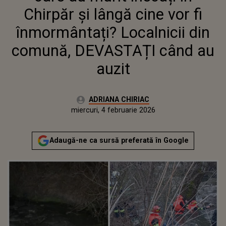
AUZIT
Chirpăr și lângă cine vor fi
înmormântați? Localnicii din
comună, DEVASTAȚI când au
auzit
Autor:
ADRIANA CHIRIAC
Publicat:
miercuri, 4 februarie 2026
Actualizat:
miercuri, 4 februarie 2026
Adaugă-ne ca sursă preferată în Google