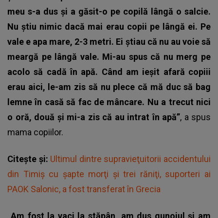
meu s-a dus și a găsit-o pe copilă lângă o salcie.
Nu știu nimic dacă mai erau copii pe lângă ei. Pe
vale e apa mare, 2-3 metri. Ei știau că nu au voie să
meargă pe lângă vale. Mi-au spus că nu merg pe
acolo să cadă în apă. Când am ieșit afară copiii
erau aici, le-am zis să nu plece că mă duc să bag
lemne în casă să fac de mâncare. Nu a trecut nici
o oră, două și mi-a zis că au intrat în apă”
, a spus
mama copiilor.
Citește și:
Ultimul dintre supravieţuitorii accidentului
din Timiş cu şapte morţi şi trei răniţi, suporteri ai
PAOK Salonic, a fost transferat în Grecia
„Am fost la vaci la stăpân, am dus gunoiul și am