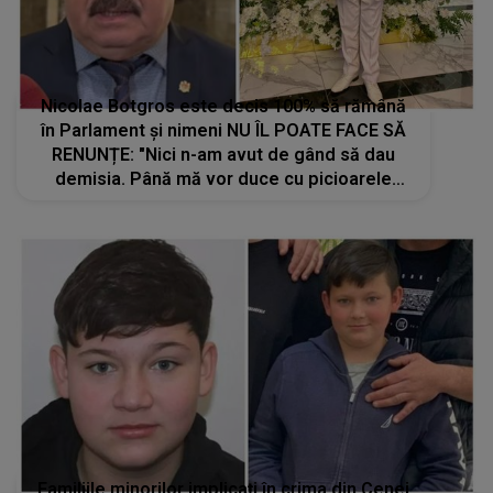
Nicolae Botgros este decis 100% să rămână
în Parlament și nimeni NU ÎL POATE FACE SĂ
RENUNȚE: "Nici n-am avut de gând să dau
demisia. Până mă vor duce cu picioarele
încolo, în partea cealaltă..."
Familiile minorilor implicați în crima din Cenei