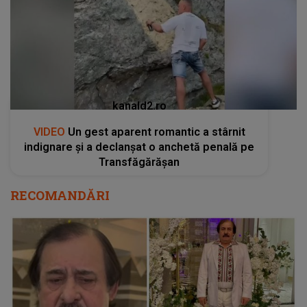
kanald2.ro
VIDEO
Un gest aparent romantic a stârnit
indignare și a declanșat o anchetă penală pe
Transfăgărășan
RECOMANDĂRI