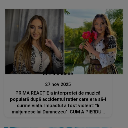
Stiri mondene
27 nov 2025
PRIMA REACȚIE a interpretei de muzică
populară după accidentul rutier care era să-i
curme viața. Impactul a fost violent: "Îi
mulțumesc lui Dumnezeu". CUM A PIERDUT
CONTROLUL volanului și ce s-a întâmplat
după ce s-a răsturnat de mai multe ori