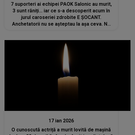
7 suporteri ai echipei PAOK Salonic au murit,
3 sunt răniți... iar ce s-a descoperit acum în
jurul caroseriei zdrobite E ȘOCANT.
Anchetatorii nu se așteptau la așa ceva. NU
AU CREZUT CE VĂD
Actualitate
17 ian 2026
O cunoscută actriță a murit lovită de mașină