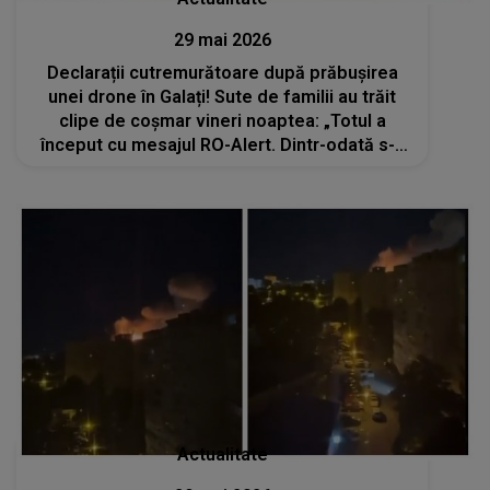
29 mai 2026
Declarații cutremurătoare după prăbușirea
unei drone în Galați! Sute de familii au trăit
clipe de coșmar vineri noaptea: „Totul a
început cu mesajul RO-Alert. Dintr-odată s-a
auzit o bubuitură puternică, o explozie care...”
Actualitate