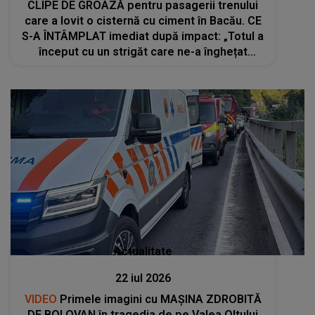
CLIPE DE GROAZĂ pentru pasagerii trenului
care a lovit o cisternă cu ciment în Bacău. CE
S-A ÎNTÂMPLAT imediat după impact: „Totul a
început cu un strigăt care ne-a înghețat
sângele în vene: «Fugiți, că explodează!»”
Actualitate
22 iul 2026
VIDEO
Primele imagini cu MAȘINA ZDROBITĂ
DE BOLOVAN în tragedia de pe Valea Oltului