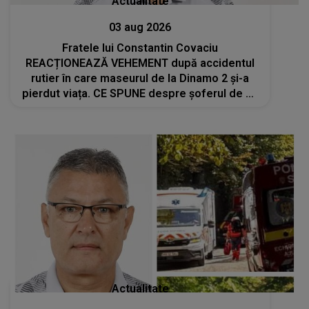
Actualitate
03 aug 2026
Fratele lui Constantin Covaciu
REACȚIONEAZĂ VEHEMENT după accidentul
rutier în care maseurul de la Dinamo 2 și-a
pierdut viața. CE SPUNE despre şoferul de 83
de ani AFLAT LA VOLAN şi gestul făcut
înainte de impact: "Nimeni nu s-a întrebat
cum..."
Actualitate