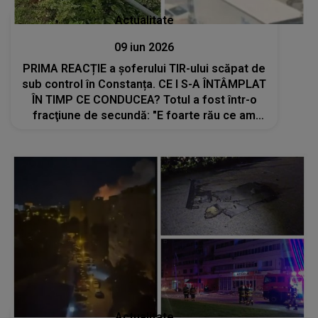
Actualitate
09 iun 2026
PRIMA REACȚIE a şoferului TIR-ului scăpat de
sub control în Constanța. CE I S-A ÎNTÂMPLAT
ÎN TIMP CE CONDUCEA? Totul a fost într-o
fracţiune de secundă: "E foarte rău ce am
făcut şi e periculos. Nu m-am putut controla
nici pe mine. Îmi aduc aminte că..."
Actualitate