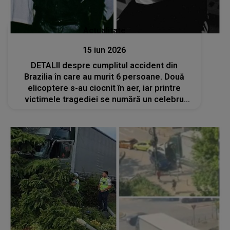
Actualitate
15 iun 2026
DETALII despre cumplitul accident din
Brazilia în care au murit 6 persoane. Două
elicoptere s-au ciocnit în aer, iar printre
victimele tragediei se numără un celebru
cântăreț și un YouTuber. Ancheta este în
desfășurare