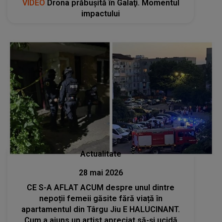
VIDEO
Drona prăbuşită în Galaţi. Momentul
impactului
Actualitate
28 mai 2026
CE S-A AFLAT ACUM despre unul dintre
nepoții femeii găsite fără viață în
apartamentul din Târgu Jiu E HALUCINANT.
Cum a ajuns un artist apreciat să-și ucidă