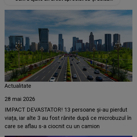
bunica și fratele? MOTIVUL E ȘOCANT: "Nu
credeam că se..."
Actualitate
28 mai 2026
IMPACT DEVASTATOR! 13 persoane și-au pierdut
viața, iar alte 3 au fost rănite după ce microbuzul în
care se aflau s-a ciocnit cu un camion