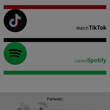
TikTok
Watch
Spotify
Listen
Parteneri: