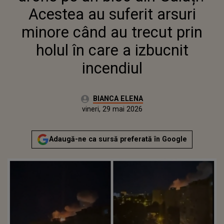
IZBUCNIT INCENDIUL
Acestea au suferit arsuri
minore când au trecut prin
holul în care a izbucnit
incendiul
Autor:
BIANCA ELENA
Publicat:
vineri, 29 mai 2026
Adaugă-ne ca sursă preferată în Google