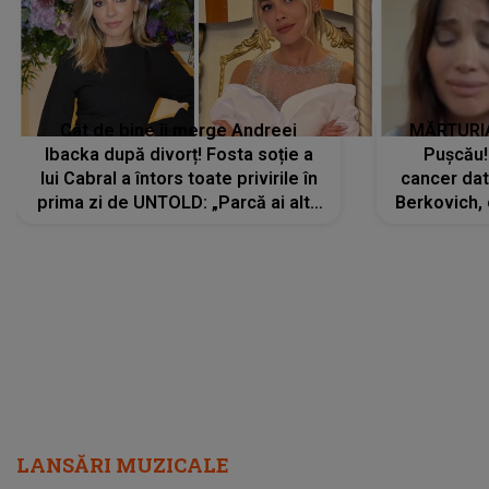
Cât de bine îi merge Andreei
MĂRTURIA
Ibacka după divorț! Fosta soție a
Pușcău!
lui Cabral a întors toate privirile în
cancer dato
prima zi de UNTOLD: „Parcă ai altă
Berkovich, 
strălucire, emani putere,
accident ru
încredere, siguranță...”
Dacă nu 
LANSĂRI MUZICALE