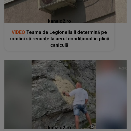
kanald2.ro
VIDEO
Teama de Legionella îi determină pe
români să renunțe la aerul condiționat în plină
caniculă
kanald2.ro