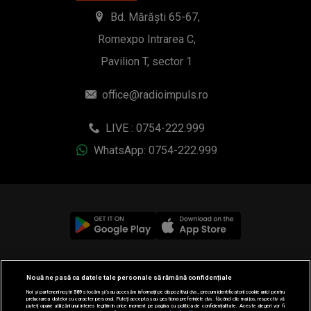
Bd. Mărăști 65-67,
Romexpo Intrarea C,
Pavilion T, sector 1
office@radioimpuls.ro
LIVE : 0754-222.999
WhatsApp: 0754-222.999
© 2019-2026 DOGAN MEDIA INTERNATIONAL SA, Toate
Nouă ne pasă ca datele tale personale să rămână confidențiale
drepturile rezervate.
Noi și partenerii noștri
589
stocăm și/sau accesăm informații pe dispozitivul dvs., precum identificatorii cookie unici pentru
prelucrarea datelor cu caracter personal. Puteți accepta sau gestiona preferințele dvs. făcând clic mai jos, respectiv vă
puteți opune utilizării unui interes legitim în orice moment pe pagina cu politica de confidențialitate. Aceste alegeri vor fi