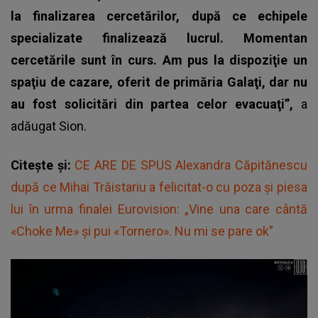
la finalizarea cercetărilor, după ce echipele
specializate finalizează lucrul. Momentan
cercetările sunt în curs. Am pus la dispoziţie un
spaţiu de cazare, oferit de primăria Galaţi, dar nu
au fost solicitări din partea celor evacuaţi”,
a
adăugat Sion.
Citește și:
CE ARE DE SPUS Alexandra Căpitănescu
după ce Mihai Trăistariu a felicitat-o cu poza și piesa
lui în urma finalei Eurovision: „Vine una care cântă
«Choke Me» și pui «Tornero». Nu mi se pare ok”