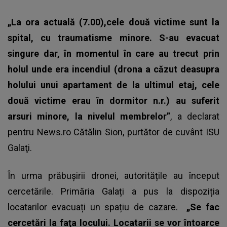
„La ora actuală (7.00),cele două victime sunt la
spital, cu traumatisme minore. S-au evacuat
singure dar, în momentul în care au trecut prin
holul unde era incendiul (drona a căzut deasupra
holului unui apartament de la ultimul etaj, cele
două victime erau în dormitor n.r.) au suferit
arsuri minore, la nivelul membrelor”
, a declarat
pentru News.ro Cătălin Sion, purtător de cuvânt ISU
Galaţi.
În urma prăbușirii dronei, autoritățile au început
cercetările. Primăria Galați a pus la dispoziția
locatarilor evacuați un spațiu de cazare.
„Se fac
cercetări la faţa locului. Locatarii se vor întoarce