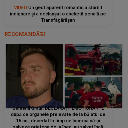
VIDEO
Un gest aparent romantic a stârnit
indignare și a declanșat o anchetă penală pe
Transfăgărășan
RECOMANDĂRI
Gemenii Graur, DECLARAȚII EMOȚIONANTE
după ce organele prelevate de la băiatul de
16 ani, decedat în timp ce încerca să-și
salveze prietena de la înec, au salvat încă