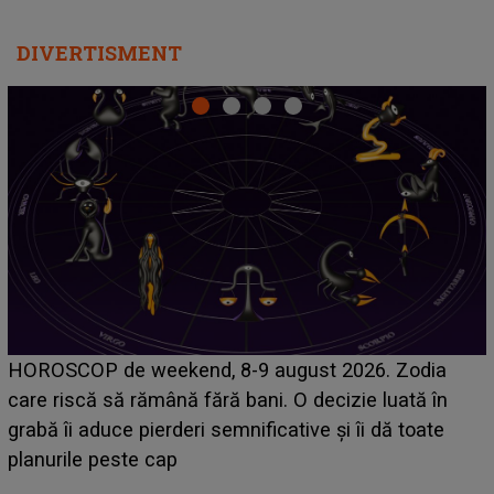
DIVERTISMENT
Emanuel a ținut ACEST DETALIU ASCUNS până
acum! În fața Alexandrei, concurentul din Casa Iubirii
face o MĂRTURISIRE NEAȘTEPTATĂ despre mama
sa: "I-am spus și ei în față, eu nu te iubesc pentru
că..."