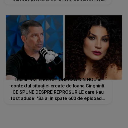
patru vieți: „Cineva trebuie să moară pentru
ca altcineva...”
Lucian Viziru REACȚIONEAZĂ DIN NOU în
contextul situației create de Ioana Ginghină.
CE SPUNE DESPRE REPROȘURILE care i-au
fost aduse: "Să ai în spate 600 de episoade,
6 filme... nu te poți considera actor? Ea caută
scandal, iar dacă mă apuc acum să..."