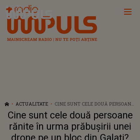
Radio Impuls
ACTUALITATE
CINE SUNT CELE DOUĂ PERSOANE
RĂNITE ÎN URMA PRĂBUȘIRII
Cine sunt cele două persoane
UNEI DRONE PE UN BLOC DIN
GALAȚI? ACESTEA AU SUFERIT
rănite în urma prăbușirii unei
ARSURI MINORE CÂND AU
drone pe un bloc din Galați?
TRECUT PRIN HOLUL ÎN CARE A