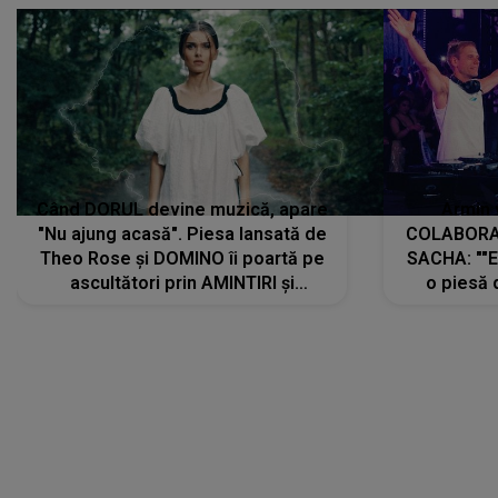
Când DORUL devine muzică, apare
Armin 
"Nu ajung acasă". Piesa lansată de
COLABORAR
Theo Rose și DOMINO îi poartă pe
SACHA: ""E
ascultători prin AMINTIRI și
o piesă 
REGĂSIRI, iar drumul emoțiilor
imediat pre
trece prin sufletul publicului:
cu mine șt
"Pentru toți cei care au plecat
păstrăm do
departe ca să le fie mai bine"