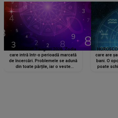
HOROSCOP 7 august 2026. Zodia
HOROSCOP 
care intră într-o perioadă marcată
care are șa
de încercări. Problemele se adună
bani. O opo
din toate părțile, iar o veste
poate schi
neașteptată îi dă planurile peste
la
cap