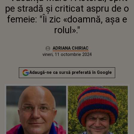
pe stradă și criticat aspru de o
femeie: "Îi zic «doamnă, așa e
rolul»."
Autor:
ADRIANA CHIRIAC
Publicat:
miercuri, 11 octombrie 2023
Actualizat:
vineri, 11 octombrie 2024
Adaugă-ne ca sursă preferată în Google