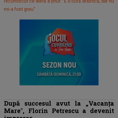
recunoscut ce dietă a ținut: ”E o cură drastică, dar nu
mi-a fost greu”
După succesul avut la „Vacanța
Mare", Florin Petrescu a devenit
impresar