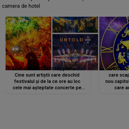
faptului împlinit, A RECUNOSCUT IMEDIAT: "Am
avut..."
LINE-UP UNTOLD ONE, prima zi.
HOROSCOP 
Cine sunt artiștii care deschid
care scap
festivalul și de la ce ore au loc
nou capitol
cele mai așteptate concerte pe
care a
scena principală?
perioadă 