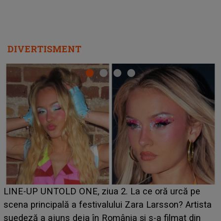
DIVERTISMENT
Ce a dezvăluit noua concurentă din "Casa Iubirii" l-a
luat prin surprindere pe Emanuel. CINE ESTE
BĂIATUL VIZAT de Alexandra?! Aflându-se în fața