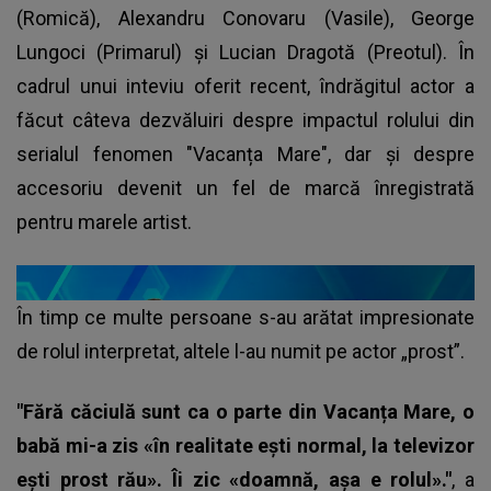
(Romică), Alexandru Conovaru (Vasile), George
Lungoci (Primarul) și Lucian Dragotă (Preotul). În
cadrul unui inteviu oferit recent, îndrăgitul actor a
făcut câteva dezvăluiri despre impactul rolului din
serialul fenomen "Vacanța Mare", dar și despre
accesoriu devenit un fel de marcă înregistrată
pentru marele artist.
În timp ce multe persoane s-au arătat impresionate
de rolul interpretat, altele l-au numit pe actor „prost”.
"Fără căciulă sunt ca o parte din Vacanța Mare, o
babă mi-a zis «în realitate ești normal, la televizor
ești prost rău». Îi zic «doamnă, așa e rolul»."
, a