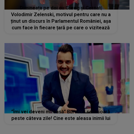
Dimineața pe doi cu Greeg și Cernat|
Volodimir Zelenski, motivul pentru care nu a
ținut un discurs în Parlamentul României, așa
cum face în fiecare țară pe care o vizitează
”Îmi vei deveni mireasă” Bursucu se însoară
peste câteva zile! Cine este aleasa inimii lui