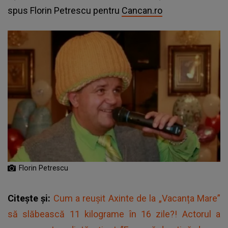
spus Florin Petrescu pentru
Cancan.ro
Florin Petrescu
Citește și:
Cum a reușit Axinte de la „Vacanța Mare”
să slăbească 11 kilograme în 16 zile?! Actorul a