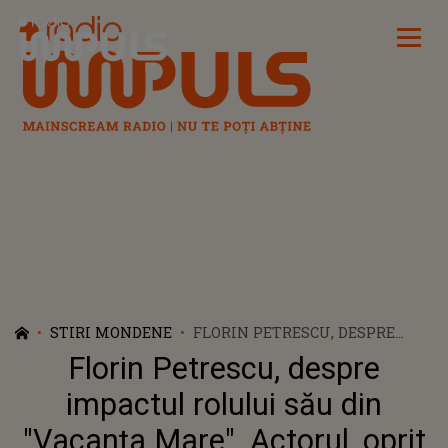
Radio Impuls
STIRI MONDENE
FLORIN PETRESCU, DESPRE
IMPACTUL ROLULUI SĂU DIN
Florin Petrescu, despre
"VACANȚA MARE". ACTORUL,
OPRIT PE STRADĂ ȘI CRITICAT
impactul rolului său din
ASPRU DE O FEMEIE: "ÎI ZIC
"Vacanța Mare". Actorul, oprit
«DOAMNĂ, AȘA E ROLUL»."