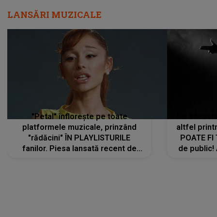
LANSĂRI MUZICALE
"Petal" înflorește pe toate
De această 
platformele muzicale, prinzând
altfel prin
"rădăcini" ÎN PLAYLISTURILE
POATE FI
fanilor. Piesa lansată recent de
de public!
Ariana Grande îi face pe
a lansat V
ascultători SĂ O ASCULTE PE
REPEAT