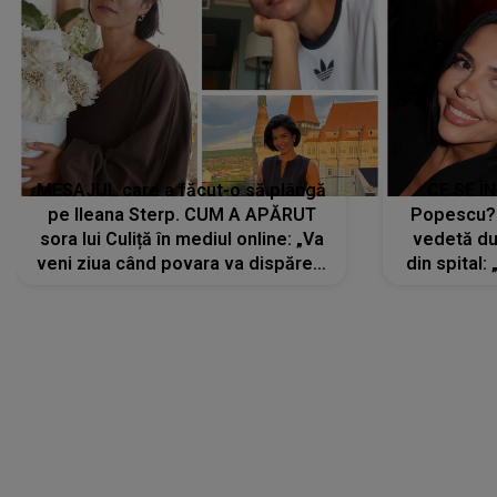
MESAJUL care a făcut-o să plângă
CE SE Î
pe Ileana Sterp. CUM A APĂRUT
Popescu?
sora lui Culiță în mediul online: „Va
vedetă du
veni ziua când povara va dispărea,
din spital:
iar lacrimile...”