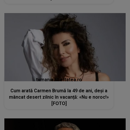
tvmania.libertatea.ro
Cum arată Carmen Brumă la 49 de ani, deși a
mâncat desert zilnic în vacanță: «Nu e noroc!»
[FOTO]