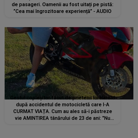
de pasageri. Oamenii au fost uitați pe pistă:
”Cea mai îngrozitoare experiență” - AUDIO
Gestul copleșitor făcut de prietenii lui Harold
după accidentul de motocicletă care I-A
CURMAT VIAȚA. Cum au ales să-i păstreze
vie AMINTIREA tânărului de 23 de ani: "Nu
știm ce ne rezervă ziua de mâine, dar știm
că..."