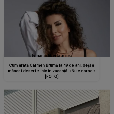
tvmania.libertatea.ro
Cum arată Carmen Brumă la 49 de ani, deși a
mâncat desert zilnic în vacanță: «Nu e noroc!»
[FOTO]