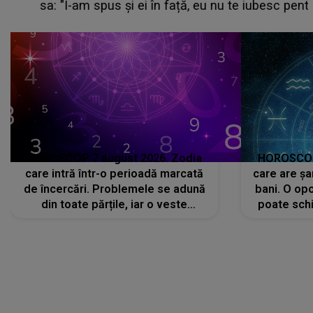
sa: "I-am spus și ei în față, eu nu te iubesc pentru
că..."
HOROSCOP 7 august 2026. Zodia
HOROSCOP 
care intră într-o perioadă marcată
care are șa
de încercări. Problemele se adună
bani. O opo
din toate părțile, iar o veste
poate schi
neașteptată îi dă planurile peste
la
cap