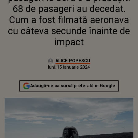
ÎNAINTE DE IMPACT
68 de pasageri au decedat.
Cum a fost filmată aeronava
cu câteva secunde înainte de
impact
Autor:
ALICE POPESCU
Publicat:
duminică, 15 ianuarie 2023
Actualizat:
luni, 15 ianuarie 2024
Adaugă-ne ca sursă preferată în Google