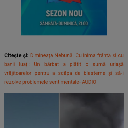
Citește și:
Dimineața Nebună. Cu inima frântă și cu
banii luați: Un bărbat a plătit o sumă uriașă
vrăjitoarelor pentru a scăpa de blesteme și să-i
rezolve problemele sentimentale- AUDIO