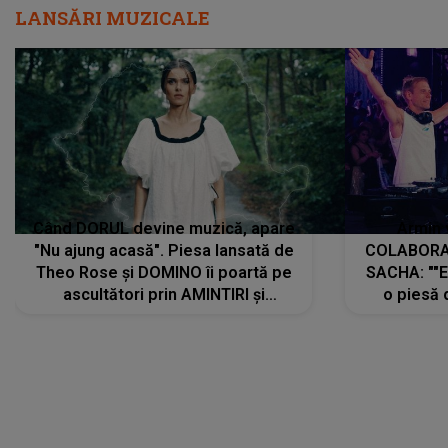
LANSĂRI MUZICALE
Când DORUL devine muzică, apare
Armin 
"Nu ajung acasă". Piesa lansată de
COLABORAR
Theo Rose și DOMINO îi poartă pe
SACHA: ""E
ascultători prin AMINTIRI și
o piesă 
REGĂSIRI, iar drumul emoțiilor
imediat pre
trece prin sufletul publicului:
cu mine șt
"Pentru toți cei care au plecat
păstrăm do
departe ca să le fie mai bine"