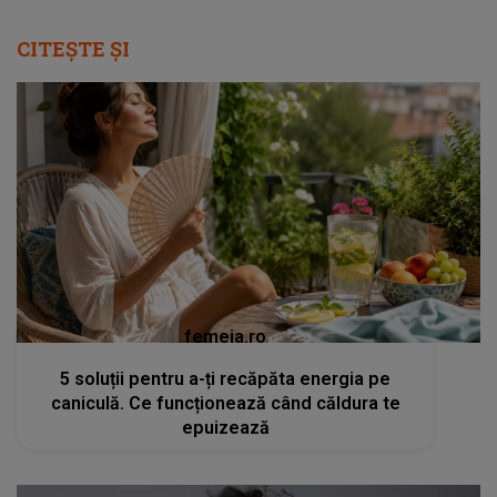
CITEȘTE ȘI
femeia.ro
5 soluții pentru a-ți recăpăta energia pe
caniculă. Ce funcționează când căldura te
epuizează