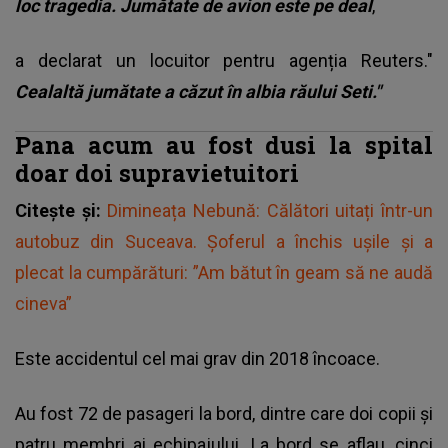
loc tragedia. Jumătate de avion este pe deal
,
a declarat un locuitor pentru agenția Reuters."
Cealaltă jumătate a căzut în albia răului Seti."
Pana acum au fost dusi la spital
doar doi supravietuitori
Citește și:
Dimineața Nebună: Călători uitați într-un
autobuz din Suceava. Șoferul a închis ușile și a
plecat la cumpărături: ”Am bătut în geam să ne audă
cineva”
Este accidentul cel mai grav din 2018 încoace.
Au fost 72 de pasageri la bord, dintre care doi copii și
patru membri ai echipajului. La bord se aflau, cinci