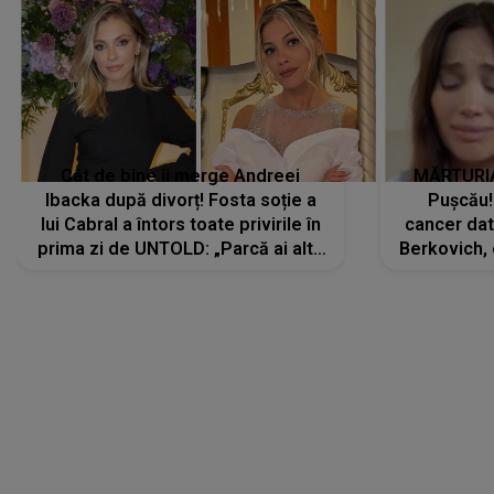
Cât de bine îi merge Andreei
MĂRTURIA
Ibacka după divorț! Fosta soție a
Pușcău!
lui Cabral a întors toate privirile în
cancer dato
prima zi de UNTOLD: „Parcă ai altă
Berkovich, 
strălucire, emani putere,
accident ru
încredere, siguranță...”
Dacă nu 