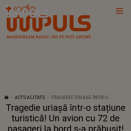
Radio Impuls
ACTUALITATE
TRAGEDIE URIAȘĂ ÎNTR-O
STAȚIUNE TURISTICĂ! UN AVION
Tragedie uriașă într-o stațiune
CU 72 DE PASAGERI LA BORD S-A
PRĂBUȘIT! 68 DE PASAGERI AU
turistică! Un avion cu 72 de
DECEDAT. CUM A FOST FILMATĂ
pasageri la bord s-a prăbușit!
AERONAVA CU CÂTEVA SECUNDE