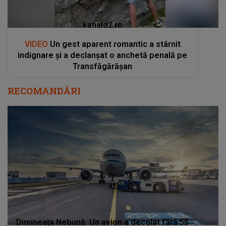
kanald2.ro
VIDEO
Un gest aparent romantic a stârnit
indignare și a declanșat o anchetă penală pe
Transfăgărășan
RECOMANDĂRI
Dimineața Nebună: Un avion a decolat fără 55