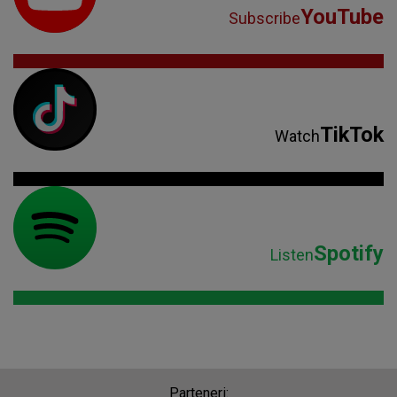
YouTube
Subscribe
TikTok
Watch
Spotify
Listen
Parteneri: