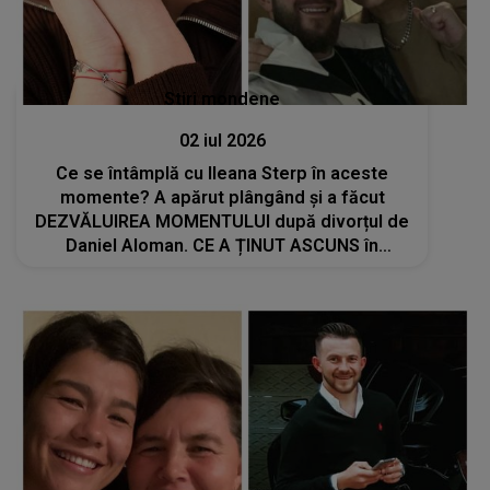
Stiri mondene
02 iul 2026
Ce se întâmplă cu Ileana Sterp în aceste
momente? A apărut plângând și a făcut
DEZVĂLUIREA MOMENTULUI după divorțul de
Daniel Aloman. CE A ȚINUT ASCUNS în
spatele zâmbetului afișat până acum:"Am
încredere în Dumnezeu că..."