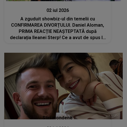
02 iul 2026
A zguduit showbiz-ul din temelii cu
CONFIRMAREA DIVORȚULUI. Daniel Aloman,
PRIMA REACȚIE NEAȘTEPTATĂ după
declarația Ileanei Sterp! Ce a avut de spus la
AFIRMAȚIILE fostei soții: "Toată lumea..."
Stiri mondene