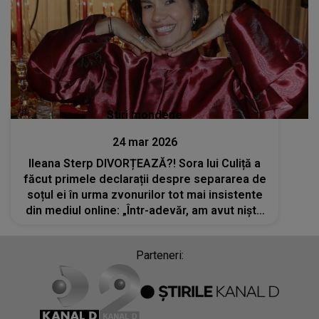
Stiri mondene
24 mar 2026
Ileana Sterp DIVORȚEAZĂ?! Sora lui Culiță a
făcut primele declarații despre separarea de
soțul ei în urma zvonurilor tot mai insistente
din mediul online: „Într-adevăr, am avut niște
momente mai grele...”
Parteneri: