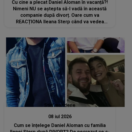
Cu cine a plecat Daniel Aloman în vacanță?!
Nimeni NU se aștepta să-l vadă în această
companie după divorț. Oare cum va
REACȚIONA Ileana Sterp când va vedea
imaginile: "Am..."
Stiri mondene
08 iul 2026
Cum se înțelege Daniel Aloman cu familia
Ilenei Sterp după DIVORȚ? De necrezut ce s-