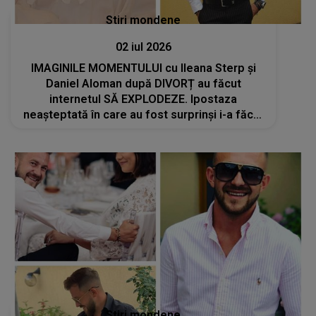
Stiri mondene
02 iul 2026
IMAGINILE MOMENTULUI cu Ileana Sterp și
Daniel Aloman după DIVORȚ au făcut
internetul SĂ EXPLODEZE. Ipostaza
neașteptată în care au fost surprinși i-a făcut
pe mulți să creadă că NU văd bine: "Îmi
doresc să..."
Stiri mondene