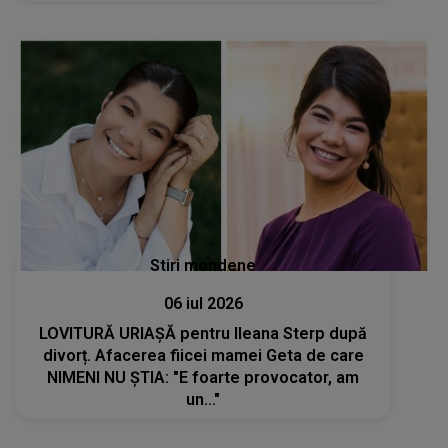
FOST SURPRINS: "Încet încet prinde..."
Stiri mondene
06 iul 2026
LOVITURĂ URIAȘĂ pentru Ileana Sterp după
divorț. Afacerea fiicei mamei Geta de care
NIMENI NU ȘTIA: "E foarte provocator, am
un..."