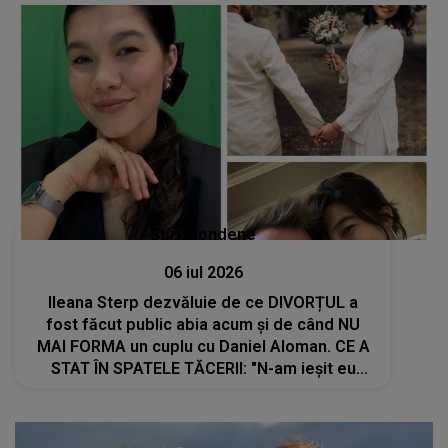
Stiri mondene
06 iul 2026
Ileana Sterp dezvăluie de ce DIVORȚUL a
fost făcut public abia acum și de când NU
MAI FORMA un cuplu cu Daniel Aloman. CE A
STAT ÎN SPATELE TĂCERII: "N-am ieșit eu
până acum să zic nimic, nu am..."