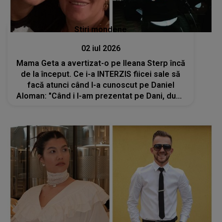
Stiri mondene
02 iul 2026
Mama Geta a avertizat-o pe Ileana Sterp încă
de la început. Ce i-a INTERZIS fiicei sale să
facă atunci când l-a cunoscut pe Daniel
Aloman: "Când i l-am prezentat pe Dani, după
ce a plecat, a zis..."