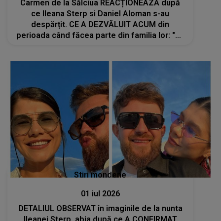
Carmen de la Sălciua REACȚIONEAZĂ după
ce Ileana Sterp si Daniel Aloman s-au
despărțit. CE A DEZVĂLUIT ACUM din
perioada când făcea parte din familia lor: "Vă
dați seama, este neplăcut, pentru că..."
Stiri mondene
01 iul 2026
DETALIUL OBSERVAT în imaginile de la nunta
Ileanei Sterp, abia după ce A CONFIRMAT