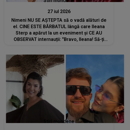
Stiri mondene
27 iul 2026
Nimeni NU SE AȘTEPTA să o vadă alături de
el. CINE ESTE BĂRBATUL lângă care Ileana
Sterp a apărut la un eveniment și CE AU
OBSERVAT internauții: "Bravo, Ileana! Să-ți
ajute Dumnezeu, să..."
Stiri mondene