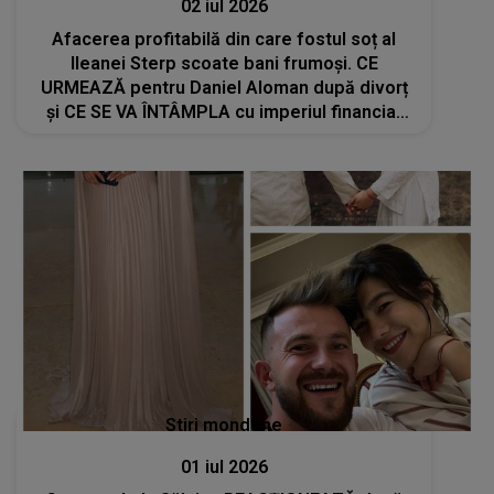
02 iul 2026
Afacerea profitabilă din care fostul soț al
Ileanei Sterp scoate bani frumoși. CE
URMEAZĂ pentru Daniel Aloman după divorț
și CE SE VA ÎNTÂMPLA cu imperiul financiar
construit împreună: "Este momentul să..."
Stiri mondene
01 iul 2026