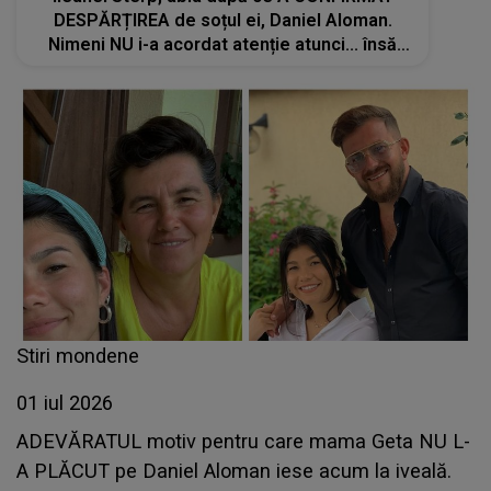
DESPĂRȚIREA de soțul ei, Daniel Aloman.
Nimeni NU i-a acordat atenție atunci... însă
acum, toți cei care au revăzut cadrele le
privesc diferit
Stiri mondene
01 iul 2026
ADEVĂRATUL motiv pentru care mama Geta NU L-
A PLĂCUT pe Daniel Aloman iese acum la iveală.