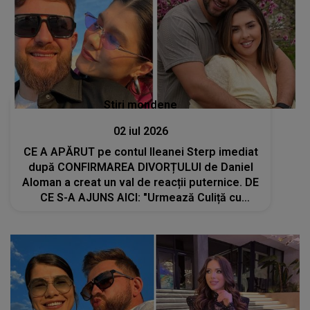
Stiri mondene
02 iul 2026
CE A APĂRUT pe contul Ileanei Sterp imediat
după CONFIRMAREA DIVORȚULUI de Daniel
Aloman a creat un val de reacții puternice. DE
CE S-A AJUNS AICI: "Urmează Culiță cu
Daniela, prea multe..."