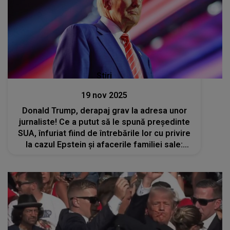
Stiri
19 nov 2025
Donald Trump, derapaj grav la adresa unor
jurnaliste! Ce a putut să le spună președinte
SUA, înfuriat fiind de întrebările lor cu privire
la cazul Epstein și afacerile familiei sale:
„Taci din gură, porcuşorule!”, „Cred că eşti o
jurnalistă groaznică”