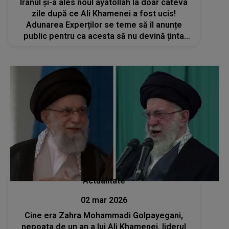
Iranul și-a ales noul ayatollah la doar câteva
zile după ce Ali Khamenei a fost ucis!
Adunarea Experților se teme să îl anunțe
public pentru ca acesta să nu devină ținta
președintelui SUA, Donald Trump
Actualitate
02 mar 2026
Cine era Zahra Mohammadi Golpayegani,
nepoata de un an a lui Ali Khamenei, liderul