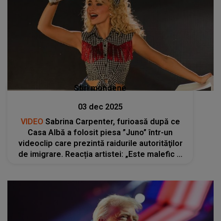
Stiri mondene
03 dec 2025
VIDEO
Sabrina Carpenter, furioasă după ce
Casa Albă a folosit piesa ”Juno” într-un
videoclip care prezintă raidurile autorităţilor
de imigrare. Reacția artistei: „Este malefic şi
dezgustător...”