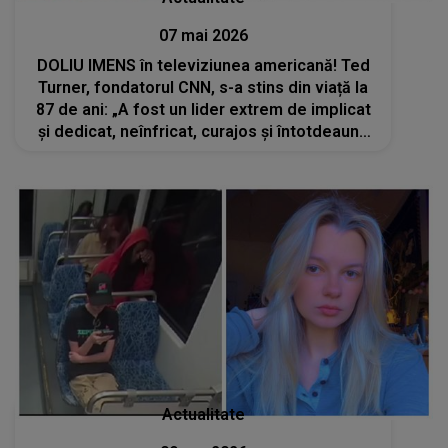
07 mai 2026
DOLIU IMENS în televiziunea americană! Ted
Turner, fondatorul CNN, s-a stins din viață la
87 de ani: „A fost un lider extrem de implicat
și dedicat, neînfricat, curajos și întotdeauna
dispus să-și urmeze intuiția”
Actualitate