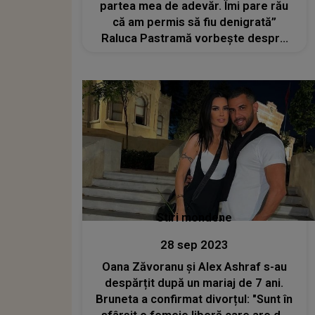
partea mea de adevăr. Îmi pare rău
că am permis să fiu denigrată”
Raluca Pastramă vorbește despre
despărțirea de Pepe, în plin divorț de
Ibrahim Ibru
Stiri mondene
28 sep 2023
Oana Zăvoranu și Alex Ashraf s-au
despărțit după un mariaj de 7 ani.
Bruneta a confirmat divorțul: "Sunt în