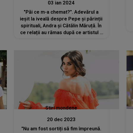
03 ian 2024
"Păi ce m-a chemat?". Adevărul a
ieșit la iveală despre Pepe și părinții
spirituali, Andra și Cătălin Măruță. În
ce relații au rămas după ce artistul a
divorțat de Raluca Pastramă
Stiri mondene
20 dec 2023
"Nu am fost sortiți să fim împreună.