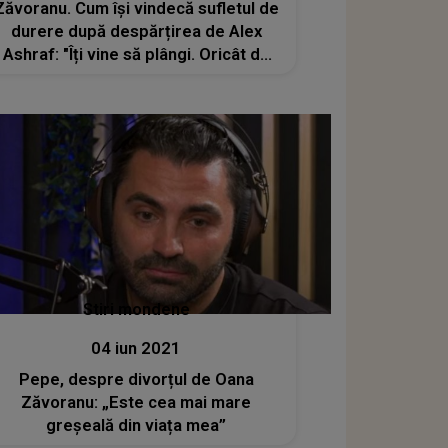
Zăvoranu. Cum își vindecă sufletul de
durere după despărțirea de Alex
Ashraf: "Îți vine să plângi. Oricât de
mare ar fi valul"
Stiri mondene
04 iun 2021
Pepe, despre divorțul de Oana
Zăvoranu: „Este cea mai mare
greșeală din viața mea”