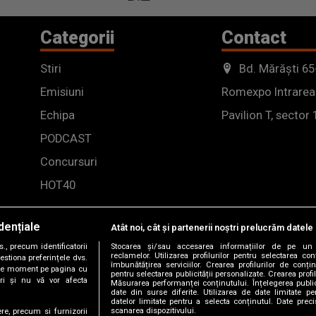
Categorii
Contact
Stiri
Bd. Mărăști 65
Emisiuni
Romexpo Intrarea
Echipa
Pavilion T, sector 
PODCAST
Concursuri
HOT40
dențiale
Atât noi, cât și partenerii noștri prelucrăm datele 
, precum identificatorii
Stocarea și/sau accesarea informațiilor de pe un 
reclamelor. Utilizarea profilurilor pentru selectarea con
estiona preferințele dvs.
îmbunătățirea serviciilor. Crearea profilurilor de conținu
orice moment pe pagina cu
pentru selectarea publicității personalizate. Crearea profil
ștri și nu vă vor afecta
Măsurarea performanței conținutului. Înțelegerea public
date din surse diferite. Utilizarea de date limitate pen
datelor limitate pentru a selecta conținutul. Date preci
scanarea dispozitivului.
ere, precum si furnizorii