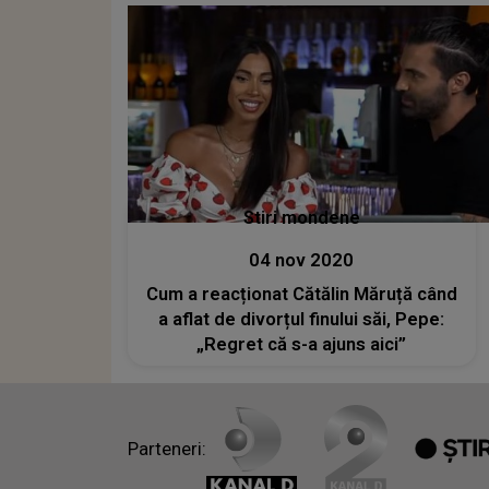
Stiri mondene
04 nov 2020
Cum a reacționat Cătălin Măruță când
a aflat de divorțul finului săi, Pepe:
„Regret că s-a ajuns aici”
Parteneri: