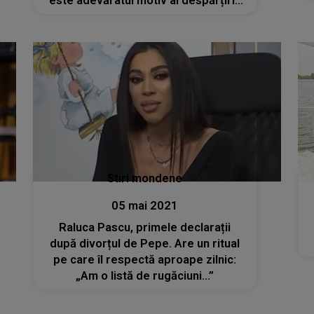
este adevăratul motiv al despărțirii:
"Dormeam pe covor. Nu îl mai iubeam
de dinainte să fiu divorțată"
Stiri mondene
05 mai 2021
Raluca Pascu, primele declarații
după divorțul de Pepe. Are un ritual
pe care îl respectă aproape zilnic:
„Am o listă de rugăciuni...”