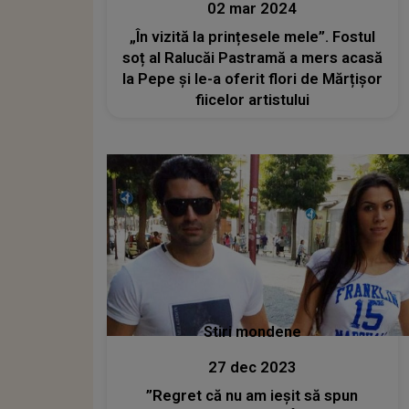
02 mar 2024
„În vizită la prințesele mele”. Fostul
soț al Ralucăi Pastramă a mers acasă
la Pepe și le-a oferit flori de Mărțișor
fiicelor artistului
Stiri mondene
27 dec 2023
”Regret că nu am ieșit să spun