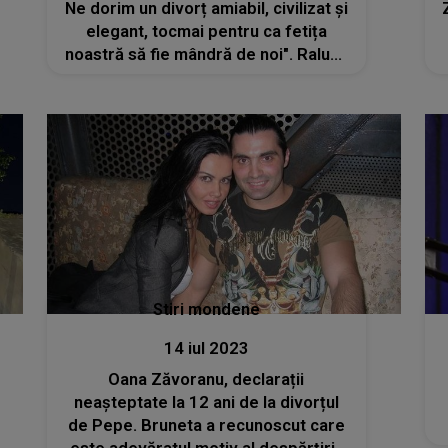
Ne dorim un divorț amiabil, civilizat și
elegant, tocmai pentru ca fetița
noastră să fie mândră de noi". Raluca
Pastramă, în pragul celui de-al doilea
divorț. Fosta soție a lui Pepe s-a
separat de Ibrahim Ibru
Stiri mondene
14 iul 2023
Oana Zăvoranu, declarații
neaşteptate la 12 ani de la divorțul
de Pepe. Bruneta a recunoscut care