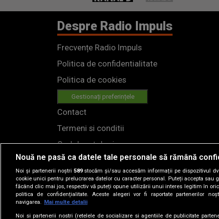
Despre Radio Impuls
Frecvențe Radio Impuls
Politica de confidentialitate
Politica de cookies
Gestionați preferințele
Contact
Termeni si conditii
Cod deontologic
Nouă ne pasă ca datele tale personale să rămână confi
Regulamente
Noi și partenerii noștri
589
stocăm și/sau accesăm informații pe dispozitivul dvs.
cookie unici pentru prelucrarea datelor cu caracter personal. Puteți accepta sau g
făcând clic mai jos, respectiv vă puteți opune utilizării unui interes legitim în 
politica de confidențialitate. Aceste alegeri vor fi raportate partenerilor no
navigarea.
Mai multe detalii
Noi si partenerii nostri (retelele de socializare si agentiile de publicitate parten