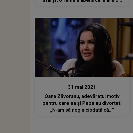
sfârșit o femeie liberă care are de
unde alege"
Stiri mondene
31 mai 2021
Oana Zăvoranu, adevăratul motiv
pentru care ea și Pepe au divorțat:
„N-am să neg niciodată că...”