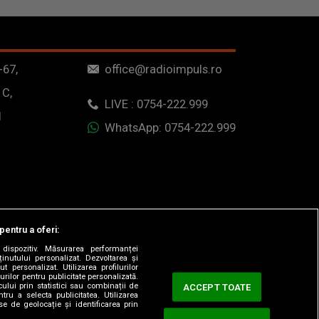
-67,
office@radioimpuls.ro
 C,
LIVE : 0754-222.999
1
WhatsApp: 0754-222.999
pentru a oferi:
dispozitiv. Măsurarea performanței
ținutului personalizat. Dezvoltarea și
t personalizat. Utilizarea profilurilor
urilor pentru publicitate personalizată.
ului prin statistici sau combinații de
ACCEPT TOATE
tru a selecta publicitatea. Utilizarea
se de geolocație și identificarea prin