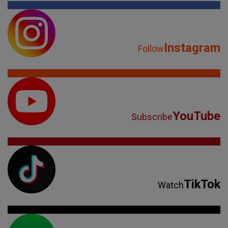
Instagram
Follow
YouTube
Subscribe
TikTok
Watch