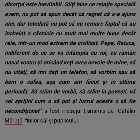
divorţul este inevitabil. Stiţi bine ce relaţie specială
avem, nu pot să spun decât că regret că s-a ajuns
aici, dar totodată nu pot să nu remarc faptul că au
încheiat o căsnicie cu mult mai multe bune decât
rele, într-un mod extrem de civilizat. Pepe, Raluca,
indiferent de ce se va întâmpla cu voi, eu rămân
naşul vostru şi oricând veţi avea nevoie de mine, să
nu uitaţi, să îmi daţi un telefon, să vorbim sau să
bem o cafea, aşa cum am făcut şi în ultima
perioadă. Să stăm de vorbă, să stăm la povești, vă
voi sprijini cum o să pot şi lucrul acesta o să fie
necondiţionat”
, a fost mesajul transmis de
Cătălin
Măruță
finilor săi și publicului.