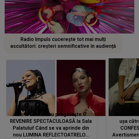
Radio Impuls cucerește tot mai mulți
ascultători: creșteri semnificative în audiență
Tania Turtureanu pregătește O
Alexandra
REVENIRE SPECTACULOASĂ la Sala
ușa cătr
Palatului! Când se va aprinde din
CONFES
nou LUMINA REFLECTOATRELOR
Avertismentu