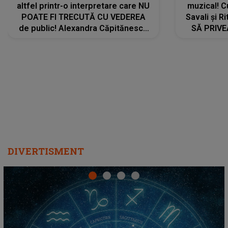
altfel printr-o interpretare care NU
muzical! C
POATE FI TRECUTĂ CU VEDEREA
Savali și Ri
de public! Alexandra Căpitănescu
SĂ PRIV
a lansat VERSIUNEA LIVE a piesei
DIVERTISMENT