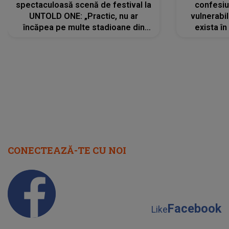
spectaculoasă scenă de festival la
confesiu
UNTOLD ONE: „Practic, nu ar
vulnerabil
încăpea pe multe stadioane din
exista în
lume”. Evenimentul începe joi, 6
august 2026
CONECTEAZĂ-TE CU NOI
Facebook
Like