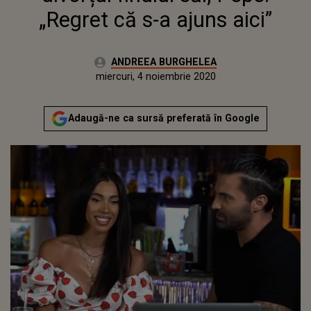
„Regret că s-a ajuns aici”
Autor:
ANDREEA BURGHELEA
Publicat:
miercuri, 4 noiembrie 2020
Actualizat:
miercuri, 4 noiembrie 2020
Adaugă-ne ca sursă preferată în Google