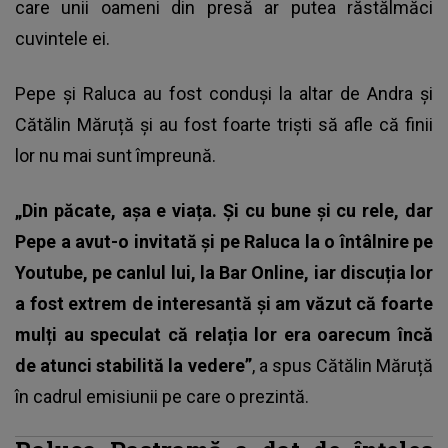
care unii oameni din presă ar putea răstălmăci
cuvintele ei.
Pepe și Raluca au fost conduși la altar de Andra și
Cătălin Măruță și au fost foarte triști să afle că finii
lor nu mai sunt împreună.
„Din păcate, așa e viața. Și cu bune și cu rele, dar
Pepe a avut-o invitată și pe Raluca la o întâlnire pe
Youtube, pe canlul lui, la Bar Online, iar discuția lor
a fost extrem de interesantă și am văzut că foarte
mulți au speculat că relația lor era oarecum încă
de atunci stabilită la vedere”
, a spus Cătălin Măruță
în cadrul emisiunii pe care o prezintă.