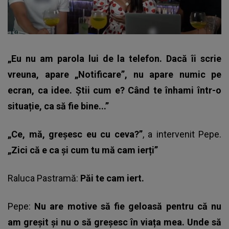
„Eu nu am parola lui de la telefon. Dacă îi scrie
vreuna, apare „Notificare”, nu apare numic pe
ecran, ca idee. Știi cum e? Când te înhami într-o
situație, ca să fie bine...”
„Ce, mă, greșesc eu cu ceva?”
, a intervenit Pepe.
„Zici că e ca și cum tu mă cam ierți”
Raluca Pastramă:
Păi te cam iert.
Pepe:
Nu are motive să fie geloasă pentru că nu
am greșit și nu o să greșesc în viața mea. Unde să