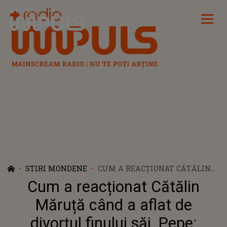
Radio Impuls
STIRI MONDENE
CUM A REACȚIONAT CĂTĂLIN
MĂRUȚĂ CÂND A AFLAT DE
Cum a reacționat Cătălin
DIVORȚUL FINULUI SĂI, PEPE:
„REGRET CĂ S-A AJUNS AICI”
Măruță când a aflat de
divorțul finului săi, Pepe: