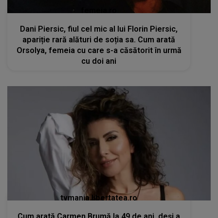
femeia.ro
Dani Piersic, fiul cel mic al lui Florin Piersic,
apariție rară alături de soția sa. Cum arată
Orsolya, femeia cu care s-a căsătorit în urmă
cu doi ani
tvmania.libertatea.ro
Cum arată Carmen Brumă la 49 de ani, deși a