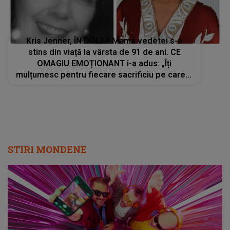
Kris Jenner, ÎN DOLIU! Mama vedetei s-a
stins din viață la vârsta de 91 de ani. CE
OMAGIU EMOȚIONANT i-a adus: „Îți
mulțumesc pentru fiecare sacrificiu pe care l-
ai făcut. Inimile noastre sunt sfâșiate”
STIRI MONDENE