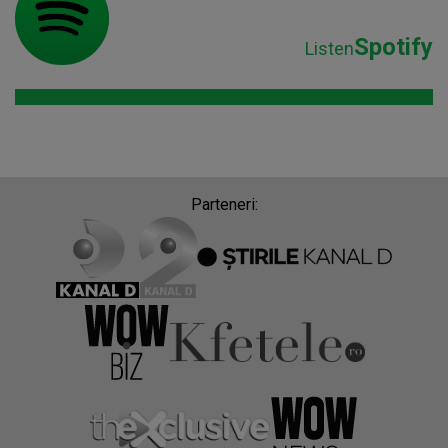
Spotify
Listen
Parteneri: