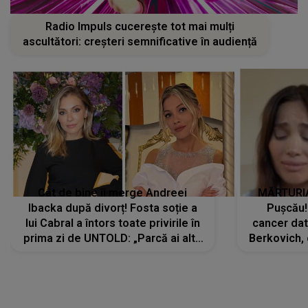
Radio Impuls cucerește tot mai mulți
ascultători: creșteri semnificative în audiență
Cât de bine îi merge Andreei
MĂRTURIA
Ibacka după divorț! Fosta soție a
Pușcău!
lui Cabral a întors toate privirile în
cancer dato
prima zi de UNTOLD: „Parcă ai altă
Berkovich, 
strălucire, emani putere,
accident ru
încredere, siguranță...”
Dacă nu 