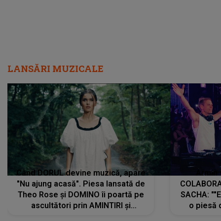
LANSĂRI MUZICALE
Când DORUL devine muzică, apare
Armin 
"Nu ajung acasă". Piesa lansată de
COLABORAR
Theo Rose și DOMINO îi poartă pe
SACHA: ""E
ascultători prin AMINTIRI și
o piesă 
REGĂSIRI, iar drumul emoțiilor
imediat pre