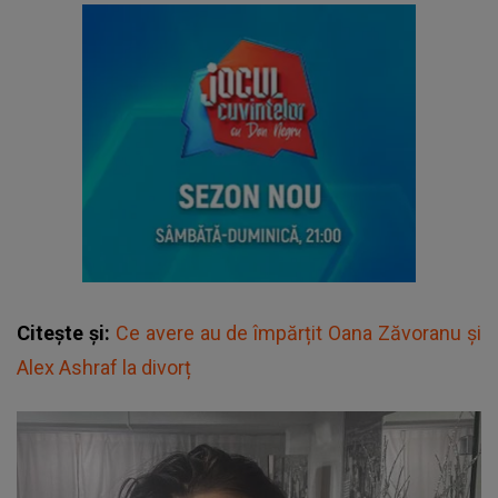
Citește și:
Ce avere au de împărțit Oana Zăvoranu și
Alex Ashraf la divorț