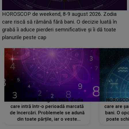
Emanuel a ținut ACEST DETALIU ASCUNS până
acum! În fața Alexandrei, concurentul din Casa Iubirii
face o MĂRTURISIRE NEAȘTEPTATĂ despre mama
sa: "I-am spus și ei în față, eu nu te iubesc pentru
că..."
HOROSCOP 7 august 2026. Zodia
HOROSCOP 
care intră într-o perioadă marcată
care are șa
de încercări. Problemele se adună
bani. O opo
din toate părțile, iar o veste
poate schi
neașteptată îi dă planurile peste
la