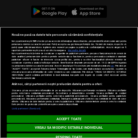
© 2019-2026 DOGAN MEDIA INTERNATIONAL SA, Toate
Nouă ne pasă ca datele tale personale să rămână confidențiale
drepturile rezervate.
Noi și partenerii noștri
589
stocăm și/sau accesăm informații pe dispozitivul dvs., precum identificatorii cookie unici pentru
prelucrarea datelor cu caracter personal. Puteți accepta sau gestiona preferințele dvs. făcând clic mai jos, respectiv vă
puteți opune utilizării unui interes legitim în orice moment pe pagina cu politica de confidențialitate. Aceste alegeri vor fi
raportate partenerilor noștri și nu vă vor afecta navigarea.
Mai multe detalii
Noi si partenerii nostri (retelele de socializare si agentiile de publicitate partenere, precum si furnizorii nostri de servicii de
date analitice) prelucram date pentru a permite website-ului sa functioneze, pentru a personaliza continutul si anunturile
publicitare afisate in functie de interesele si/sau profilul dvs., pentru a va oferi functionalitati aferente retelelor de
socializare si pentru a analiza traficul pe website. Beneficiati de drepturile prevazute de art. 15-22 din GDPR in legatura
cu prelucrarea datelor cu caracter personal. Aceste drepturi pot fi exercitate prin modalitatea indicata
aici
. Prin click pe
“ACCEPT TOATE”, acceptati folosirea tuturor Tehnologiilor de tip Cookie, care implica inclusiv acceptul dvs. cu privire la
stocarea/accesarea informatiilor de catre Vendor-ii cu care colaboram. Prin click pe “VREAU SA MODIFIC SETARILE
INDIVIDUAL” puteti schimba preferintele in mod individual, mai putin cele legate de cookie strict necesare pentru
functionarea website-ului.
Atât noi, cât și partenerii noștri prelucrăm datele pentru a oferi:
Stocarea și/sau accesarea informațiilor de pe un dispozitiv. Măsurarea performanței reclamelor. Utilizarea profilurilor
pentru selectarea conținutului personalizat. Dezvoltarea și îmbunătățirea serviciilor. Crearea profilurilor de conținut
personalizat. Utilizarea profilurilor pentru selectarea publicității personalizate. Crearea profilurilor pentru publicitate
personalizată. Măsurarea performanței conținutului. Înțelegerea publicului prin statistici sau combinații de date din surse
diferite. Utilizarea de date limitate pentru a selecta publicitatea. Utilizarea datelor limitate pentru a selecta conținutul.
Date precise de geolocație și identificarea prin scanarea dispozitivului.
Loading...
Listă parteneri (furnizori)
MUSIC NON STOP
ACCEPT TOATE
ZAYN feat. SIA - Dusk Till Dawn
VREAU SA MODIFIC SETARILE INDIVIDUAL
RESPING TOATE