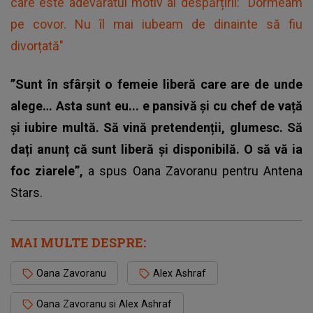
care este adevăratul motiv al despărțirii: "Dormeam
pe covor. Nu îl mai iubeam de dinainte să fiu
divorțată"
”Sunt în sfârșit o femeie liberă care are de unde
alege… Asta sunt eu... e pansivă și cu chef de vață
și iubire multă. Să vină pretendenții, glumesc. Să
dați anunț că sunt liberă și disponibilă. O să vă ia
foc ziarele”,
a spus Oana Zavoranu pentru Antena
Stars.
MAI MULTE DESPRE:
Oana Zavoranu
Alex Ashraf
Oana Zavoranu si Alex Ashraf