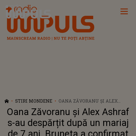
Radio Impuls
STIRI MONDENE
OANA ZĂVORANU ȘI ALEX
ASHRAF S-AU DESPĂRȚIT DUPĂ
Oana Zăvoranu și Alex Ashraf
UN MARIAJ DE 7 ANI. BRUNETA
A CONFIRMAT DIVORȚUL:
s-au despărțit după un mariaj
"SUNT ÎN SFÂRȘIT O FEMEIE
de 7 ani. Bruneta a confirmat
LIBERĂ CARE ARE DE UNDE