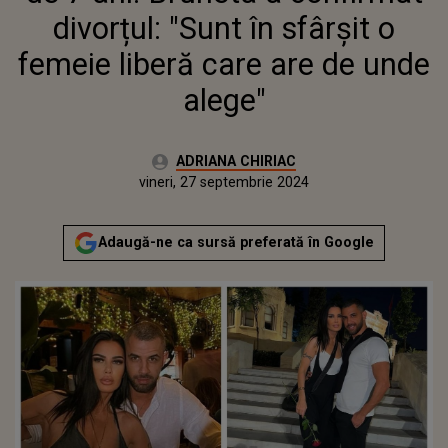
ALEGE"
divorțul: "Sunt în sfârșit o
femeie liberă care are de unde
alege"
Autor:
ADRIANA CHIRIAC
Publicat:
joi, 28 septembrie 2023
Actualizat:
vineri, 27 septembrie 2024
Adaugă-ne ca sursă preferată în Google