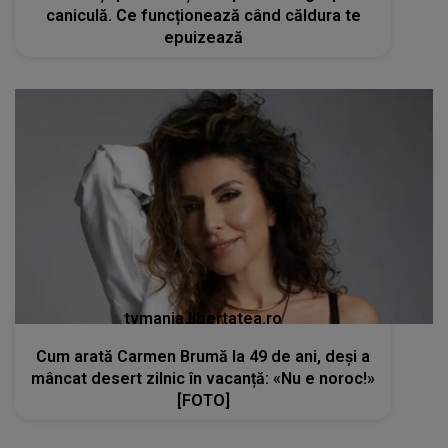
caniculă. Ce funcționează când căldura te
epuizează
tvmania.libertatea.ro
Cum arată Carmen Brumă la 49 de ani, deși a
mâncat desert zilnic în vacanță: «Nu e noroc!»
[FOTO]