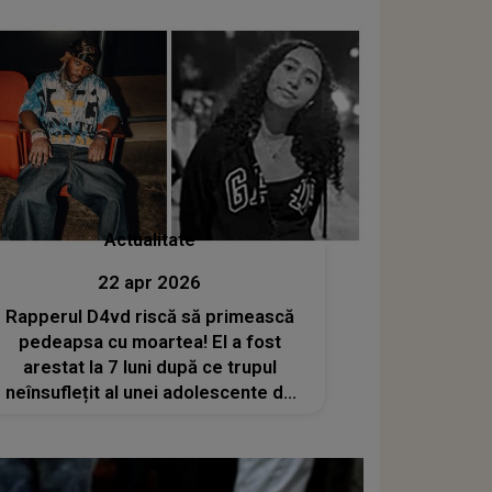
Actualitate
22 apr 2026
Rapperul D4vd riscă să primească
pedeapsa cu moartea! El a fost
arestat la 7 luni după ce trupul
neînsuflețit al unei adolescente de
14 ani a fost descoperit în
portbagajul mașinii sale