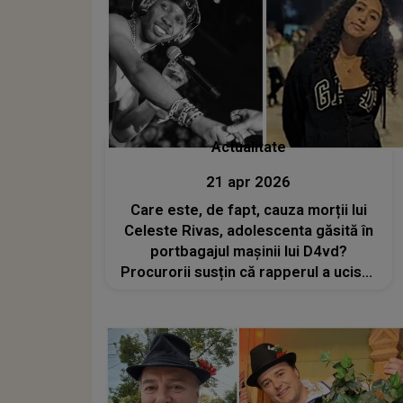
Actualitate
21 apr 2026
Care este, de fapt, cauza morții lui
Celeste Rivas, adolescenta găsită în
portbagajul mașinii lui D4vd?
Procurorii susțin că rapperul a ucis-o
cu un obiect ascuțit