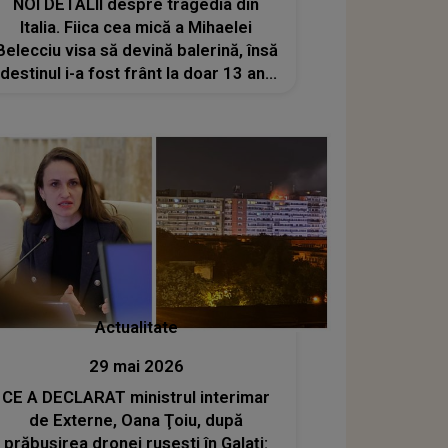
NOI DETALII despre tragedia din
Italia. Fiica cea mică a Mihaelei
Belecciu visa să devină balerină, însă
destinul i-a fost frânt la doar 13 ani.
Isabela și-a dat ultima suflare chiar
sub ochii surorii mai mari
Actualitate
29 mai 2026
CE A DECLARAT ministrul interimar
de Externe, Oana Ţoiu, după
prăbușirea dronei rusești în Galați: