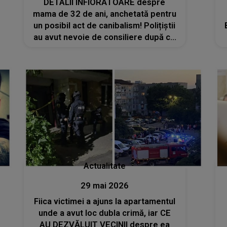
DETALII ÎNFIORĂTOARE despre
mama de 32 de ani, anchetată pentru
un posibil act de canibalism! Polițiștii
au avut nevoie de consiliere după ce
au găsit copilul de 4 ani al femeii cu
brațul mutilat
Actualitate
29 mai 2026
Fiica victimei a ajuns la apartamentul
unde a avut loc dubla crimă, iar CE
AU DEZVĂLUIT VECINII despre ea