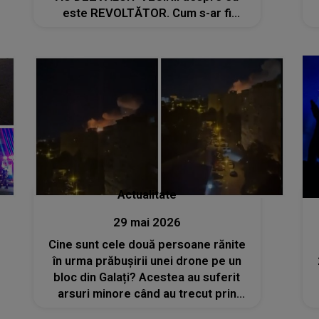
este REVOLTĂTOR. Cum s-ar fi
încercat mascarea întregii tragedii:
"În fața mea gura! Mincinoșilor! Voi i-
ați dat..."
Actualitate
29 mai 2026
Cine sunt cele două persoane rănite
în urma prăbușirii unei drone pe un
bloc din Galați? Acestea au suferit
arsuri minore când au trecut prin
holul în care a izbucnit incendiul