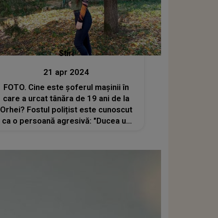
Stiri
21 apr 2024
FOTO. Cine este șoferul mașinii în
care a urcat tânăra de 19 ani de la
Orhei? Fostul polițist este cunoscut
ca o persoană agresivă: "Ducea un
mod de viață mai închis"