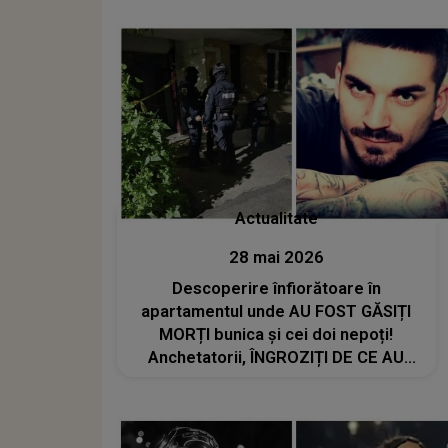
auzit o bubuitură puternică, o
explozie care...”
Actualitate
28 mai 2026
Descoperire înfiorătoare în
apartamentul unde AU FOST GĂSIȚI
MORȚI bunica și cei doi nepoți!
Anchetatorii, ÎNGROZIȚI DE CE AU
GĂSIT ÎN CAMERA AUTORULUI
CRIMEI. Nici în filme nu vezi așa ceva