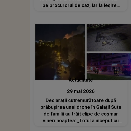
pe procurorul de caz, iar la ieșirea
din apartament a fost SUB SEMNUL
ȘOCULUI: "Nu am mai întâlnit așa
ceva. Își crease un..."
Actualitate
29 mai 2026
Declarații cutremurătoare după
prăbușirea unei drone în Galați! Sute
de familii au trăit clipe de coșmar
vineri noaptea: „Totul a început cu
mesajul RO-Alert. Dintr-odată s-a