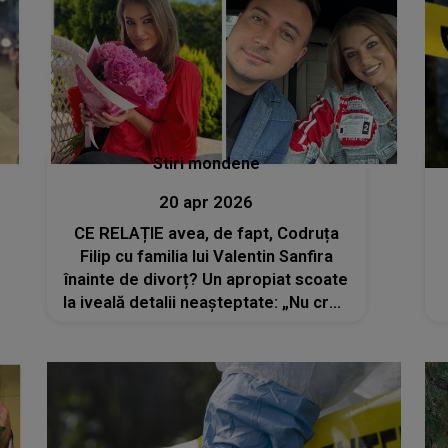
Stiri mondene
20 apr 2026
CE RELAȚIE avea, de fapt, Codruța
Filip cu familia lui Valentin Sanfira
înainte de divorț? Un apropiat scoate
la iveală detalii neașteptate: „Nu cred
că s-a pus problema în 7 ani de zile...”