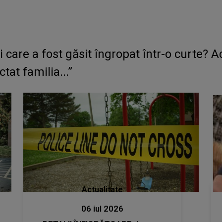
 care a fost găsit îngropat într-o curte? A
tat familia...”
Actualitate
06 iul 2026