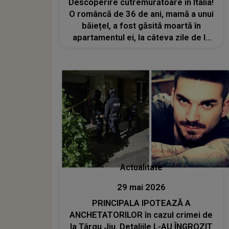
Descoperire cutremurătoare în Italia!
O româncă de 36 de ani, mamă a unui
băiețel, a fost găsită moartă în
apartamentul ei, la câteva zile de la
deces
Actualitate
29 mai 2026
PRINCIPALA IPOTEAZĂ A
ANCHETATORILOR în cazul crimei de
la Târgu Jiu. Detaliile L-AU ÎNGROZIT