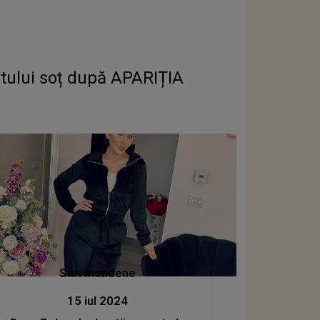
stului soț după APARIȚIA
Stiri mondene
15 iul 2024