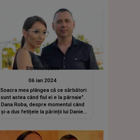
Stiri mondene
06 ian 2024
"Soacra mea plângea că ce sărbători
sunt astea când fiul ei e la pârnaie".
Dana Roba, despre momentul când
și-a dus fetițele la părinții lui Daniel
Balaciu