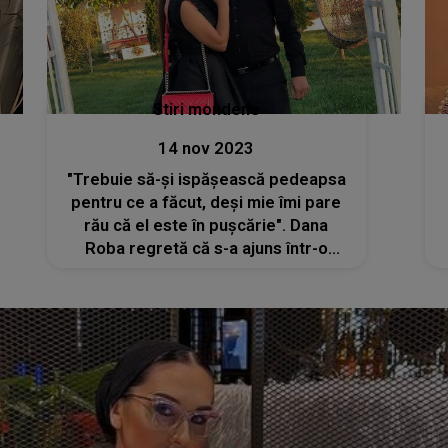
Stiri mondene
14 nov 2023
"Trebuie să-și ispășească pedeapsa
pentru ce a făcut, deși mie îmi pare
rău că el este în pușcărie". Dana
Roba regretă că s-a ajuns într-o
astfel de situație. Ce se întâmplă cu
Daniel Balaciu