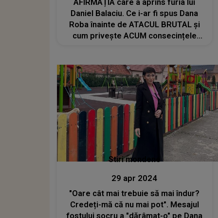
AFIRMAȚIA care a aprins furia lui
Daniel Balaciu. Ce i-ar fi spus Dana
Roba înainte de ATACUL BRUTAL și
cum privește ACUM consecințele
acelui moment: "Atunci mi-am pierdut
un pic cumpătul și..."
Stiri mondene
29 apr 2024
"Oare cât mai trebuie să mai îndur?
Credeți-mă că nu mai pot". Mesajul
fostului socru a "dărâmat-o" pe Dana