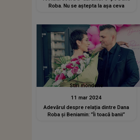
Roba. Nu se aştepta la aşa ceva
Stiri mondene
11 mar 2024
Adevărul despre relația dintre Dana
Roba și Beniamin: ”Îi toacă banii”