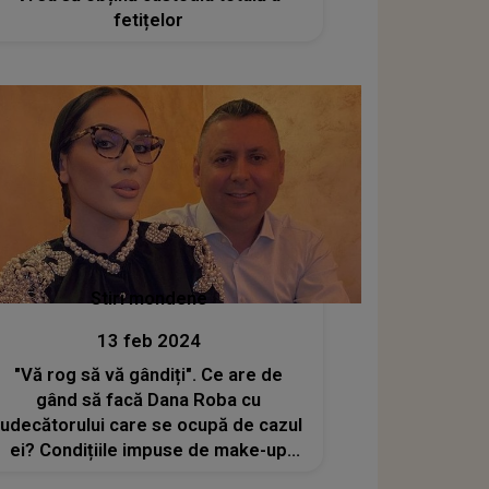
fetițelor
Stiri mondene
13 feb 2024
"Vă rog să vă gândiți". Ce are de
gând să facă Dana Roba cu
judecătorului care se ocupă de cazul
ei? Condițiile impuse de make-up
artistă