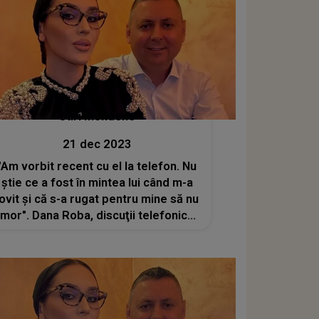
Stiri mondene
21 dec 2023
"Am vorbit recent cu el la telefon. Nu
știe ce a fost în mintea lui când m-a
lovit și că s-a rugat pentru mine să nu
mor". Dana Roba, discuţii telefonice
cu Daniel Balaciu. Ce a putut să-i
transmită este de-a dreptul ireal