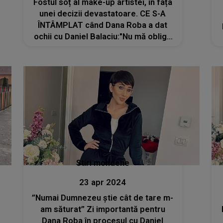
Fostul soț al make-up artistei, în fața
unei decizii devastatoare. CE S-A
ÎNTÂMPLAT când Dana Roba a dat
ochii cu Daniel Balaciu:"Nu mă obligă
să..."
Stiri mondene
23 apr 2024
”Numai Dumnezeu știe cât de tare m-
am săturat” Zi importantă pentru
Dana Roba în procesul cu Daniel