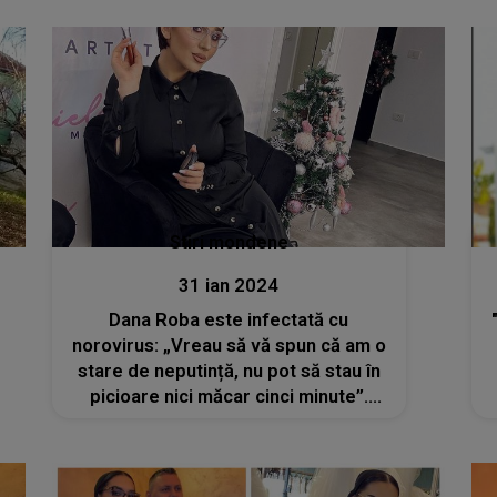
Stiri mondene
31 ian 2024
Dana Roba este infectată cu
norovirus: „Vreau să vă spun că am o
stare de neputință, nu pot să stau în
picioare nici măcar cinci minute”.
Cum se simte make-up artista?