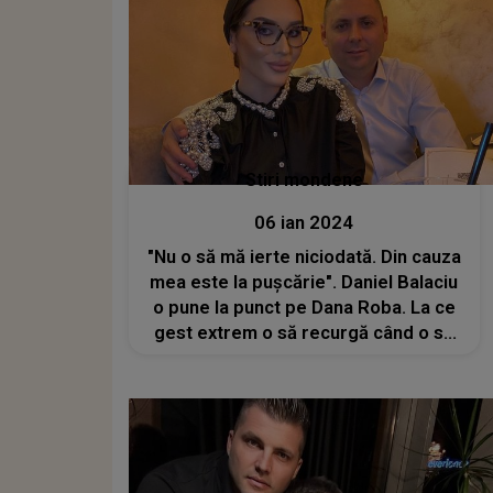
Stiri mondene
06 ian 2024
"Nu o să mă ierte niciodată. Din cauza
mea este la pușcărie". Daniel Balaciu
o pune la punct pe Dana Roba. La ce
gest extrem o să recurgă când o să
iasă din închisoare