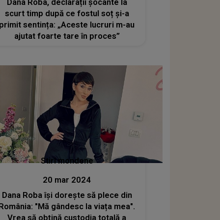
Dana Roba, declarații șocante la
scurt timp după ce fostul soț și-a
primit sentința: „Aceste lucruri m-au
ajutat foarte tare în proces”
Stiri mondene
20 mar 2024
Dana Roba își dorește să plece din
România: "Mă gândesc la viața mea".
Vrea să obțină custodia totală a