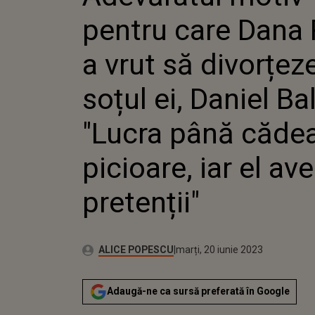
DIVORȚE
pentru care Dana
SOȚUL E
BALACIU
PÂNĂ CĂ
a vrut să divorțez
PICIOARE
AVEA PR
soțul ei, Daniel Ba
"Lucra până cădea
picioare, iar el av
pretenții"
Autor:
Publicat:
ALICE POPESCU
marți, 20 iunie 2023
Adaugă-ne ca sursă preferată în Google