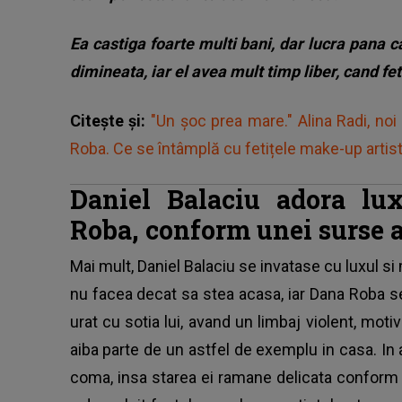
Ea castiga foarte multi bani, dar lucra pana c
dimineata, iar el avea mult timp liber, cand fete
Citește și:
"Un șoc prea mare." Alina Radi, noi
Roba. Ce se întâmplă cu fetițele make-up arti
Daniel Balaciu adora lux
Roba, conform unei surse a
Mai mult, Daniel Balaciu se invatase cu luxul si
nu facea decat sa stea acasa, iar Dana Roba 
urat cu sotia lui, avand un limbaj violent, moti
aiba parte de un astfel de exemplu in casa. I
coma, insa starea ei ramane delicata conform s