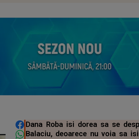
DISTRIBUIE ARTICOLUL
Dana Roba isi dorea sa se despa
Balaciu, deoarece nu voia sa isi