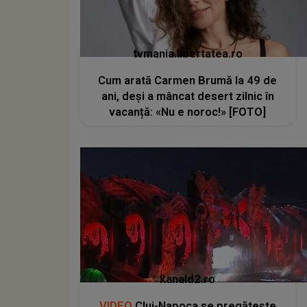
tvmania.libertatea.ro
Cum arată Carmen Brumă la 49 de
ani, deși a mâncat desert zilnic în
vacanță: «Nu e noroc!» [FOTO]
kanald2.ro
VIDEO
Cluj-Napoca se pregătește