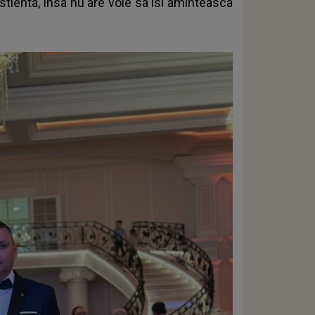
stienta, insa nu are voie sa isi aminteasca