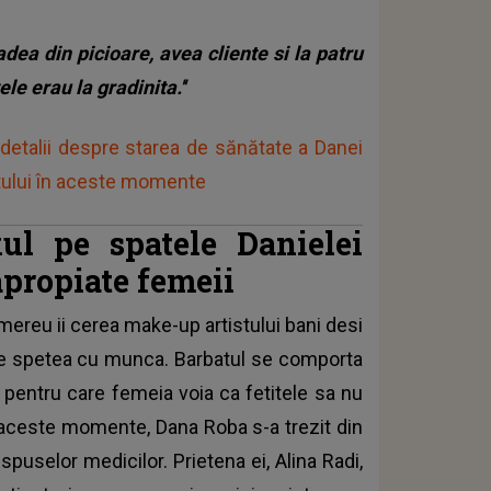
adea din picioare, avea cliente si la patru
le erau la gradinita.''
 detalii despre starea de sănătate a Danei
stului în aceste momente
ul pe spatele Danielei
propiate femeii
 mereu ii cerea make-up artistului bani desi
se spetea cu munca. Barbatul se comporta
v pentru care femeia voia ca fetitele sa nu
n aceste momente, Dana Roba s-a trezit din
puselor medicilor. Prietena ei, Alina Radi,