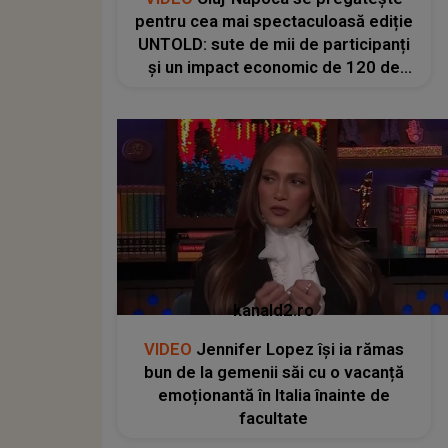
pentru cea mai spectaculoasă ediție
UNTOLD: sute de mii de participanți
și un impact economic de 120 de
milioane de euro
kanald2.ro
VIDEO
Jennifer Lopez își ia rămas
bun de la gemenii săi cu o vacanță
emoționantă în Italia înainte de
facultate