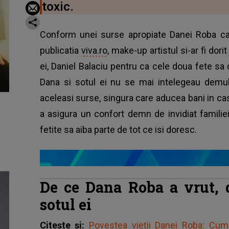
toxic.
Conform unei surse apropiate Danei Roba car
publicatia
viva.ro
, make-up artistul si-ar fi dorit
ei, Daniel Balaciu pentru ca cele doua fete sa
Dana si sotul ei nu se mai intelegeau demult
aceleasi surse, singura care aducea bani in c
a asigura un confort demn de invidiat familie
fetite sa aiba parte de tot ce isi doresc.
De ce Dana Roba a vrut, d
sotul ei
Citește și:
Povestea vieții Danei Roba: Cu