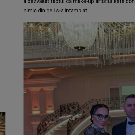
a dezvaluit faptul ca make-up artistul este con
nimic din ce i s-a intamplat.