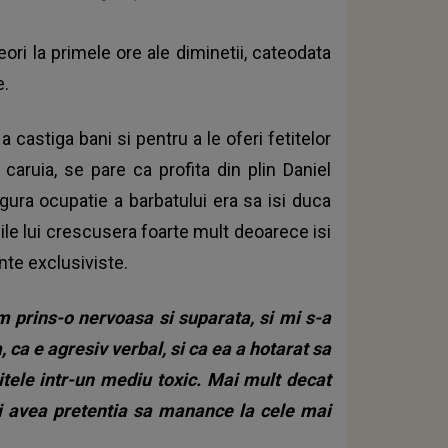
ri la primele ore ale diminetii, cateodata
e.
 castiga bani si pentru a le oferi fetitelor
aruia, se pare ca profita din plin Daniel
gura ocupatie a barbatului era sa isi duca
iile lui crescusera foarte mult deoarece isi
te exclusiviste.
 prins-o nervoasa si suparata, si mi s-a
 ca e agresiv verbal, si ca ea a hotarat sa
itele intr-un mediu toxic. Mai mult decat
 si avea pretentia sa manance la cele mai