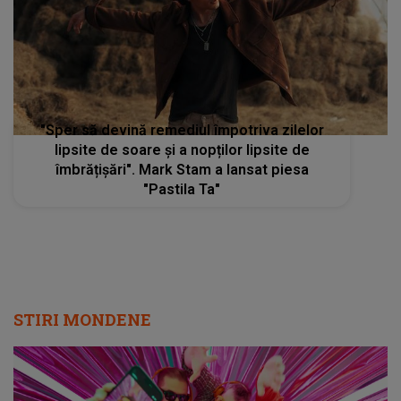
"Sper să devină remediul împotriva zilelor
lipsite de soare și a nopților lipsite de
îmbrățișări". Mark Stam a lansat piesa
"Pastila Ta"
STIRI MONDENE