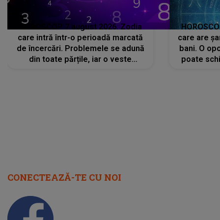
HOROSCOP 7 august 2026. Zodia
HOROSCOP 
care intră într-o perioadă marcată
care are șa
de încercări. Problemele se adună
bani. O opo
din toate părțile, iar o veste
poate schi
neașteptată îi dă planurile peste
la
cap
CONECTEAZĂ-TE CU NOI