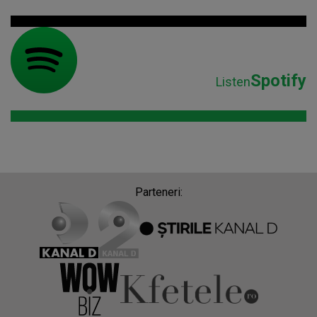
Spotify
Listen
Parteneri: