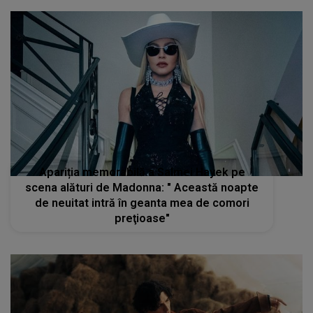
Apariția memorabilă a Salmei Hayek pe
scena alături de Madonna: " Această noapte
de neuitat intră în geanta mea de comori
preţioase"