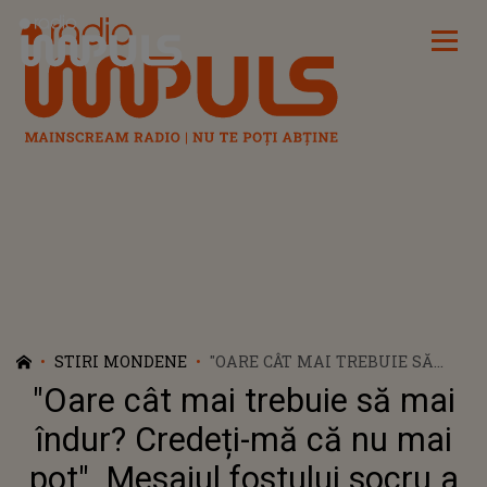
Radio Impuls
STIRI MONDENE
"OARE CÂT MAI TREBUIE SĂ
MAI ÎNDUR? CREDEȚI-MĂ CĂ
"Oare cât mai trebuie să mai
NU MAI POT". MESAJUL
FOSTULUI SOCRU A "DĂRÂMAT-
îndur? Credeți-mă că nu mai
O" PE DANA ROBA. NU SE
pot". Mesajul fostului socru a
AŞTEPTA LA AŞA CEVA