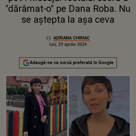
"dărâmat-o" pe Dana Roba. Nu
se aştepta la aşa ceva
Autor:
ADRIANA CHIRIAC
Publicat:
luni, 29 aprilie 2024
Actualizat:
luni, 29 aprilie 2024
Adaugă-ne ca sursă preferată în Google