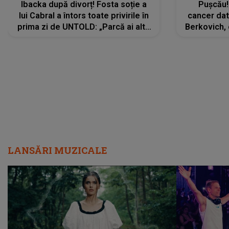
Ibacka după divorț! Fosta soție a
Pușcău!
lui Cabral a întors toate privirile în
cancer dato
prima zi de UNTOLD: „Parcă ai altă
Berkovich, 
strălucire, emani putere,
accident ru
încredere, siguranță...”
Dacă nu 
LANSĂRI MUZICALE