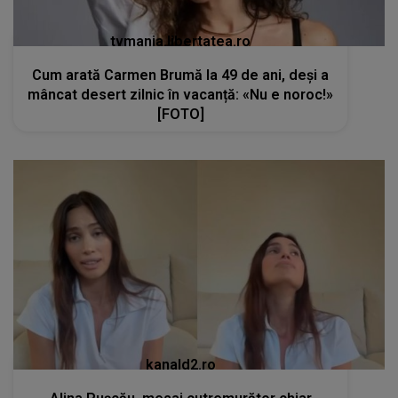
tvmania.libertatea.ro
Cum arată Carmen Brumă la 49 de ani, deși a
mâncat desert zilnic în vacanță: «Nu e noroc!»
[FOTO]
kanald2.ro