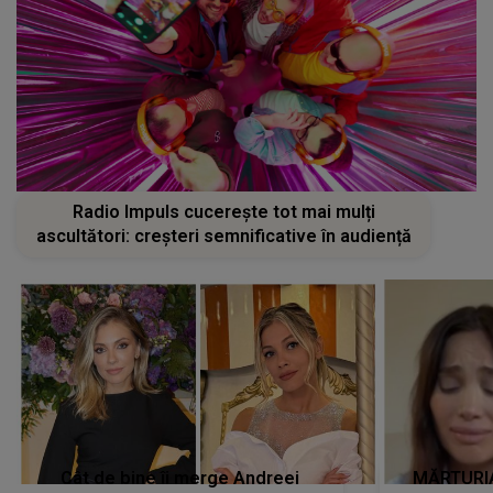
Radio Impuls cucerește tot mai mulți
ascultători: creșteri semnificative în audiență
Cât de bine îi merge Andreei
MĂRTURIA