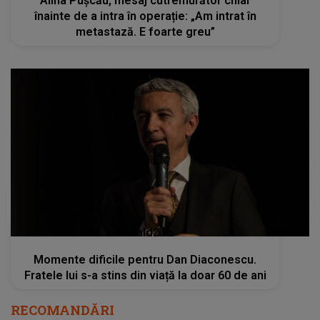
Alina Pușcău, mesaj cutremurător chiar
înainte de a intra în operație: „Am intrat în
metastază. E foarte greu”
kanald2.ro
Momente dificile pentru Dan Diaconescu.
Fratele lui s-a stins din viață la doar 60 de ani
RECOMANDĂRI