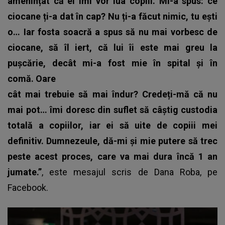
amenințat că ei îmi vor lua copiii. Mi-a spus: ce
ciocane ți-a dat în cap? Nu ți-a făcut nimic, tu ești
o… Iar fosta soacră a spus să nu mai vorbesc de
ciocane, să îl iert, că lui îi este mai greu la
pușcărie, decât mi-a fost mie în spital și în
comă. Oare
cât mai trebuie să mai îndur? Credeți-mă că nu
mai pot… îmi doresc din suflet să câștig custodia
totală a copiilor, iar ei să uite de copiii mei
definitiv. Dumnezeule, dă-mi și mie putere să trec
peste acest proces, care va mai dura încă 1 an
jumate.”
, este mesajul scris de
Dana Roba
, pe
Facebook.