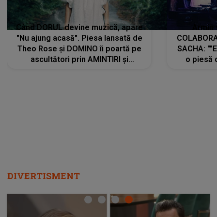
Când DORUL devine muzică, apare
Armin 
"Nu ajung acasă". Piesa lansată de
COLABORAR
Theo Rose și DOMINO îi poartă pe
SACHA: ""E
ascultători prin AMINTIRI și
o piesă 
REGĂSIRI, iar drumul emoțiilor
imediat pre
trece prin sufletul publicului:
cu mine șt
"Pentru toți cei care au plecat
păstrăm do
departe ca să le fie mai bine"
DIVERTISMENT