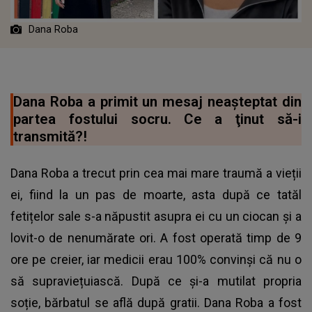
Dana Roba
Dana Roba a primit un mesaj neaşteptat din
partea fostului socru. Ce a ţinut să-i
transmită?!
Dana Roba a trecut prin cea mai mare traumă a vieții
ei, fiind la un pas de moarte, asta după ce tatăl
fetițelor sale s-a năpustit asupra ei cu un ciocan și a
lovit-o de nenumărate ori. A fost operată timp de 9
ore pe creier, iar medicii erau 100% convinși că nu o
să supraviețuiască. După ce și-a mutilat propria
soție, bărbatul se află după gratii. Dana Roba a fost