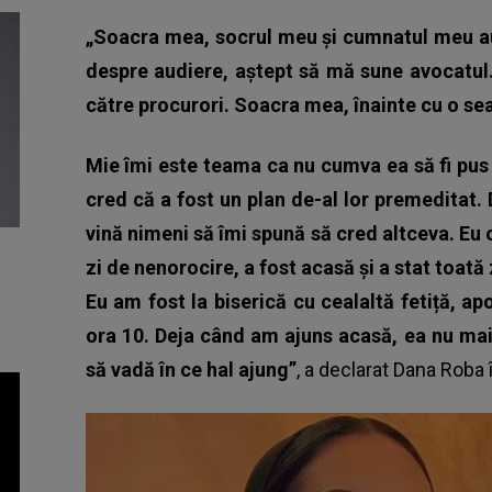
„Soacra mea, socrul meu și cumnatul meu au 
despre audiere, aștept să mă sune avocatul. 
către procurori. Soacra mea, înainte cu o sear
Mie îmi este teama ca nu cumva ea să fi pus 
cred că a fost un plan de-al lor premeditat.
vină nimeni să îmi spună să cred altceva. Eu 
zi de nenorocire, a fost acasă și a stat toată 
Eu am fost la biserică cu cealaltă fetiță, ap
ora 10. Deja când am ajuns acasă, ea nu mai
să vadă în ce hal ajung”
, a declarat
Dana Roba
î