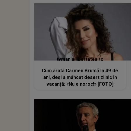
tvmania.libertatea.ro
Cum arată Carmen Brumă la 49 de
ani, deși a mâncat desert zilnic în
vacanță: «Nu e noroc!» [FOTO]