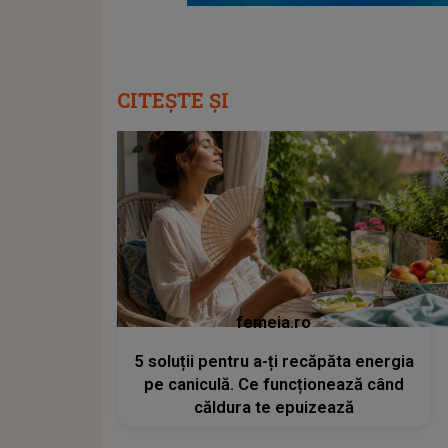
CITEȘTE ȘI
femeia.ro
5 soluții pentru a-ți recăpăta energia
pe caniculă. Ce funcționează când
căldura te epuizează