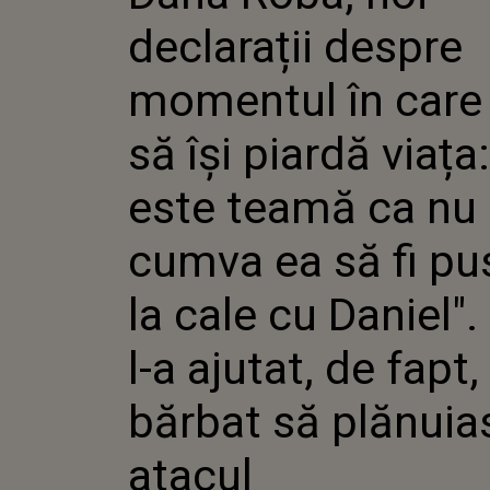
ERA SĂ 
declarații despre
VIAȚA: "
TEAMĂ 
EA SĂ F
momentul în care
CALE CU
L-A AJUT
să își piardă viața:
BĂRBAT 
PLĂNUI
este teamă ca nu
cumva ea să fi pus
la cale cu Daniel".
l-a ajutat, de fapt,
bărbat să plănuia
atacul