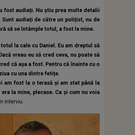
fost audiați. Nu știu prea multe detalii
Sunt audiați de către un polițist, nu de
ă să se întâmple totul, a fost la mine.
totul la cale cu Daniel.
Eu am dreptul să
 Dacă vreau eu să cred ceva, nu poate să
cred că așa a fost. Pentru că înainte cu o
ziua cu una dintre fetițe.
oi am fost la o terasă și am stat până la
 era la mine, plecase. Ca și cum nu voia
n interviu.