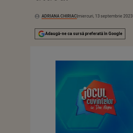
Publicat:
Autor:
miercuri, 13 septembrie 2023
Actualizat:
ADRIANA CHIRIAC
miercuri, 13 septembrie 2023
Adaugă-ne ca sursă preferată în Google