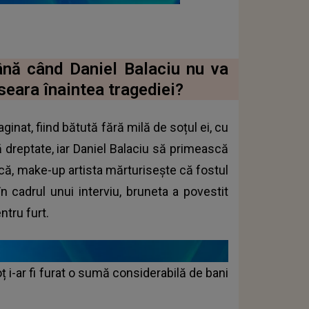
ână când Daniel Balaciu nu va
seara înaintea tragediei?
inat, fiind bătută fără milă de soțul ei, cu
ă dreptate, iar Daniel Balaciu să primească
 că, make-up artista mărturisește că fostul
în cadrul unui interviu, bruneta a povestit
ntru furt.
oț i-ar fi furat o sumă considerabilă de bani