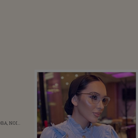
BA, NOI
ȚII DESPRE
UL ÎN CARE