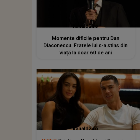
kanald2.ro
Momente dificile pentru Dan
Diaconescu. Fratele lui s-a stins din
viață la doar 60 de ani
kanald2.ro