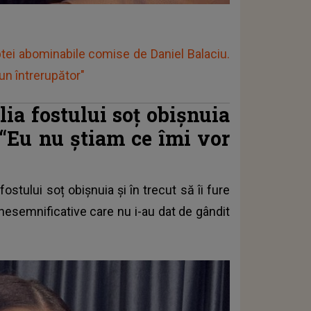
ptei abominabile comise de Daniel Balaciu.
 un întrerupător"
ia fostului soț obișnuia
“Eu nu știam ce îmi vor
ostului soț obișnuia și în trecut să îi fure
 nesemnificative care nu i-au dat de gândit