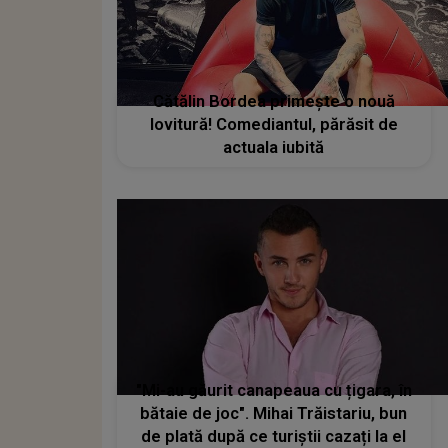
Cătălin Bordea primește o nouă
lovitură! Comediantul, părăsit de
actuala iubită
"Mi-au găurit canapeaua cu țigara, în
bătaie de joc". Mihai Trăistariu, bun
de plată după ce turiștii cazați la el