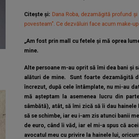
Citește și:
Dana Roba, dezamăgită profund și d
povesteam". Ce dezvăluiri face acum make-up a
„Am fost prin mall cu fetele și mă oprea lum
mine.
Alte persoane m-au oprit să îmi dea bani și 
alături de mine.
Sunt foarte dezamăgită de
încrezut, după cele întâmplate, nu mi-au da
mă așteptam la asemenea lucru din part
sâmbătă), atât, să îmi zică să îi dau hainele 
să se schimbe, iar eu i-am zis atunci banii me
de euro, când îi văd, iar el mi-a spus că ace
avocatul meu cu privire la hainele lui, oricu