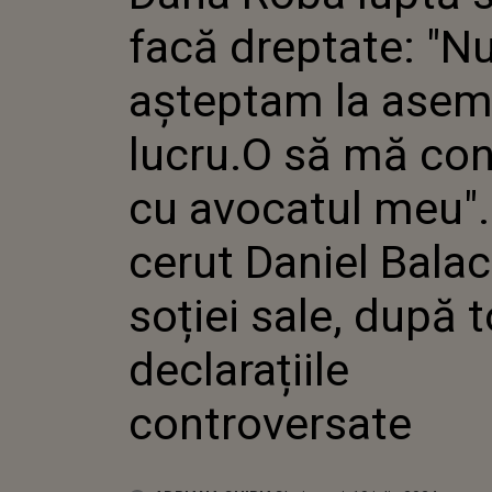
ASEMEN
facă dreptate: "N
MĂ CON
AVOCATU
CERUT 
așteptam la ase
BALACIU
DUPĂ T
lucru.O să mă con
DECLAR
CONTRO
cu avocatul meu". 
cerut Daniel Balac
soției sale, după 
declarațiile
controversate