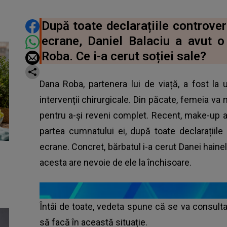
DISTRIBUIE ARTICOLUL
După toate declarațiile controver
ecrane, Daniel Balaciu a avut 
Roba. Ce i-a cerut soției sale?
Dana Roba, partenera lui de viață, a fost la
intervenții chirurgicale. Din păcate, femeia va m
pentru a-și reveni complet. Recent, make-up ar
partea cumnatului ei, după toate declarațiil
ecrane. Concret, bărbatul i-a cerut Danei hainel
acesta are nevoie de ele la închisoare.
Întâi de toate, vedeta spune că se va consulta 
să facă în această situație.