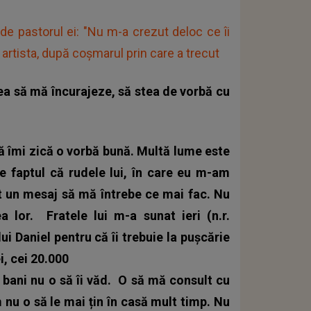
e pastorul ei: "Nu m-a crezut deloc ce îi
rtista, după coșmarul prin care a trecut
ea să mă încurajeze, să stea de vorbă cu
să îmi zică o vorbă bună. Multă lume este
 faptul că rudele lui, în care eu m-am
t un mesaj să mă întrebe ce mai fac. Nu
ea lor.
Fratele lui m-a sunat ieri (n.r.
lui Daniel pentru că îi trebuie la pușcărie
i, cei 20.000
i bani nu o să îi văd.
O să mă consult cu
m nu o să le mai țin în casă mult timp. Nu