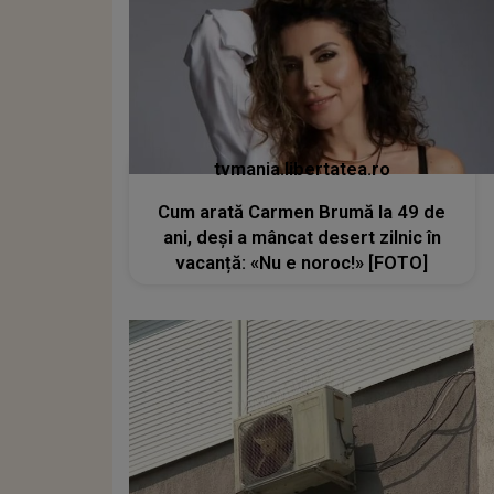
tvmania.libertatea.ro
Cum arată Carmen Brumă la 49 de
ani, deși a mâncat desert zilnic în
vacanță: «Nu e noroc!» [FOTO]