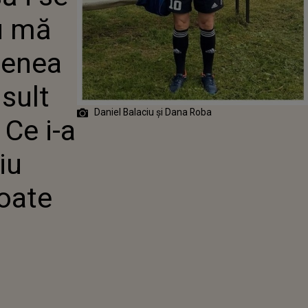
EA LUCRU.O SĂ
u mă
SULT CU
L MEU". CE I-A
DANIEL
menea
 SOȚIEI SALE,
OATE
sult
AȚIILE
VERSATE
Daniel Balaciu și Dana Roba
Ce i-a
iu
toate