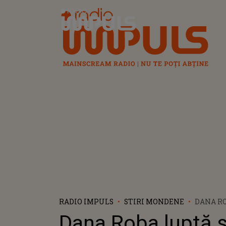
Radio Impuls
RADIO IMPULS
STIRI MONDENE
DANA RO
SE FACĂ
Dana Roba luptă s
MĂ AȘT