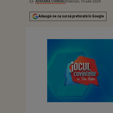
Publicat:
Autor:
luni, 10 iulie 2023
Actualizat:
ADRIANA CHIRIAC
miercuri, 10 iulie 2024
Adaugă-ne ca sursă preferată în Google