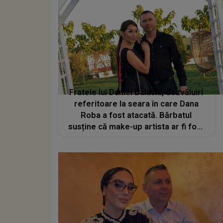
Fratele lui Daniel Balaciu, dezvăluiri
referitoare la seara în care Dana
Roba a fost atacată. Bărbatul
susține că make-up artista ar fi fost
cea care l-ar fi instigat: "El spune că
a fost provocat și că a cedat"