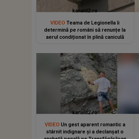
kanald2.ro
VIDEO
Teama de Legionella îi
determină pe români să renunțe la
aerul condiționat în plină caniculă
kanald2.ro
VIDEO
Un gest aparent romantic a
stârnit indignare și a declanșat o
anchetă penală pe Transfăgărășan