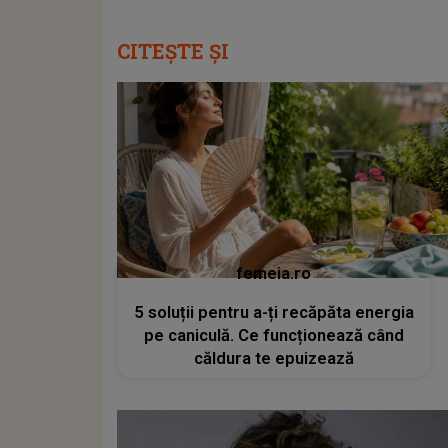
CITEȘTE ȘI
femeia.ro
5 soluții pentru a-ți recăpăta energia
pe caniculă. Ce funcționează când
căldura te epuizează