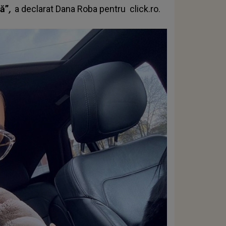
să”
,
a declarat Dana Roba pentru
click.ro
.