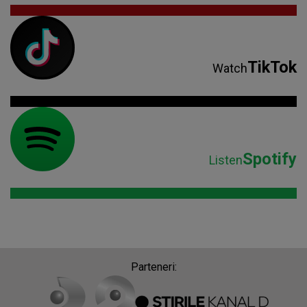
TikTok
Watch
Spotify
Listen
Parteneri: