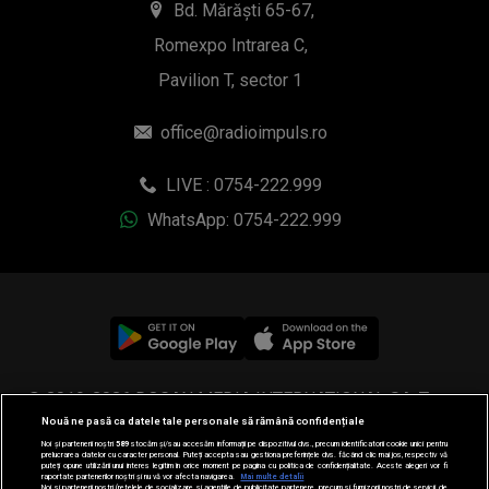
Bd. Mărăști 65-67,
Romexpo Intrarea C,
Pavilion T, sector 1
office@radioimpuls.ro
LIVE : 0754-222.999
WhatsApp: 0754-222.999
© 2019-2026 DOGAN MEDIA INTERNATIONAL SA, Toate
Nouă ne pasă ca datele tale personale să rămână confidențiale
drepturile rezervate.
Noi și partenerii noștri
589
stocăm și/sau accesăm informații pe dispozitivul dvs., precum identificatorii cookie unici pentru
prelucrarea datelor cu caracter personal. Puteți accepta sau gestiona preferințele dvs. făcând clic mai jos, respectiv vă
puteți opune utilizării unui interes legitim în orice moment pe pagina cu politica de confidențialitate. Aceste alegeri vor fi
raportate partenerilor noștri și nu vă vor afecta navigarea.
Mai multe detalii
Noi si partenerii nostri (retelele de socializare si agentiile de publicitate partenere, precum si furnizorii nostri de servicii de