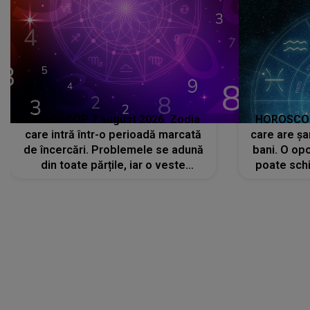
HOROSCOP 7 august 2026. Zodia
HOROSCOP 
care intră într-o perioadă marcată
care are șa
de încercări. Problemele se adună
bani. O opo
din toate părțile, iar o veste
poate schi
neașteptată îi dă planurile peste
la
cap