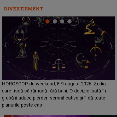
DIVERTISMENT
Emanuel a ținut ACEST DETALIU ASCUNS până
acum! În fața Alexandrei, concurentul din Casa Iubirii
face o MĂRTURISIRE NEAȘTEPTATĂ despre mama
sa: "I-am spus și ei în față, eu nu te iubesc pentru
că..."