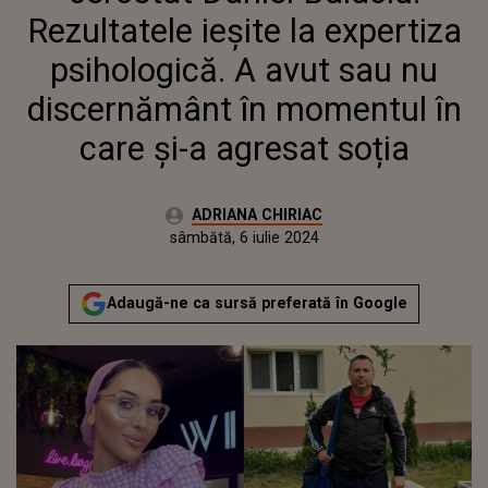
ÎN MOMENTUL ÎN CARE ȘI-A
Rezultatele ieșite la expertiza
AGRESAT SOȚIA
psihologică. A avut sau nu
discernământ în momentul în
care și-a agresat soția
Autor:
ADRIANA CHIRIAC
Publicat:
joi, 6 iulie 2023
Actualizat:
sâmbătă, 6 iulie 2024
Adaugă-ne ca sursă preferată în Google