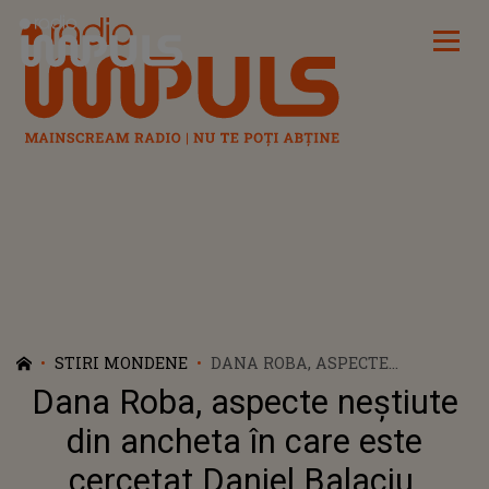
Radio Impuls
STIRI MONDENE
DANA ROBA, ASPECTE
NEȘTIUTE DIN ANCHETA ÎN
Dana Roba, aspecte neștiute
CARE ESTE CERCETAT DANIEL
BALACIU. REZULTATELE IEȘITE
din ancheta în care este
LA EXPERTIZA PSIHOLOGICĂ. A
cercetat Daniel Balaciu.
AVUT SAU NU DISCERNĂMÂNT