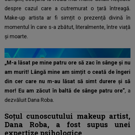
despre cazul care a cutremurat o țară întreagă.
Make-up artista ar fi simțit o prezență divină în
momentul în care s-a zbătut, literalmente, între viață
și moarte.
„M-a lăsat pe mine patru ore să zac în sânge și nu
am murit! Lângă mine am simțit o ceată de îngeri
din cer care nu m-au lăsat să simt durere și să
mor! Eu am zăcut în baltă de sânge patru ore”
, a
dezvăluit Dana Roba.
Soțul cunoscutului makeup artist,
Dana Roba, a fost supus unei
expertize psihologice