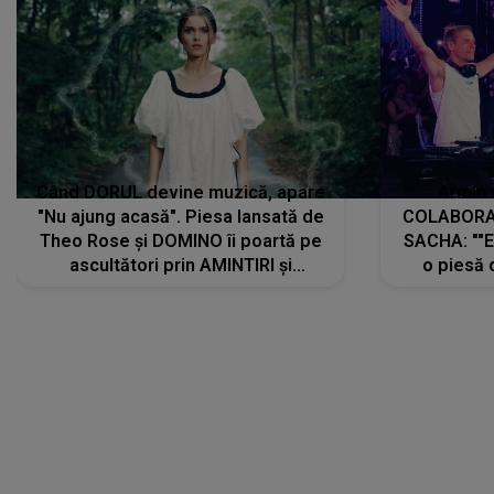
Când DORUL devine muzică, apare
Armin 
"Nu ajung acasă". Piesa lansată de
COLABORAR
Theo Rose și DOMINO îi poartă pe
SACHA: ""E
ascultători prin AMINTIRI și
o piesă 
REGĂSIRI, iar drumul emoțiilor
imediat pre
trece prin sufletul publicului:
cu mine șt
"Pentru toți cei care au plecat
păstrăm do
departe ca să le fie mai bine"