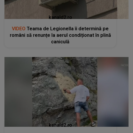
kanald2.ro
VIDEO
Teama de Legionella îi determină pe
români să renunțe la aerul condiționat în plină
caniculă
kanald2.ro