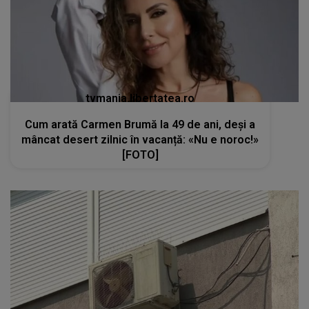
tvmania.libertatea.ro
Cum arată Carmen Brumă la 49 de ani, deși a
mâncat desert zilnic în vacanță: «Nu e noroc!»
[FOTO]