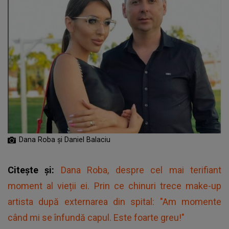
Dana Roba și Daniel Balaciu
Citește și:
Dana Roba, despre cel mai terifiant
moment al vieții ei. Prin ce chinuri trece make-up
artista după externarea din spital: "Am momente
când mi se înfundă capul. Este foarte greu!"