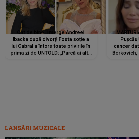
Cât de bine îi merge Andreei
MĂRTURIA
Ibacka după divorț! Fosta soție a
Pușcău!
lui Cabral a întors toate privirile în
cancer dato
prima zi de UNTOLD: „Parcă ai altă
Berkovich, 
strălucire, emani putere,
accident ru
încredere, siguranță...”
Dacă nu 
LANSĂRI MUZICALE