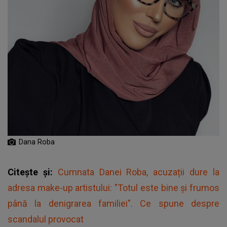
Dana Roba
Citește și:
Cumnata Danei Roba, acuzații dure la
adresa make-up artistului: "Totul este bine și frumos
până la denigrarea familiei". Ce spune despre
scandalul provocat