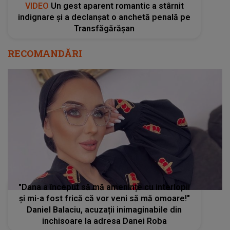
VIDEO
Un gest aparent romantic a stârnit
indignare și a declanșat o anchetă penală pe
Transfăgărășan
RECOMANDĂRI
"Dana a început să mă amenințe cu interlopii
și mi-a fost frică că vor veni să mă omoare!"
Daniel Balaciu, acuzații inimaginabile din
inchisoare la adresa Danei Roba