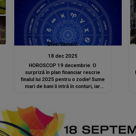
Divertisment
18 dec 2025
HOROSCOP 19 decembrie. O
surpriză în plan financiar rescrie
finalul lui 2025 pentru o zodie! Sume
mari de bani îi intră în conturi, iar
oportunitățile apar la tot pasul.
Universul o răsplătește, în sfârșit,
pentru răbdare și eforturile depuse