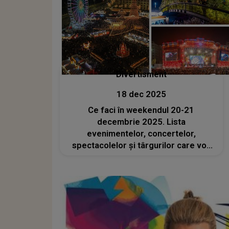
Divertisment
18 dec 2025
Ce faci în weekendul 20-21
decembrie 2025. Lista
evenimentelor, concertelor,
spectacolelor și târgurilor care vor
avea loc în București, cu doar câteva
zile înainte de Crăciun