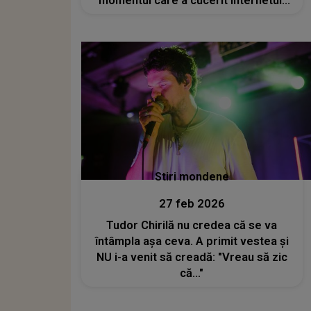
momentul care a cucerit internetul:
"Vă mulțumim că ați fost alături de
noi pe tot parcursul acestei călătorii
nebune"
Stiri mondene
27 feb 2026
Tudor Chirilă nu credea că se va
întâmpla așa ceva. A primit vestea și
NU i-a venit să creadă: "Vreau să zic
că..."