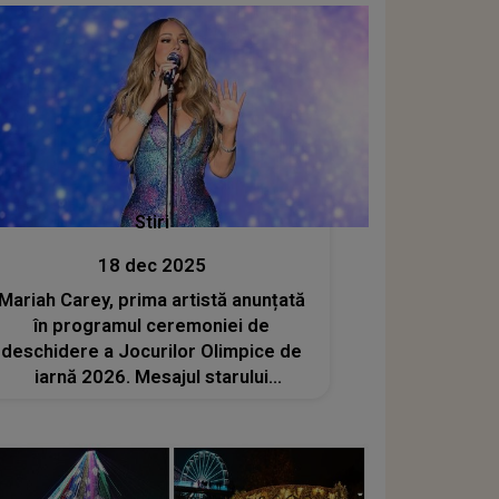
Stiri
18 dec 2025
Mariah Carey, prima artistă anunțată
în programul ceremoniei de
deschidere a Jocurilor Olimpice de
iarnă 2026. Mesajul starului
internațional: "Pregătiți-vă pentru
Milano Cortina 2026. Ne vedem pe
Stadio San Siro"