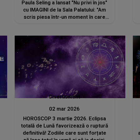
Paula Seling a lansat "Nu privi în jos"
cu IMAGINI de la Sala Palatului: "Am
scris piesa într-un moment în care
simțeam nevoia să văd lumea mai
vie. Mai luminată. Mai sinceră.
Simțeam că..."
Divertisment
02 mar 2026
HOROSCOP 3 martie 2026. Eclipsa
totală de Lună favorizează o ruptură
definitivă! Zodiile care sunt forțate