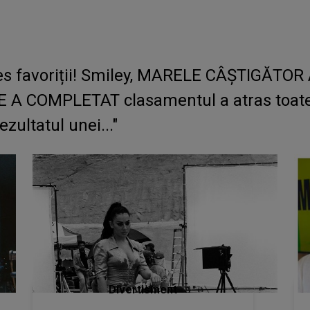
les favoriții! Smiley, MARELE CÂȘTIGĂTOR
E A COMPLETAT clasamentul a atras toate 
zultatul unei..."
Divertisment