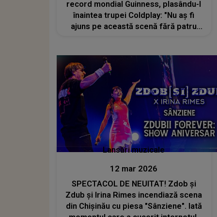
record mondial Guinness, plasându-l
înaintea trupei Coldplay: "Nu aș fi
ajuns pe această scenă fără patru
prieteni de-ai mei, care au
reprezentat o parte esențială a
acestei călătorii. Vreau să le
mulțumesc lui..."
Lansări muzicale
12 mar 2026
SPECTACOL DE NEUITAT! Zdob și
Zdub și Irina Rimes incendiază scena
din Chișinău cu piesa "Sânziene". Iată