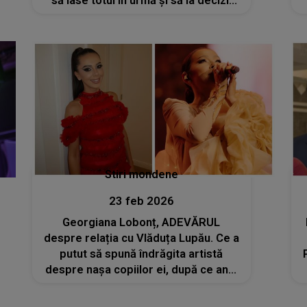
să lase totul în urmă și să ia decizii
fără precedent. Multe secrete ies la
suprafață, iar destinele lor se
schimbă
Stiri mondene
23 feb 2026
Georgiana Lobonț, ADEVĂRUL
despre relația cu Vlăduța Lupău. Ce a
putut să spună îndrăgita artistă
despre nașa copiilor ei, după ce anul
trecut au cântat pe aceeași scenă: „A
fost într-adevăr un moment...”