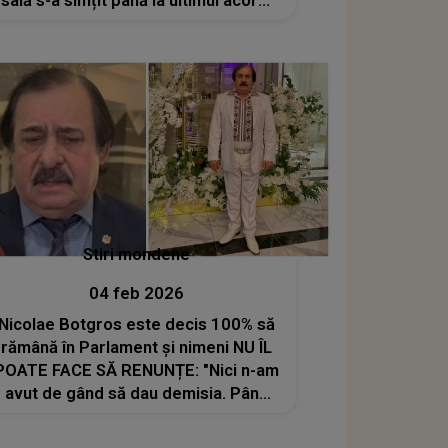
sală s-a simțit până la ultimul acord:
"Vă mulțumim că ați fost alături de
noi pe tot parcursul acestei călătorii
nebune!"
Stiri mondene
04 feb 2026
Nicolae Botgros este decis 100% să
rămână în Parlament și nimeni NU ÎL
POATE FACE SĂ RENUNȚE: "Nici n-am
avut de gând să dau demisia. Până
mă vor duce cu picioarele încolo, în
partea cealaltă..."