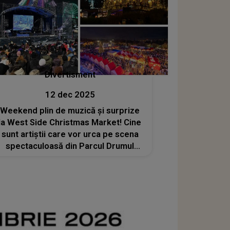
Divertisment
12 dec 2025
Weekend plin de muzică și surprize
la West Side Christmas Market! Cine
sunt artiștii care vor urca pe scena
spectaculoasă din Parcul Drumul
Taberei în perioada 12-14
decembrie 2025?