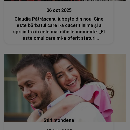
06 oct 2025
Claudia Pătrășcanu iubește din nou! Cine
este bărbatul care i-a cucerit inima și a
sprijinit-o în cele mai dificile momente: „El
este omul care mi-a oferit sfaturi
înțelepte….când toți ceilalți încercau să mă
doboare”
Stiri mondene