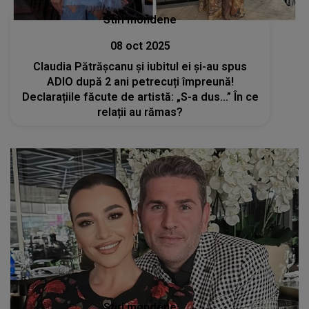
Stiri mondene
08 oct 2025
Claudia Pătrășcanu și iubitul ei și-au spus
ADIO după 2 ani petrecuți împreună!
Declarațiile făcute de artistă: „S-a dus...” În ce
relații au rămas?
Stiri mondene