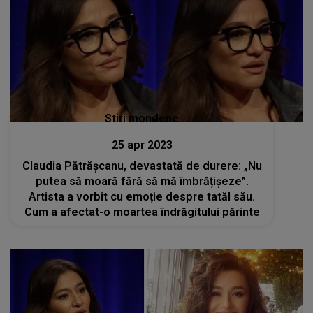
Stiri mondene
25 apr 2023
Claudia Pătrășcanu, devastată de durere: „Nu
putea să moară fără să mă îmbrățișeze”.
Artista a vorbit cu emoție despre tatăl său.
Cum a afectat-o moartea îndrăgitului părinte