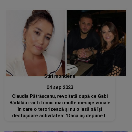
Stiri mondene
04 sep 2023
Claudia Pătrășcanu, revoltată după ce Gabi
Bădălău i-ar fi trimis mai multe mesaje vocale
în care o terorizează și nu o lasă să își
desfășoare activitatea: "Dacă aș depune la
instanță aceste mesaje, lumea ar fi șocată"