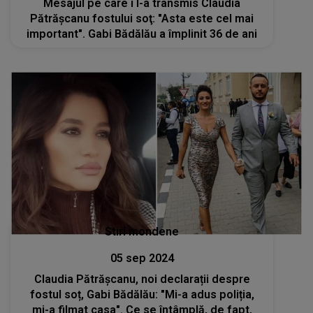
Mesajul pe care i l-a transmis Claudia
Pătrășcanu fostului soţ: "Asta este cel mai
important". Gabi Bădălău a împlinit 36 de ani
Stiri mondene
05 sep 2024
Claudia Pătrășcanu, noi declarații despre
fostul soț, Gabi Bădălău: "Mi-a adus poliția,
mi-a filmat casa". Ce se întâmplă, de fapt,