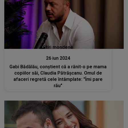
Stiri mondene
26 iun 2024
Gabi Bădălău, conştient că a rănit-o pe mama
copiilor săi, Claudia Pătrășcanu. Omul de
afaceri regretă cele întâmplate: "Îmi pare
rău"